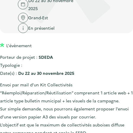
Du 22 au 30 novembre
'
c
n
n
2025
a
c
p
c
c
Grand-Est
u
r
i
c
e
En présentiel
i
p
u
i
n
a
e
l
L'évènement
c
l
i
i
l
Porteur de projet :
SDEDA
p
Typologie :
a
Date(s) :
Du 22 au 30 novembre 2025
l
Envoi par mail d’un Kit Collectivités
e
“Réemploi/Réparation/Réutilisation” comprenant 1 article web + 1
article type bulletin municipal + les visuels de la campagne.
Sur simple demande, nous pourrons également proposer l’envoi
d’une version papier A3 des visuels par courrier.
L’objectif est que le maximum de collectivités auboises diffuse
notre campagne pendant et après la SERD.