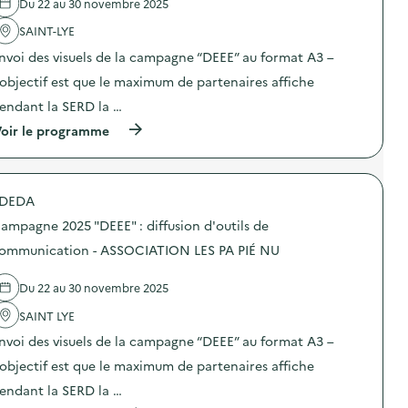
Du 22 au 30 novembre 2025
'
a
SAINT-LYE
c
t
nvoi des visuels de la campagne “DEEE” au format A3 –
i
o
’objectif est que le maximum de partenaires affiche
n
endant la SERD la …
:
C
(
oir le programme
a
à
m
p
p
r
a
o
g
DEDA
p
n
o
e
ampagne 2025 "DEEE" : diffusion d'outils de
s
2
d
ommunication - ASSOCIATION LES PA PIÉ NU
0
e
2
l
5
Du 22 au 30 novembre 2025
'
“
a
D
SAINT LYE
c
E
t
E
nvoi des visuels de la campagne “DEEE” au format A3 –
i
E
o
’objectif est que le maximum de partenaires affiche
”
n
:
endant la SERD la …
:
d
C