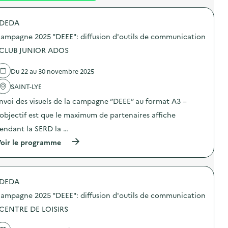
é
DEDA
d
ampagne 2025 "DEEE": diffusion d'outils de communication
e
 CLUB JUNIOR ADOS
l
a
Du 22 au 30 novembre 2025
v
SAINT-LYE
o
nvoi des visuels de la campagne “DEEE” au format A3 –
i
’objectif est que le maximum de partenaires affiche
e
endant la SERD la …
(
oir le programme
à
p
r
o
DEDA
p
o
ampagne 2025 "DEEE": diffusion d'outils de communication
s
d
 CENTRE DE LOISIRS
e
l