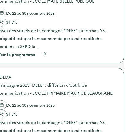
ommunication - ECOLE MATERNELLE PUBLIQUE
i
0
’
e
o
2
o
l
n
5
Du 22 au 30 novembre 2025
u
'
–
“
t
a
C
D
ST LYE
i
c
L
E
l
t
U
E
nvoi des visuels de la campagne “DEEE” au format A3 –
s
i
B
E
d
o
’objectif est que le maximum de partenaires affiche
J
”
e
n
U
:
endant la SERD la …
c
:
N
d
o
C
I
i
(
oir le programme
m
a
O
f
à
m
m
R
f
p
u
p
A
u
r
n
a
D
s
o
i
g
DEDA
O
i
p
c
n
S
o
o
a
e
ampagne 2025 "DEEE" : diffusion d'outils de
)
n
s
t
2
d
d
ommunication - ECOLE PRIMAIRE MAURICE BEAUGRAND
i
0
’
e
o
2
o
l
n
5
Du 22 au 30 novembre 2025
u
'
–
“
t
a
C
D
ST LYE
i
c
E
E
l
t
N
E
nvoi des visuels de la campagne “DEEE” au format A3 –
s
i
T
E
d
o
’objectif est que le maximum de partenaires affiche
R
”