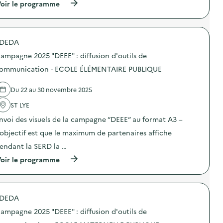
i
(
oir le programme
a
f
à
m
f
p
p
u
r
a
s
o
g
DEDA
i
p
n
o
o
e
ampagne 2025 "DEEE" : diffusion d'outils de
n
s
2
d
d
ommunication - ECOLE ÉLÉMENTAIRE PUBLIQUE
0
’
e
2
o
l
5
Du 22 au 30 novembre 2025
u
'
“
t
a
D
ST LYE
i
c
E
l
t
E
nvoi des visuels de la campagne “DEEE” au format A3 –
s
i
E
d
o
’objectif est que le maximum de partenaires affiche
”
e
n
:
endant la SERD la …
c
:
d
o
C
i
(
oir le programme
m
a
f
à
m
m
f
p
u
p
u
r
n
a
s
o
i
g
DEDA
i
p
c
n
o
o
a
e
ampagne 2025 "DEEE" : diffusion d'outils de
n
s
t
2
d
d