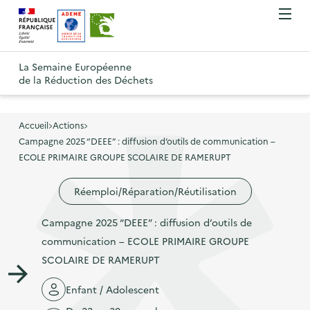
A
A
Gestion des cookies
O
R
l
l
u
e
v
l
l
R
t
r
e
e
La Semaine Européenne
e
i
o
de la Réduction des Déchets
r
r
r
t
u
l
à
a
o
r
e
l
u
u
m
Accueil
Actions
à
a
c
e
Campagne 2025 “DEEE” : diffusion d’outils de communication –
r
l
n
n
o
ECOLE PRIMAIRE GROUPE SCOLAIRE DE RAMERUPT
à
a
u
a
n
l
p
Réemploi/Réparation/Réutilisation
v
t
a
a
i
e
p
Campagne 2025 “DEEE” : diffusion d’outils de
g
g
n
a
communication – ECOLE PRIMAIRE GROUPE
e
a
u
g
SCOLAIRE DE RAMERUPT
d
t
p
e
'
i
r
Enfant / Adolescent
d
a
o
i