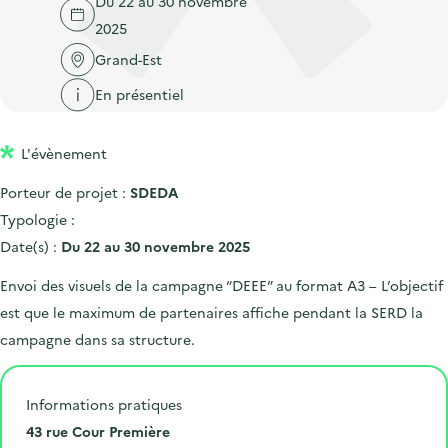
Du 22 au 30 novembre
'
c
n
n
2025
a
c
p
c
c
Grand-Est
u
r
i
c
e
En présentiel
i
p
u
i
n
a
e
l
L'évènement
c
l
i
i
l
Porteur de projet :
SDEDA
p
Typologie :
a
Date(s) :
Du 22 au 30 novembre 2025
l
Envoi des visuels de la campagne “DEEE” au format A3 – L’objectif
e
est que le maximum de partenaires affiche pendant la SERD la
campagne dans sa structure.
Informations pratiques
N
43 rue Cour Première