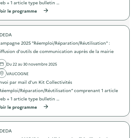
eb + 1 article type bulletin …
:
C
(
oir le programme
a
à
m
p
p
r
a
o
g
DEDA
p
n
o
e
ampagne 2025 "Réemploi/Réparation/Réutilisation" :
s
2
d
iffusion d'outils de communication auprès de la mairie
0
e
2
l
5
Du 22 au 30 novembre 2025
'
“
a
D
VAUCOGNE
c
E
t
E
nvoi par mail d’un Kit Collectivités
i
E
o
Réemploi/Réparation/Réutilisation” comprenant 1 article
”
n
d
eb + 1 article type bulletin …
:
i
C
f
(
oir le programme
a
f
à
m
u
p
p
s
r
a
i
o
g
DEDA
o
p
n
n
o