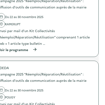
e
ampagne 2025 "Réemploi/Réparation/Réutilisation" :
d
s
2
’
d
iffusion d'outils de communication auprès de la mairie
0
o
e
2
u
l
5
Du 22 au 30 novembre 2025
t
'
“
i
a
R
RAMERUPT
l
c
é
s
t
e
nvoi par mail d’un Kit Collectivités
d
i
m
e
o
Réemploi/Réparation/Réutilisation” comprenant 1 article
p
c
n
l
eb + 1 article type bulletin …
o
:
o
m
C
i
(
oir le programme
m
a
/
à
u
m
R
p
n
p
é
r
i
a
p
o
c
g
DEDA
a
p
a
n
r
o
t
e
ampagne 2025 "Réemploi/Réparation/Réutilisation" :
a
s
i
2
t
d
iffusion d'outils de communication auprès de la mairie
o
0
i
e
n
2
o
l
–
5
Du 22 au 30 novembre 2025
n
'
E
“
/
a
C
R
POUGY
R
c
O
é
é
t
L
e
nvoi par mail d’un Kit Collectivités