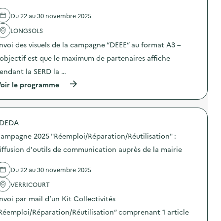
a
Du 22 au 30 novembre 2025
v
LONGSOLS
o
nvoi des visuels de la campagne “DEEE” au format A3 –
i
’objectif est que le maximum de partenaires affiche
e
endant la SERD la …
(
oir le programme
à
p
r
o
DEDA
p
o
ampagne 2025 "Réemploi/Réparation/Réutilisation" :
s
d
iffusion d'outils de communication auprès de la mairie
e
l
Du 22 au 30 novembre 2025
'
a
VERRICOURT
c
t
nvoi par mail d’un Kit Collectivités
i
o
Réemploi/Réparation/Réutilisation” comprenant 1 article
n