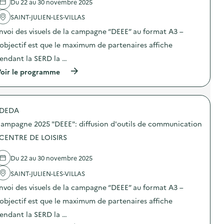
Du 22 au 30 novembre 2025
'
a
SAINT-JULIEN-LES-VILLAS
c
t
nvoi des visuels de la campagne “DEEE” au format A3 –
i
o
’objectif est que le maximum de partenaires affiche
n
endant la SERD la …
:
C
(
oir le programme
a
à
m
p
p
r
a
o
g
DEDA
p
n
o
e
ampagne 2025 "DEEE": diffusion d'outils de communication
s
d
d
 CENTRE DE LOISIRS
e
e
c
l
o
Du 22 au 30 novembre 2025
'
m
a
m
SAINT-JULIEN-LES-VILLAS
c
u
t
n
nvoi des visuels de la campagne “DEEE” au format A3 –
i
i
o
’objectif est que le maximum de partenaires affiche
c
n
a
endant la SERD la …
:
t
C