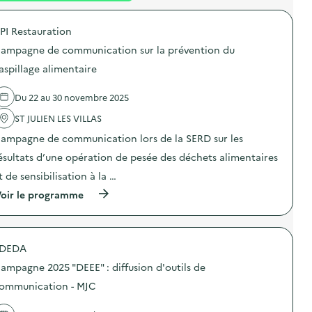
é
PI Restauration
d
ampagne de communication sur la prévention du
e
aspillage alimentaire
l
a
Du 22 au 30 novembre 2025
v
ST JULIEN LES VILLAS
o
ampagne de communication lors de la SERD sur les
i
ésultats d’une opération de pesée des déchets alimentaires
e
t de sensibilisation à la …
(
oir le programme
à
p
r
o
DEDA
p
o
ampagne 2025 "DEEE" : diffusion d'outils de
s
d
ommunication - MJC
e
l