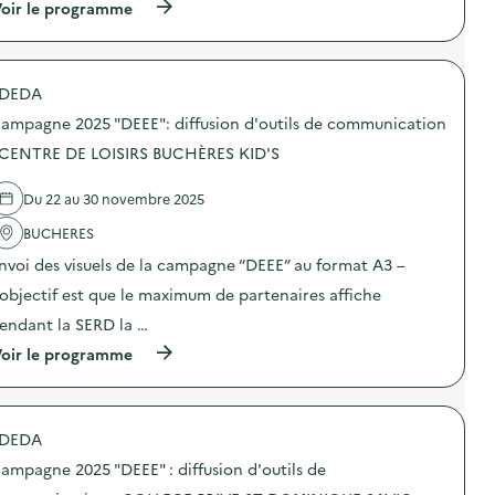
i
(
oir le programme
a
o
à
m
n
p
p
s
r
a
u
o
g
DEDA
r
p
n
l
o
e
ampagne 2025 "DEEE": diffusion d'outils de communication
a
s
2
p
d
 CENTRE DE LOISIRS BUCHÈRES KID'S
0
r
e
2
é
l
5
Du 22 au 30 novembre 2025
v
'
“
e
a
D
BUCHERES
n
c
E
t
t
E
nvoi des visuels de la campagne “DEEE” au format A3 –
i
i
E
o
o
’objectif est que le maximum de partenaires affiche
”
n
n
:
endant la SERD la …
d
:
d
u
C
i
(
oir le programme
g
a
f
à
a
m
f
p
s
p
u
r
p
a
s
o
i
g
DEDA
i
p
l
n
o
o
l
e
ampagne 2025 "DEEE" : diffusion d'outils de
n
s
a
2
d
d