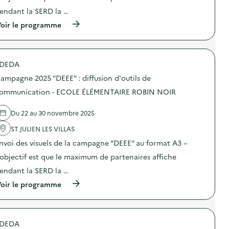
e
n
:
endant la SERD la …
c
:
d
o
C
i
(
oir le programme
m
a
f
à
m
m
f
p
u
p
u
r
n
a
s
o
i
g
DEDA
i
p
c
n
o
o
a
e
ampagne 2025 "DEEE" : diffusion d'outils de
n
s
t
2
d
d
ommunication - ECOLE ÉLÉMENTAIRE ROBIN NOIR
i
0
’
e
o
2
o
l
n
5
Du 22 au 30 novembre 2025
u
'
–
“
t
a
C
D
ST JULIEN LES VILLAS
i
c
E
E
l
t
N
E
nvoi des visuels de la campagne “DEEE” au format A3 –
s
i
T
E
d
o
’objectif est que le maximum de partenaires affiche
R
”
e
n
E
:
endant la SERD la …
c
:
D
d
o
C
E
i
(
oir le programme
m
a
L
f
à
m
m
O
f
p
u
p
I
u
r
n
a
S
s
o
i
g
DEDA
I
i
p
c
n