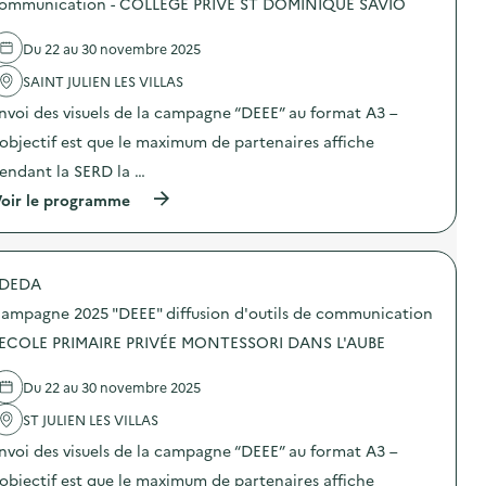
ommunication - COLLEGE PRIVE ST DOMINIQUE SAVIO
g
0
’
e
e
2
o
l
a
5
Du 22 au 30 novembre 2025
u
'
l
“
t
a
i
D
SAINT JULIEN LES VILLAS
i
c
m
E
l
t
e
E
nvoi des visuels de la campagne “DEEE” au format A3 –
s
i
n
E
d
o
’objectif est que le maximum de partenaires affiche
t
”
e
n
a
:
endant la SERD la …
c
:
i
d
o
C
r
i
(
oir le programme
m
a
e
f
à
m
m
)
f
p
u
p
u
r
n
a
s
o
i
g
DEDA
i
p
c
n
o
o
a
e
ampagne 2025 "DEEE" diffusion d'outils de communication
n
s
t
2
d
d
 ECOLE PRIMAIRE PRIVÉE MONTESSORI DANS L'AUBE
i
0
’
e
o
2
o
l
n
5
Du 22 au 30 novembre 2025
u
'
–
“
t
a
M
D
ST JULIEN LES VILLAS
i
c
J
E
l
t
C
E
nvoi des visuels de la campagne “DEEE” au format A3 –
s
i
)
E
d
o
’objectif est que le maximum de partenaires affiche
”