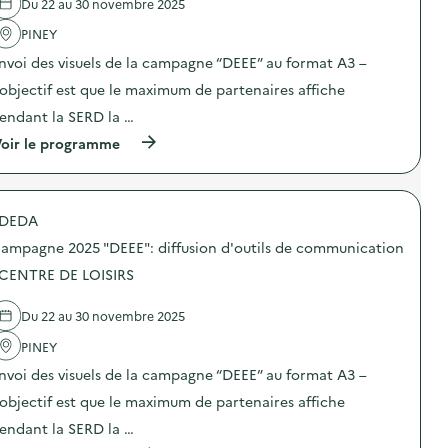
Du 22 au 30 novembre 2025
'
a
PINEY
c
t
nvoi des visuels de la campagne “DEEE” au format A3 –
i
o
’objectif est que le maximum de partenaires affiche
n
endant la SERD la …
:
C
(
oir le programme
a
à
m
p
p
r
a
o
g
DEDA
p
n
o
e
ampagne 2025 "DEEE": diffusion d'outils de communication
s
2
d
 CENTRE DE LOISIRS
0
e
2
l
5
Du 22 au 30 novembre 2025
'
“
a
D
PINEY
c
E
t
E
nvoi des visuels de la campagne “DEEE” au format A3 –
i
E
o
’objectif est que le maximum de partenaires affiche
”
n
:
endant la SERD la …
:
d
C