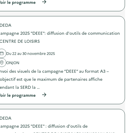
i
(
oir le programme
a
f
à
m
f
p
p
u
r
a
s
o
g
DEDA
i
p
n
o
o
e
ampagne 2025 "DEEE": diffusion d'outils de communication
n
s
2
d
d
 CENTRE DE LOISIRS
0
’
e
2
o
l
5
Du 22 au 30 novembre 2025
u
'
“
t
a
D
ONJON
i
c
E
l
t
E
nvoi des visuels de la campagne “DEEE” au format A3 –
s
i
E
d
o
’objectif est que le maximum de partenaires affiche
”
e
n
:
endant la SERD la …
c
:
d
o
C
i
(
oir le programme
m
a
f
à
m
m
f
p
u
p
u
r
n
a
s
o
i
g
DEDA
i
p
c
n
o
o
a
e
ampagne 2025 "DEEE" : diffusion d'outils de
n
s
t
2
d
d