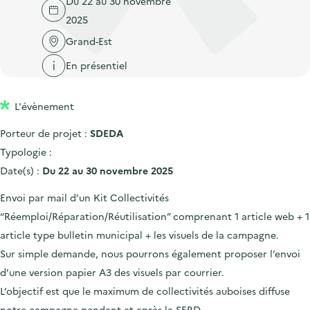
Du 22 au 30 novembre
'
c
n
n
2025
a
c
p
c
c
Grand-Est
u
r
i
c
e
En présentiel
i
p
u
i
n
a
e
l
L'évènement
c
l
i
i
l
Porteur de projet :
SDEDA
p
Typologie :
a
Date(s) :
Du 22 au 30 novembre 2025
l
Envoi par mail d’un Kit Collectivités
e
“Réemploi/Réparation/Réutilisation” comprenant 1 article web + 1
article type bulletin municipal + les visuels de la campagne.
Sur simple demande, nous pourrons également proposer l’envoi
d’une version papier A3 des visuels par courrier.
L’objectif est que le maximum de collectivités auboises diffuse
notre campagne pendant et après la SERD.