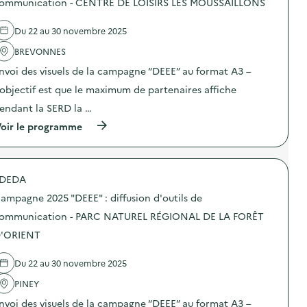
ommunication - CENTRE DE LOISIRS LES MOUSSAILLONS
i
0
’
e
o
2
o
l
n
5
Du 22 au 30 novembre 2025
u
'
–
“
t
a
C
D
BREVONNES
i
c
E
E
l
t
N
E
nvoi des visuels de la campagne “DEEE” au format A3 –
s
i
T
E
d
o
’objectif est que le maximum de partenaires affiche
R
”
e
n
E
:
endant la SERD la …
c
:
D
d
o
C
E
i
(
oir le programme
m
a
L
f
à
m
m
O
f
p
u
p
I
u
r
n
a
S
s
o
i
g
DEDA
I
i
p
c
n
R
o
o
a
e
ampagne 2025 "DEEE" : diffusion d'outils de
S
n
s
t
2
L
d
d
ommunication - PARC NATUREL RÉGIONAL DE LA FORÊT
i
0
E
’
e
o
2
'ORIENT
S
o
l
n
5
S
u
'
–
“
A
t
a
C
D
Du 22 au 30 novembre 2025
L
i
c
E
E
A
l
t
N
E
PINEY
M
s
i
T
E
A
d
o
nvoi des visuels de la campagne “DEEE” au format A3 –
R
”