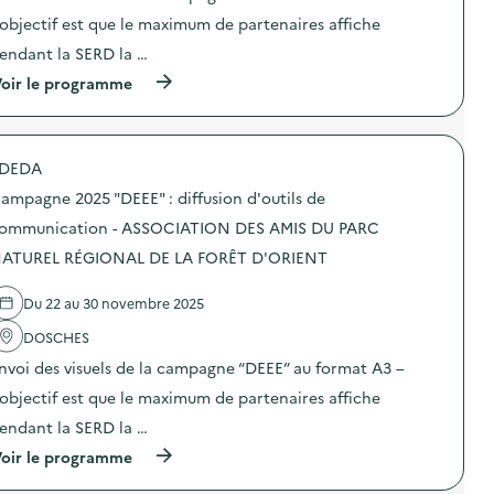
N
e
n
E
:
’objectif est que le maximum de partenaires affiche
D
c
:
D
d
R
o
C
E
i
endant la SERD la …
E
m
a
L
f
S
m
m
(
oir le programme
O
f
)
u
p
à
I
u
n
a
p
S
s
i
g
r
I
i
c
n
o
R
o
a
e
DEDA
p
S
n
t
2
o
L
d
ampagne 2025 "DEEE" : diffusion d'outils de
i
0
s
E
’
o
2
d
ommunication - ASSOCIATION DES AMIS DU PARC
S
o
n
5
e
M
u
–
“
ATUREL RÉGIONAL DE LA FORÊT D'ORIENT
l
O
t
C
D
'
U
i
E
E
a
S
l
Du 22 au 30 novembre 2025
N
E
c
S
s
T
E
t
A
d
DOSCHES
R
”
i
I
e
E
:
o
nvoi des visuels de la campagne “DEEE” au format A3 –
L
c
D
d
n
L
o
E
i
’objectif est que le maximum de partenaires affiche
:
O
m
L
f
C
N
m
endant la SERD la …
O
f
a
S
u
I
u
m
(
2
oir le programme
n
S
s
p
à
)
i
I
i
a
p
c