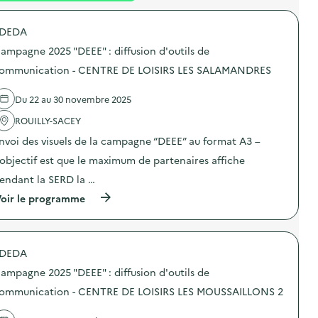
é
DEDA
d
ampagne 2025 "DEEE" : diffusion d'outils de
e
ommunication - CENTRE DE LOISIRS LES SALAMANDRES
l
a
Du 22 au 30 novembre 2025
v
ROUILLY-SACEY
o
nvoi des visuels de la campagne “DEEE” au format A3 –
i
’objectif est que le maximum de partenaires affiche
e
endant la SERD la …
(
oir le programme
à
p
r
o
DEDA
p
o
ampagne 2025 "DEEE" : diffusion d'outils de
s
d
ommunication - CENTRE DE LOISIRS LES MOUSSAILLONS 2
e
l