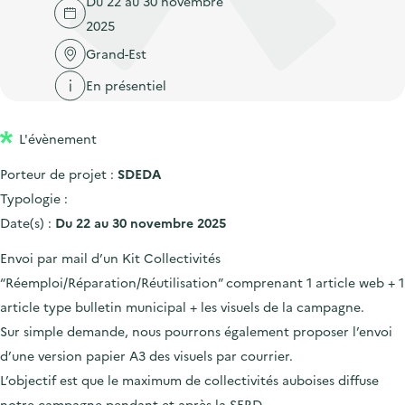
Du 22 au 30 novembre
'
c
n
n
2025
a
c
p
c
c
Grand-Est
u
r
i
c
e
En présentiel
i
p
u
i
n
a
e
l
L'évènement
c
l
i
i
l
Porteur de projet :
SDEDA
p
Typologie :
a
Date(s) :
Du 22 au 30 novembre 2025
l
Envoi par mail d’un Kit Collectivités
e
“Réemploi/Réparation/Réutilisation” comprenant 1 article web + 1
article type bulletin municipal + les visuels de la campagne.
Sur simple demande, nous pourrons également proposer l’envoi
d’une version papier A3 des visuels par courrier.
L’objectif est que le maximum de collectivités auboises diffuse
notre campagne pendant et après la SERD.