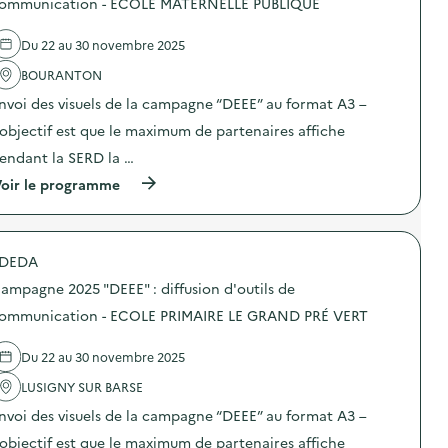
ommunication - ECOLE MATERNELLE PUBLIQUE
i
0
’
e
o
2
o
l
n
5
Du 22 au 30 novembre 2025
u
'
–
“
t
a
C
D
BOURANTON
i
c
E
E
l
t
N
E
nvoi des visuels de la campagne “DEEE” au format A3 –
s
i
T
E
d
o
’objectif est que le maximum de partenaires affiche
R
”
e
n
E
:
endant la SERD la …
c
:
D
d
o
C
E
i
(
oir le programme
m
a
L
f
à
m
m
O
f
p
u
p
I
u
r
n
a
S
s
o
i
g
DEDA
I
i
p
c
n
R
o
o
a
e
ampagne 2025 "DEEE" : diffusion d'outils de
S
n
s
t
2
)
d
d
ommunication - ECOLE PRIMAIRE LE GRAND PRÉ VERT
i
0
’
e
o
2
o
l
n
5
Du 22 au 30 novembre 2025
u
'
–
“
t
a
C
D
LUSIGNY SUR BARSE
i
c
E
E
l
t
N
E
nvoi des visuels de la campagne “DEEE” au format A3 –
s
i
T
E
d
o
’objectif est que le maximum de partenaires affiche
R
”