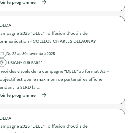
i
(
oir le programme
a
f
à
m
f
p
p
u
r
a
s
o
g
DEDA
i
p
n
o
o
e
ampagne 2025 "DEEE" : diffusion d'outils de
n
s
2
d
d
ommunication - COLLEGE CHARLES DELAUNAY
0
’
e
2
o
l
5
Du 22 au 30 novembre 2025
u
'
“
t
a
D
LUSIGNY SUR BARSE
i
c
E
l
t
E
nvoi des visuels de la campagne “DEEE” au format A3 –
s
i
E
d
o
’objectif est que le maximum de partenaires affiche
”
e
n
:
endant la SERD la …
c
:
d
o
C
i
(
oir le programme
m
a
f
à
m
m
f
p
u
p
u
r
n
a
s
o
i
g
DEDA
i
p
c
n
o
o
a
e
ampagne 2025 "DEEE" : diffusion d'outils de
n
s
t
2
d
d