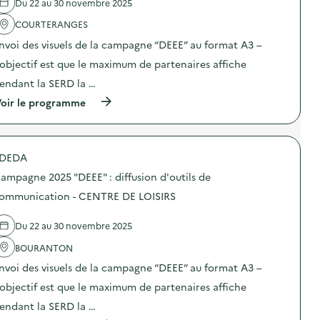
Du 22 au 30 novembre 2025
'
a
COURTERANGES
c
t
nvoi des visuels de la campagne “DEEE” au format A3 –
i
o
’objectif est que le maximum de partenaires affiche
n
endant la SERD la …
:
C
(
oir le programme
a
à
m
p
p
r
a
o
g
DEDA
p
n
o
e
ampagne 2025 "DEEE" : diffusion d'outils de
s
2
d
ommunication - CENTRE DE LOISIRS
0
e
2
l
5
Du 22 au 30 novembre 2025
'
“
a
D
BOURANTON
c
E
t
E
nvoi des visuels de la campagne “DEEE” au format A3 –
i
E
o
’objectif est que le maximum de partenaires affiche
”
n
:
endant la SERD la …
:
d
C