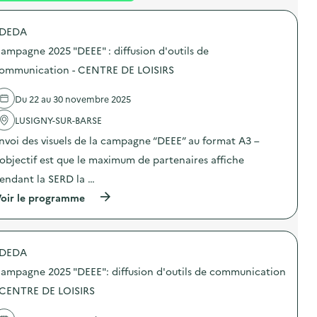
é
DEDA
d
ampagne 2025 "DEEE" : diffusion d'outils de
e
ommunication - CENTRE DE LOISIRS
l
a
Du 22 au 30 novembre 2025
v
LUSIGNY-SUR-BARSE
o
nvoi des visuels de la campagne “DEEE” au format A3 –
i
’objectif est que le maximum de partenaires affiche
e
endant la SERD la …
(
oir le programme
à
p
r
o
DEDA
p
o
ampagne 2025 "DEEE": diffusion d'outils de communication
s
d
 CENTRE DE LOISIRS
e
l