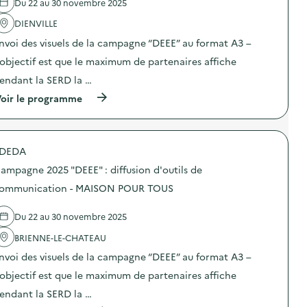
Du 22 au 30 novembre 2025
'
a
DIENVILLE
c
t
nvoi des visuels de la campagne “DEEE” au format A3 –
i
o
’objectif est que le maximum de partenaires affiche
n
endant la SERD la …
:
C
(
oir le programme
a
à
m
p
p
r
a
o
g
DEDA
p
n
o
e
ampagne 2025 "DEEE" : diffusion d'outils de
s
2
d
ommunication - MAISON POUR TOUS
0
e
2
l
5
Du 22 au 30 novembre 2025
'
“
a
D
BRIENNE-LE-CHATEAU
c
E
t
E
nvoi des visuels de la campagne “DEEE” au format A3 –
i
E
o
’objectif est que le maximum de partenaires affiche
”
n
:
endant la SERD la …
:
d
C