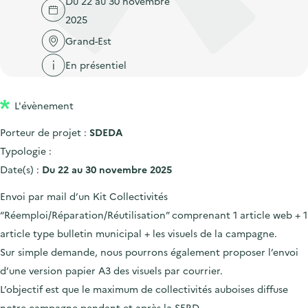
Du 22 au 30 novembre
'
c
n
n
2025
a
c
p
c
c
Grand-Est
u
r
i
c
e
En présentiel
i
p
u
i
n
a
e
l
L'évènement
c
l
i
i
l
Porteur de projet :
SDEDA
p
Typologie :
a
Date(s) :
Du 22 au 30 novembre 2025
l
Envoi par mail d’un Kit Collectivités
e
“Réemploi/Réparation/Réutilisation” comprenant 1 article web + 1
article type bulletin municipal + les visuels de la campagne.
Sur simple demande, nous pourrons également proposer l’envoi
d’une version papier A3 des visuels par courrier.
L’objectif est que le maximum de collectivités auboises diffuse
notre campagne pendant et après la SERD.