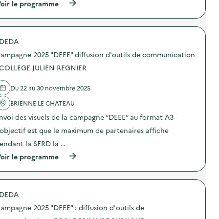
i
(
oir le programme
a
f
à
m
f
p
p
u
r
a
s
o
g
DEDA
i
p
n
o
o
e
ampagne 2025 "DEEE" diffusion d'outils de communication
n
s
2
d
d
 COLLEGE JULIEN REGNIER
0
’
e
2
o
l
5
Du 22 au 30 novembre 2025
u
'
“
t
a
D
BRIENNE LE CHATEAU
i
c
E
l
t
E
nvoi des visuels de la campagne “DEEE” au format A3 –
s
i
E
d
o
’objectif est que le maximum de partenaires affiche
”
e
n
:
endant la SERD la …
c
:
d
o
C
i
(
oir le programme
m
a
f
à
m
m
f
p
u
p
u
r
n
a
s
o
i
g
DEDA
i
p
c
n
o
o
a
e
ampagne 2025 "DEEE" : diffusion d'outils de
n
s
t
2
d
d