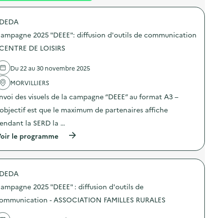
é
DEDA
d
ampagne 2025 "DEEE": diffusion d'outils de communication
e
 CENTRE DE LOISIRS
l
a
Du 22 au 30 novembre 2025
v
MORVILLIERS
o
nvoi des visuels de la campagne “DEEE” au format A3 –
i
’objectif est que le maximum de partenaires affiche
e
endant la SERD la …
(
oir le programme
à
p
r
o
DEDA
p
o
ampagne 2025 "DEEE" : diffusion d'outils de
s
d
ommunication - ASSOCIATION FAMILLES RURALES
e
l