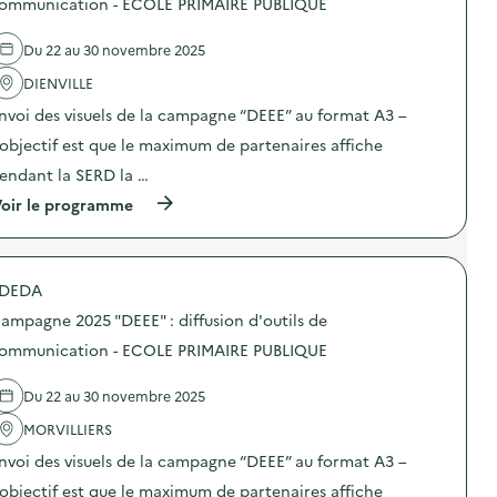
ommunication - ECOLE PRIMAIRE PUBLIQUE
i
0
’
e
o
2
o
l
n
5
Du 22 au 30 novembre 2025
u
'
–
“
t
a
C
D
DIENVILLE
i
c
E
E
l
t
N
E
nvoi des visuels de la campagne “DEEE” au format A3 –
s
i
T
E
d
o
’objectif est que le maximum de partenaires affiche
R
”
e
n
E
:
endant la SERD la …
c
:
D
d
o
C
E
i
(
oir le programme
m
a
L
f
à
m
m
O
f
p
u
p
I
u
r
n
a
S
s
o
i
g
DEDA
I
i
p
c
n
R
o
o
a
e
ampagne 2025 "DEEE" : diffusion d'outils de
S
n
s
t
2
)
d
d
ommunication - ECOLE PRIMAIRE PUBLIQUE
i
0
’
e
o
2
o
l
n
5
Du 22 au 30 novembre 2025
u
'
–
“
t
a
A
D
MORVILLIERS
i
c
S
E
l
t
S
E
nvoi des visuels de la campagne “DEEE” au format A3 –
s
i
O
E
d
o
’objectif est que le maximum de partenaires affiche
C
”