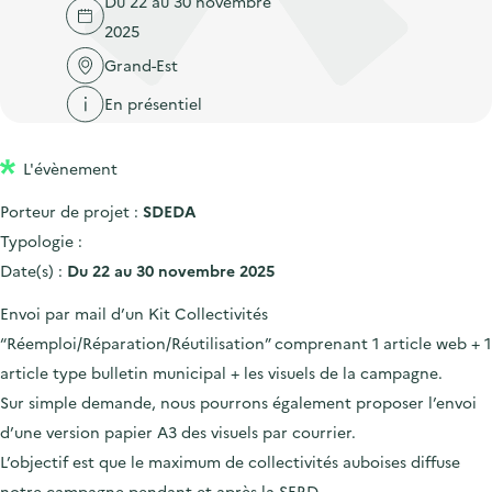
Du 22 au 30 novembre
'
c
n
n
2025
a
c
p
c
c
Grand-Est
u
r
i
c
e
En présentiel
i
p
u
i
n
a
e
l
L'évènement
c
l
i
i
l
Porteur de projet :
SDEDA
p
Typologie :
a
Date(s) :
Du 22 au 30 novembre 2025
l
Envoi par mail d’un Kit Collectivités
e
“Réemploi/Réparation/Réutilisation” comprenant 1 article web + 1
article type bulletin municipal + les visuels de la campagne.
Sur simple demande, nous pourrons également proposer l’envoi
d’une version papier A3 des visuels par courrier.
L’objectif est que le maximum de collectivités auboises diffuse
notre campagne pendant et après la SERD.