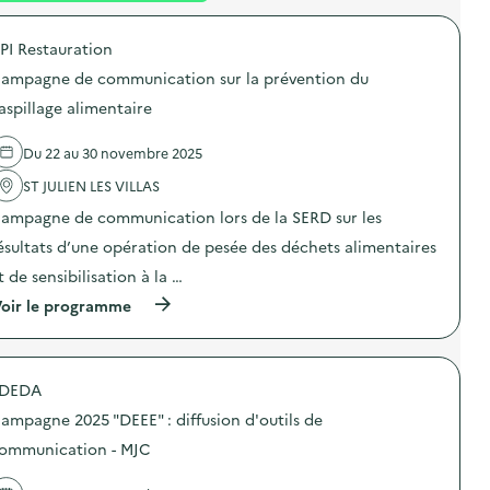
é
PI Restauration
d
ampagne de communication sur la prévention du
e
aspillage alimentaire
l
a
Du 22 au 30 novembre 2025
v
ST JULIEN LES VILLAS
o
ampagne de communication lors de la SERD sur les
i
ésultats d’une opération de pesée des déchets alimentaires
e
t de sensibilisation à la …
(
oir le programme
à
p
r
o
DEDA
p
o
ampagne 2025 "DEEE" : diffusion d'outils de
s
d
ommunication - MJC
e
l