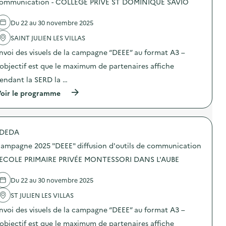
ommunication - COLLEGE PRIVE ST DOMINIQUE SAVIO
g
0
’
e
e
2
o
l
a
5
Du 22 au 30 novembre 2025
u
'
l
“
t
a
i
D
SAINT JULIEN LES VILLAS
i
c
m
E
l
t
e
E
nvoi des visuels de la campagne “DEEE” au format A3 –
s
i
n
E
d
o
’objectif est que le maximum de partenaires affiche
t
”
e
n
a
:
endant la SERD la …
c
:
i
d
o
C
r
i
(
oir le programme
m
a
e
f
à
m
m
)
f
p
u
p
u
r
n
a
s
o
i
g
DEDA
i
p
c
n
o
o
a
e
ampagne 2025 "DEEE" diffusion d'outils de communication
n
s
t
2
d
d
 ECOLE PRIMAIRE PRIVÉE MONTESSORI DANS L'AUBE
i
0
’
e
o
2
o
l
n
5
Du 22 au 30 novembre 2025
u
'
–
“
t
a
M
D
ST JULIEN LES VILLAS
i
c
J
E
l
t
C
E
nvoi des visuels de la campagne “DEEE” au format A3 –
s
i
)
E
d
o
’objectif est que le maximum de partenaires affiche
”