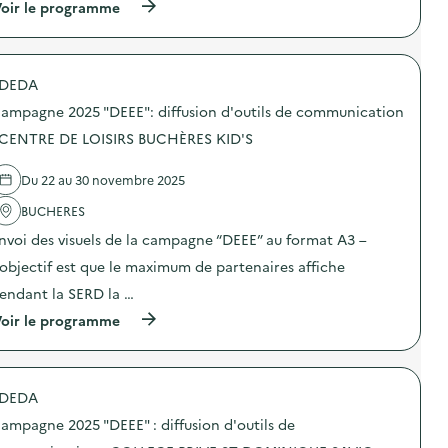
i
(
oir le programme
a
o
à
m
n
p
p
s
r
a
u
o
g
DEDA
r
p
n
l
o
e
ampagne 2025 "DEEE": diffusion d'outils de communication
a
s
2
p
d
 CENTRE DE LOISIRS BUCHÈRES KID'S
0
r
e
2
é
l
5
Du 22 au 30 novembre 2025
v
'
“
e
a
D
BUCHERES
n
c
E
t
t
E
nvoi des visuels de la campagne “DEEE” au format A3 –
i
i
E
o
o
’objectif est que le maximum de partenaires affiche
”
n
n
:
endant la SERD la …
d
:
d
u
C
i
(
oir le programme
g
a
f
à
a
m
f
p
s
p
u
r
p
a
s
o
i
g
DEDA
i
p
l
n
o
o
l
e
ampagne 2025 "DEEE" : diffusion d'outils de
n
s
a
2
d
d