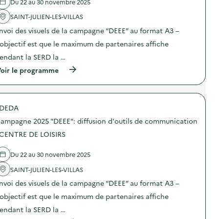
Du 22 au 30 novembre 2025
'
a
SAINT-JULIEN-LES-VILLAS
c
t
nvoi des visuels de la campagne “DEEE” au format A3 –
i
o
’objectif est que le maximum de partenaires affiche
n
endant la SERD la …
:
C
(
oir le programme
a
à
m
p
p
r
a
o
g
DEDA
p
n
o
e
ampagne 2025 "DEEE": diffusion d'outils de communication
s
d
d
 CENTRE DE LOISIRS
e
e
c
l
o
Du 22 au 30 novembre 2025
'
m
a
m
SAINT-JULIEN-LES-VILLAS
c
u
t
n
nvoi des visuels de la campagne “DEEE” au format A3 –
i
i
o
’objectif est que le maximum de partenaires affiche
c
n
a
endant la SERD la …
:
t
C