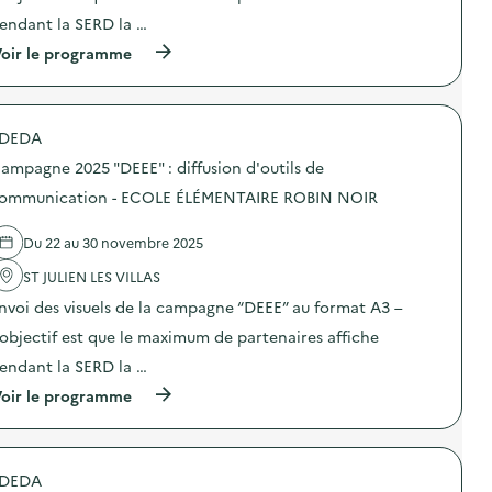
e
n
:
endant la SERD la …
c
:
d
o
C
i
(
oir le programme
m
a
f
à
m
m
f
p
u
p
u
r
n
a
s
o
i
g
DEDA
i
p
c
n
o
o
a
e
ampagne 2025 "DEEE" : diffusion d'outils de
n
s
t
2
d
d
ommunication - ECOLE ÉLÉMENTAIRE ROBIN NOIR
i
0
’
e
o
2
o
l
n
5
Du 22 au 30 novembre 2025
u
'
–
“
t
a
C
D
ST JULIEN LES VILLAS
i
c
E
E
l
t
N
E
nvoi des visuels de la campagne “DEEE” au format A3 –
s
i
T
E
d
o
’objectif est que le maximum de partenaires affiche
R
”
e
n
E
:
endant la SERD la …
c
:
D
d
o
C
E
i
(
oir le programme
m
a
L
f
à
m
m
O
f
p
u
p
I
u
r
n
a
S
s
o
i
g
DEDA
I
i
p
c
n