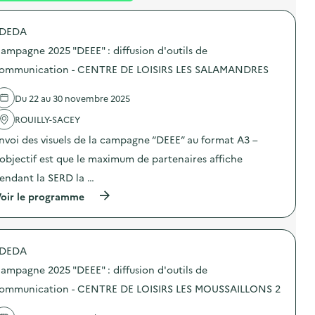
é
DEDA
d
ampagne 2025 "DEEE" : diffusion d'outils de
e
ommunication - CENTRE DE LOISIRS LES SALAMANDRES
l
a
Du 22 au 30 novembre 2025
v
ROUILLY-SACEY
o
nvoi des visuels de la campagne “DEEE” au format A3 –
i
’objectif est que le maximum de partenaires affiche
e
endant la SERD la …
(
oir le programme
à
p
r
o
DEDA
p
o
ampagne 2025 "DEEE" : diffusion d'outils de
s
d
ommunication - CENTRE DE LOISIRS LES MOUSSAILLONS 2
e
l