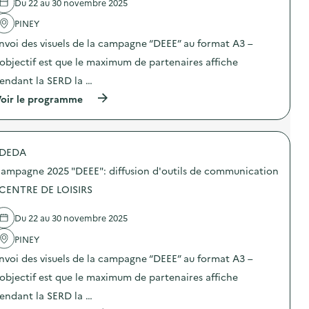
Du 22 au 30 novembre 2025
'
a
PINEY
c
t
nvoi des visuels de la campagne “DEEE” au format A3 –
i
o
’objectif est que le maximum de partenaires affiche
n
endant la SERD la …
:
C
(
oir le programme
a
à
m
p
p
r
a
o
g
DEDA
p
n
o
e
ampagne 2025 "DEEE": diffusion d'outils de communication
s
2
d
 CENTRE DE LOISIRS
0
e
2
l
5
Du 22 au 30 novembre 2025
'
“
a
D
PINEY
c
E
t
E
nvoi des visuels de la campagne “DEEE” au format A3 –
i
E
o
’objectif est que le maximum de partenaires affiche
”
n
:
endant la SERD la …
:
d
C