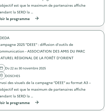
N
e
n
E
:
’objectif est que le maximum de partenaires affiche
D
c
:
D
d
R
o
C
E
i
endant la SERD la …
E
m
a
L
f
S
m
m
(
oir le programme
O
f
)
u
p
à
I
u
n
a
p
S
s
i
g
r
I
i
c
n
o
R
o
a
e
DEDA
p
S
n
t
2
o
L
d
ampagne 2025 "DEEE" : diffusion d'outils de
i
0
s
E
’
o
2
d
ommunication - ASSOCIATION DES AMIS DU PARC
S
o
n
5
e
M
u
–
“
ATUREL RÉGIONAL DE LA FORÊT D'ORIENT
l
O
t
C
D
'
U
i
E
E
a
S
l
Du 22 au 30 novembre 2025
N
E
c
S
s
T
E
t
A
d
DOSCHES
R
”
i
I
e
E
:
o
nvoi des visuels de la campagne “DEEE” au format A3 –
L
c
D
d
n
L
o
E
i
’objectif est que le maximum de partenaires affiche
:
O
m
L
f
C
N
m
endant la SERD la …
O
f
a
S
u
I
u
m
(
2
oir le programme
n
S
s
p
à
)
i
I
i
a
p
c