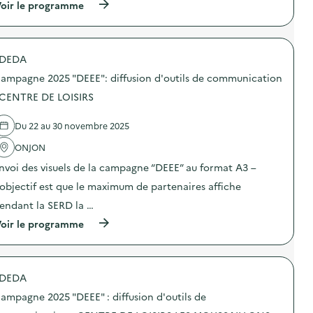
i
(
oir le programme
a
f
à
m
f
p
p
u
r
a
s
o
g
DEDA
i
p
n
o
o
e
ampagne 2025 "DEEE": diffusion d'outils de communication
n
s
2
d
d
 CENTRE DE LOISIRS
0
’
e
2
o
l
5
Du 22 au 30 novembre 2025
u
'
“
t
a
D
ONJON
i
c
E
l
t
E
nvoi des visuels de la campagne “DEEE” au format A3 –
s
i
E
d
o
’objectif est que le maximum de partenaires affiche
”
e
n
:
endant la SERD la …
c
:
d
o
C
i
(
oir le programme
m
a
f
à
m
m
f
p
u
p
u
r
n
a
s
o
i
g
DEDA
i
p
c
n
o
o
a
e
ampagne 2025 "DEEE" : diffusion d'outils de
n
s
t
2
d
d