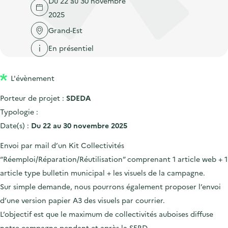
Du 22 au 30 novembre
'
c
n
n
2025
a
c
p
c
c
Grand-Est
u
r
i
c
e
En présentiel
i
p
u
i
n
a
e
l
L'évènement
c
l
i
i
l
Porteur de projet :
SDEDA
p
Typologie :
a
Date(s) :
Du 22 au 30 novembre 2025
l
Envoi par mail d’un Kit Collectivités
e
“Réemploi/Réparation/Réutilisation” comprenant 1 article web + 1
article type bulletin municipal + les visuels de la campagne.
Sur simple demande, nous pourrons également proposer l’envoi
d’une version papier A3 des visuels par courrier.
L’objectif est que le maximum de collectivités auboises diffuse
notre campagne pendant et après la SERD.