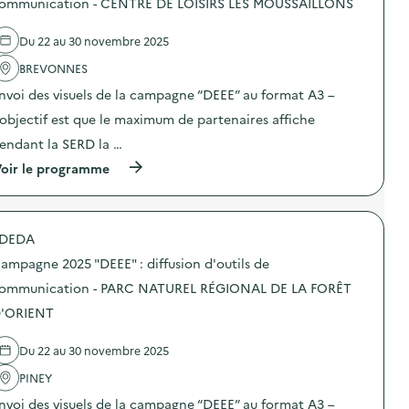
ommunication - CENTRE DE LOISIRS LES MOUSSAILLONS
i
0
’
e
o
2
o
l
n
5
Du 22 au 30 novembre 2025
u
'
–
“
t
a
C
D
BREVONNES
i
c
E
E
l
t
N
E
nvoi des visuels de la campagne “DEEE” au format A3 –
s
i
T
E
d
o
’objectif est que le maximum de partenaires affiche
R
”
e
n
E
:
endant la SERD la …
c
:
D
d
o
C
E
i
(
oir le programme
m
a
L
f
à
m
m
O
f
p
u
p
I
u
r
n
a
S
s
o
i
g
DEDA
I
i
p
c
n
R
o
o
a
e
ampagne 2025 "DEEE" : diffusion d'outils de
S
n
s
t
2
L
d
d
ommunication - PARC NATUREL RÉGIONAL DE LA FORÊT
i
0
E
’
e
o
2
'ORIENT
S
o
l
n
5
S
u
'
–
“
A
t
a
C
D
Du 22 au 30 novembre 2025
L
i
c
E
E
A
l
t
N
E
PINEY
M
s
i
T
E
A
d
o
nvoi des visuels de la campagne “DEEE” au format A3 –
R
”