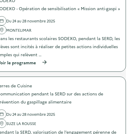
SODEXO
p
a
o
g
ODEXO - Opération de sensibilisation « Mission anti-gaspi »
s
n
d
e
e
d
Du 24 au 28 novembre 2025
l
e
'
MONTELIMAR
c
a
o
ans les restaurants scolaires SODEXO, pendant la SERD, les
c
m
t
m
lèves sont incités à réaliser de petites actions individuelles
i
u
o
n
imples qui relèvent …
n
i
(
oir le programme
:
c
à
A
a
p
t
t
r
e
i
o
l
o
erres de Cuisine
p
i
n
o
e
s
ommunication pendant la SERD sur des actions de
s
r
u
d
c
révention du gaspillage alimentaire
r
e
u
l
l
i
a
Du 24 au 28 novembre 2025
'
s
p
a
i
r
SUZE LA ROUSSE
c
n
é
t
e
v
endant la SERD, valorisation de l’engagement pérenne de