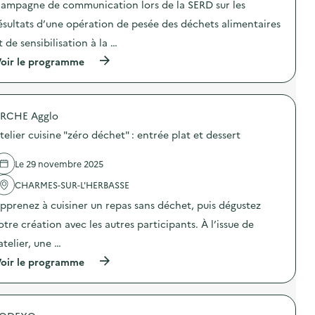
ampagne de communication lors de la SERD sur les
i
ésultats d’une opération de pesée des déchets alimentaires
e
t de sensibilisation à la …
(
oir le programme
à
p
r
o
RCHE Agglo
p
o
telier cuisine "zéro déchet" : entrée plat et dessert
s
d
e
Le 29 novembre 2025
l
'
CHARMES-SUR-L'HERBASSE
a
pprenez à cuisiner un repas sans déchet, puis dégustez
c
t
otre création avec les autres participants. À l’issue de
i
o
’atelier, une …
n
(
oir le programme
:
à
C
p
a
r
m
o
p