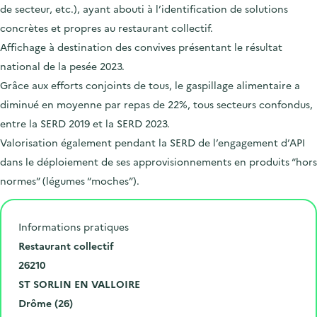
de secteur, etc.), ayant abouti à l’identification de solutions
concrètes et propres au restaurant collectif.
Affichage à destination des convives présentant le résultat
national de la pesée 2023.
Grâce aux efforts conjoints de tous, le gaspillage alimentaire a
diminué en moyenne par repas de 22%, tous secteurs confondus,
entre la SERD 2019 et la SERD 2023.
Valorisation également pendant la SERD de l’engagement d’API
dans le déploiement de ses approvisionnements en produits “hors
normes” (légumes “moches”).
Informations pratiques
N
Restaurant collectif
u
C
26210
m
o
V
ST SORLIN EN VALLOIRE
é
d
i
D
Drôme (26)