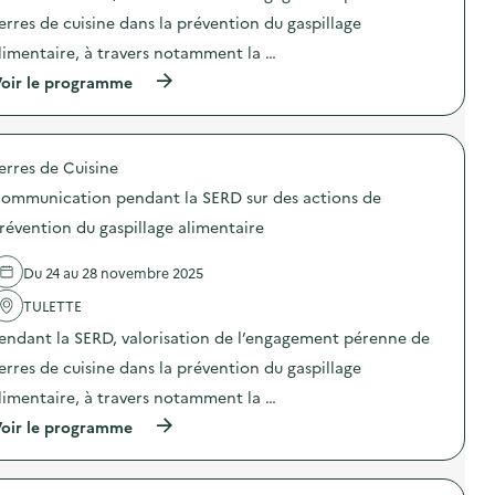
i
“
e
o
z
erres de cuisine dans la prévention du gaspillage
n
n
é
t
limentaire, à travers notamment la …
:
r
i
S
o
o
(
oir le programme
O
d
n
à
D
é
d
p
E
c
u
r
X
h
g
o
O
e
a
erres de Cuisine
p
–
t
s
o
O
ommunication pendant la SERD sur des actions de
”
p
s
p
:
i
d
révention du gaspillage alimentaire
é
e
l
e
r
n
l
l
a
t
a
Du 24 au 28 novembre 2025
'
t
r
g
a
i
é
e
TULETTE
c
o
e
a
t
n
endant la SERD, valorisation de l’engagement pérenne de
p
l
i
d
l
i
o
erres de cuisine dans la prévention du gaspillage
e
a
m
n
s
t
e
limentaire, à travers notamment la …
:
e
e
n
C
n
(
oir le programme
t
t
o
s
à
d
a
m
i
p
e
i
m
b
r
s
r
u