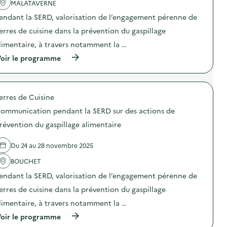
)
p
MALATAVERNE
c
c
e
t
t
n
endant la SERD, valorisation de l’engagement pérenne de
i
i
d
o
o
erres de cuisine dans la prévention du gaspillage
a
n
n
n
limentaire, à travers notamment la …
s
:
t
d
C
l
(
oir le programme
e
o
a
à
p
m
S
p
r
m
E
r
é
u
R
o
v
n
erres de Cuisine
D
p
e
i
s
o
n
c
ommunication pendant la SERD sur des actions de
u
s
t
a
r
d
révention du gaspillage alimentaire
i
t
d
e
o
i
e
l
n
o
Du 24 au 28 novembre 2025
s
'
d
n
a
a
u
p
BOUCHET
c
c
g
e
t
t
a
n
endant la SERD, valorisation de l’engagement pérenne de
i
i
s
d
o
o
erres de cuisine dans la prévention du gaspillage
p
a
n
n
i
n
limentaire, à travers notamment la …
s
:
l
t
d
C
l
l
(
oir le programme
e
o
a
a
à