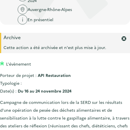
2024
'
c
n
n
a
Auvergne-Rhône-Alpes
c
p
c
c
u
En présentiel
r
i
c
e
i
p
u
i
Archive
n
a
e
F
l
c
l
e
Cette action a été archivée et n'est plus mise à jour.
i
r
i
l
m
p
L'évènement
e
a
r
Porteur de projet :
API Restauration
l
l
'
Typologie :
e
a
Date(s) :
Du 16 au 24 novembre 2024
l
e
Campagne de communication lors de la SERD sur les résultats
r
d’une opération de pesée des déchets alimentaires et de
t
e
sensibilisation à la lutte contre le gaspillage alimentaire, à travers
.
des ateliers de réflexion (réunissant des chefs, diététiciens, chefs