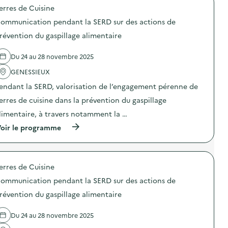
i
o
s
e
n
erres de Cuisine
l
p
e
)
i
i
o
r
c
ommunication pendant la SERD sur des actions de
s
s
t
a
a
d
)
révention du gaspillage alimentaire
t
t
e
i
i
l
o
Du 24 au 28 novembre 2025
o
'
n
n
a
p
GENESSIEUX
«
c
e
M
t
n
endant la SERD, valorisation de l’engagement pérenne de
i
i
d
s
o
erres de cuisine dans la prévention du gaspillage
a
s
n
n
limentaire, à travers notamment la …
i
:
t
o
C
l
(
oir le programme
n
o
a
à
a
m
S
p
n
m
E
r
t
u
R
o
i
n
erres de Cuisine
D
p
-
i
s
o
g
c
ommunication pendant la SERD sur des actions de
u
s
a
a
r
d
révention du gaspillage alimentaire
s
t
d
e
p
i
e
l
i
o
Du 24 au 28 novembre 2025
s
'
»
n
a
a