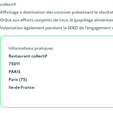
collectif.
Affichage à destination des convives présentant le résulta
Grâce aux efforts conjoints de tous, le gaspillage alimen
Valorisation également pendant la SERD de l’engagement 
Informations pratiques
N
Restaurant collectif
u
C
75011
m
o
V
PARIS
é
d
i
D
Paris (75)
r
e
l
é
R
Ile-de-France
o
p
l
p
é
e
o
e
a
g
t
s
r
i