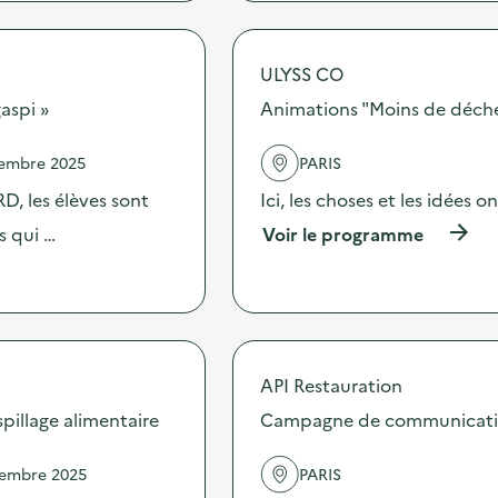
r
o
p
ULYSS CO
o
s
aspi »
Animations "Moins de déchet
d
e
vembre 2025
PARIS
l
'
D, les élèves sont
Ici, les choses et les idées o
a
c
(
s qui …
Voir le programme
t
à
i
p
o
r
n
o
:
p
D
o
i
s
API Restauration
s
d
illage alimentaire
Campagne de communication 
c
e
o
l
-
'
vembre 2025
PARIS
s
a