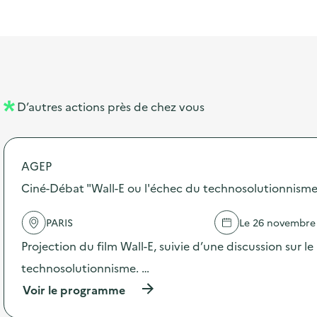
l
t
t
o
i
a
e
n
b
l
m
e
e
l
n
D’autres actions près de chez vous
l
t
é
AGEP
d
Ciné-Débat "Wall-E ou l'échec du technosolutionnism
e
l
PARIS
Le 26 novembre
a
Projection du film Wall-E, suivie d’une discussion sur le
v
technosolutionnisme. …
o
(
Voir le programme
i
à
p