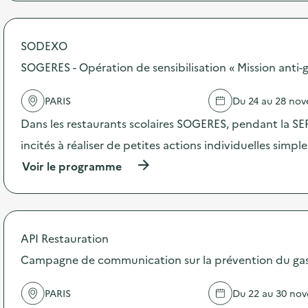
e
r
o
p
SODEXO
o
s
SOGERES - Opération de sensibilisation « Mission anti-g
d
e
PARIS
Du 24 au 28 no
l
'
Dans les restaurants scolaires SOGERES, pendant la SER
a
c
incités à réaliser de petites actions individuelles simple
t
(
Voir le programme
i
à
o
p
n
r
:
o
C
p
i
API Restauration
o
n
s
Campagne de communication sur la prévention du gasp
é
d
-
e
D
PARIS
Du 22 au 30 no
l
é