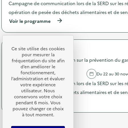
'
b
Campagne de communication lors de la SERD sur les ré
a
a
c
opération de pesée des déchets alimentaires et de sensi
t
t
“
(
Voir le programme
i
W
à
o
a
p
n
l
r
:
l
o
S
-
p
Ce site utilise des cookies
O
E
API Restauration
o
G
pour mesurer la
o
s
Campagne de communication sur la prévention du gasp
E
fréquentation du site afin
u
d
R
d’en améliorer le
l
e
E
’
fonctionnement,
PARIS
Du 22 au 30 no
l
S
é
l’administration et évaluer
'
–
Campagne de communication lors de la SERD sur les ré
c
votre expérience
a
O
h
utilisateur. Nous
c
opération de pesée des déchets alimentaires et de sensi
p
e
t
conservons votre choix
é
c
(
Voir le programme
i
pendant 6 mois. Vous
r
d
à
o
pouvez changer ce choix
a
u
p
n
t
à tout moment.
t
r
:
i
e
o
C
o
c
p