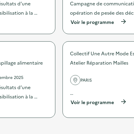
o
c
sultats d’une
Campagne de communication 
u
t
bilisation à la …
opération de pesée des déche
p
i
e
o
(
Voir le programme
)
n
à
:
p
A
r
n
o
i
p
Collectif Une Autre Mode Es
m
o
a
s
illage alimentaire
Atelier Réparation Mailles
t
d
i
e
o
vembre 2025
l
PARIS
n
'
sultats d’une
s
a
…
“
c
bilisation à la …
M
t
(
Voir le programme
o
i
à
i
o
p
n
n
r
s
:
o
d
C
p
e