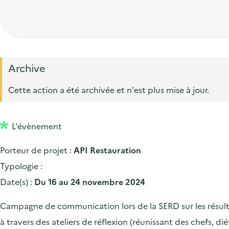
t
p
'
e
i
r
a
d
o
i
c
'
n
n
c
a
p
c
Archive
u
c
r
i
e
Cette action a été archivée et n'est plus mise à jour.
c
i
p
i
u
n
a
l
e
L'évènement
c
l
i
i
Porteur de projet :
API Restauration
l
p
Typologie :
a
Date(s) :
Du 16 au 24 novembre 2024
l
Campagne de communication lors de la SERD sur les résultat
e
à travers des ateliers de réflexion (réunissant des chefs, di