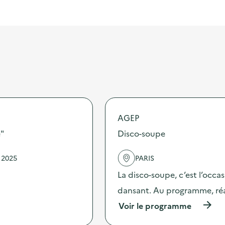
AGEP
e"
Disco-soupe
 2025
PARIS
La disco-soupe, c’est l’occas
dansant. Au programme, réa
(
Voir le programme
à
p