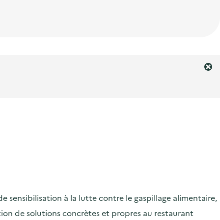
F
e
r
m
e
r
l
'
a
l
e
r
ensibilisation à la lutte contre le gaspillage alimentaire,
t
e
ication de solutions concrètes et propres au restaurant