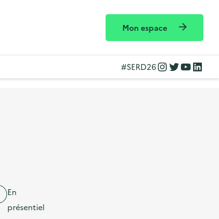
Mon espace
Instagram
Twitter
YouTube
LinkedIn
#SERD26
En
présentiel