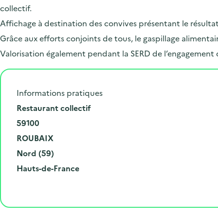
collectif.
Affichage à destination des convives présentant le résulta
Grâce aux efforts conjoints de tous, le gaspillage alimen
Valorisation également pendant la SERD de l’engagement 
Informations pratiques
N
Restaurant collectif
u
C
59100
m
o
V
ROUBAIX
é
d
i
D
Nord (59)
r
e
l
é
R
Hauts-de-France
o
p
l
p
é
e
o
e
a
g
t
s
r
i