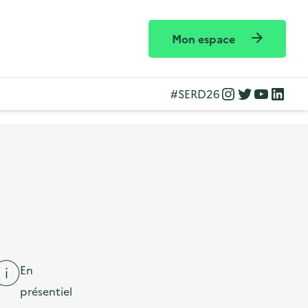
Mon espace
Instagram
Twitter
YouTube
LinkedIn
#SERD26
En
présentiel