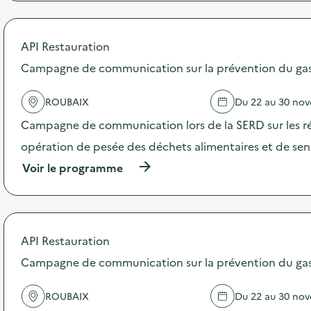
e
r
o
p
API Restauration
o
s
Campagne de communication sur la prévention du gasp
d
e
ROUBAIX
Du 22 au 30 no
l
'
Campagne de communication lors de la SERD sur les ré
a
c
opération de pesée des déchets alimentaires et de sensi
t
(
Voir le programme
i
à
o
p
n
r
:
o
C
p
a
API Restauration
o
m
s
Campagne de communication sur la prévention du gasp
p
d
a
e
g
ROUBAIX
Du 22 au 30 no
l
n