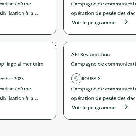
'
e
sultats d’une
Campagne de communication 
a
d
c
bilisation à la …
opération de pesée des déche
e
t
c
(
Voir le programme
i
o
à
o
m
p
n
m
r
:
u
o
C
n
p
a
i
API Restauration
o
m
c
s
illage alimentaire
Campagne de communication 
p
a
d
a
t
e
g
i
vembre 2025
ROUBAIX
l
n
o
'
e
sultats d’une
Campagne de communication 
n
a
d
s
c
bilisation à la …
opération de pesée des déche
e
u
t
c
r
(
Voir le programme
i
o
l
à
o
m
a
p
n
m
p
r
:
u
r
o
C
n
é
p