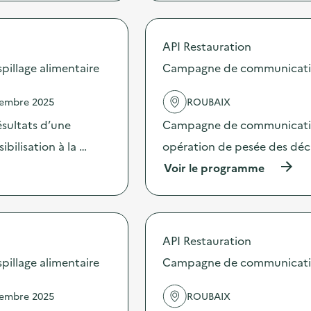
r
o
p
API Restauration
o
s
illage alimentaire
Campagne de communication 
d
e
vembre 2025
ROUBAIX
l
'
sultats d’une
Campagne de communication 
a
c
bilisation à la …
opération de pesée des déche
t
(
Voir le programme
i
à
o
p
n
r
:
o
C
p
a
API Restauration
o
m
s
illage alimentaire
Campagne de communication 
p
d
a
e
g
vembre 2025
ROUBAIX
l
n