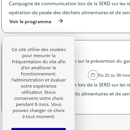
'
e
Campagne de communication lors de la SERD sur les ré
a
d
c
opération de pesée des déchets alimentaires et de sensi
e
t
c
(
Voir le programme
i
o
à
o
m
p
n
m
r
:
u
o
C
n
p
Ce site utilise des cookies
a
i
API Restauration
o
m
pour mesurer la
c
s
Campagne de communication sur la prévention du gasp
p
fréquentation du site afin
a
d
a
d’en améliorer le
t
e
g
i
fonctionnement,
ROUBAIX
Du 22 au 30 no
l
n
o
l’administration et évaluer
'
e
Campagne de communication lors de la SERD sur les ré
n
votre expérience
a
d
s
utilisateur. Nous
c
opération de pesée des déchets alimentaires et de sensi
e
u
t
conservons votre choix
c
r
(
Voir le programme
i
pendant 6 mois. Vous
o
l
à
o
pouvez changer ce choix
m
a
p
n
m
à tout moment.
p
r
:
u
r
o
C
n
é
p