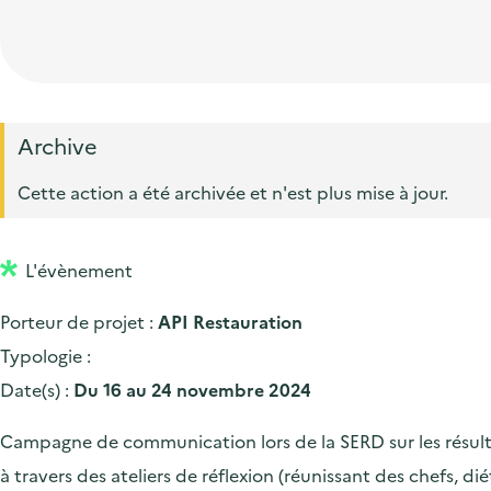
t
p
'
e
i
r
a
d
o
i
c
'
n
n
c
a
p
c
Archive
u
c
r
i
e
Cette action a été archivée et n'est plus mise à jour.
c
i
p
i
u
n
a
l
e
L'évènement
c
l
i
i
Porteur de projet :
API Restauration
l
p
Typologie :
a
Date(s) :
Du 16 au 24 novembre 2024
l
Campagne de communication lors de la SERD sur les résultat
e
à travers des ateliers de réflexion (réunissant des chefs, di