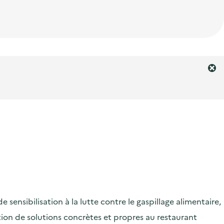
F
e
r
m
e
r
l
'
a
l
e
r
ensibilisation à la lutte contre le gaspillage alimentaire,
t
e
ication de solutions concrètes et propres au restaurant