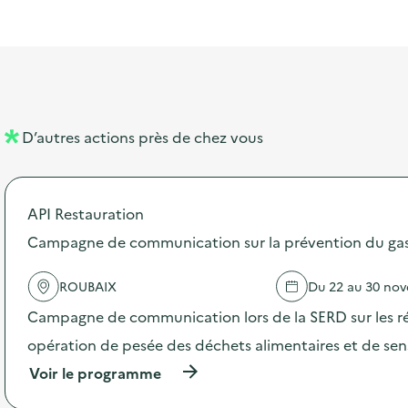
l
t
t
o
i
a
e
n
b
l
m
e
e
l
n
D’autres actions près de chez vous
l
t
é
API Restauration
d
Campagne de communication sur la prévention du gasp
e
l
ROUBAIX
Du 22 au 30 no
a
Campagne de communication lors de la SERD sur les ré
v
opération de pesée des déchets alimentaires et de sensi
o
(
Voir le programme
i
à
p