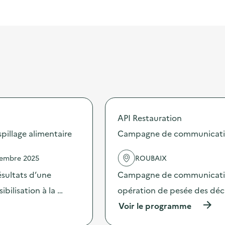
API Restauration
illage alimentaire
Campagne de communication 
vembre 2025
ROUBAIX
sultats d’une
Campagne de communication 
bilisation à la …
opération de pesée des déche
(
Voir le programme
à
p