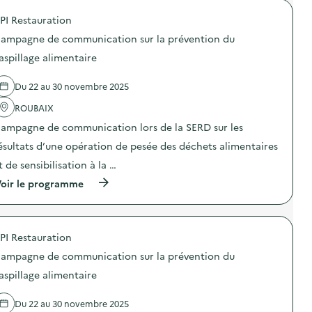
a
o
g
PI Restauration
p
n
o
e
ampagne de communication sur la prévention du
s
d
d
aspillage alimentaire
e
e
c
l
o
Du 22 au 30 novembre 2025
'
m
a
m
ROUBAIX
c
u
t
n
ampagne de communication lors de la SERD sur les
i
i
o
ésultats d’une opération de pesée des déchets alimentaires
c
n
a
t de sensibilisation à la …
:
t
C
i
(
oir le programme
a
o
à
m
n
p
p
s
r
a
u
o
g
PI Restauration
r
p
n
l
o
e
ampagne de communication sur la prévention du
a
s
d
p
d
aspillage alimentaire
e
r
e
c
é
l
o
Du 22 au 30 novembre 2025
v
'
m