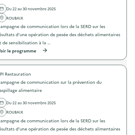
e
c
é
l
a
o
Du 22 au 30 novembre 2025
v
'
l
m
e
a
i
m
ROUBAIX
n
c
m
u
t
t
e
n
ampagne de communication lors de la SERD sur les
i
i
n
i
o
o
ésultats d’une opération de pesée des déchets alimentaires
t
c
n
n
a
a
t de sensibilisation à la …
d
:
i
t
u
C
r
i
(
oir le programme
g
a
e
o
à
a
m
)
n
p
s
p
s
r
p
a
u
o
i
g
PI Restauration
r
p
l
n
l
o
l
e
ampagne de communication sur la prévention du
a
s
a
d
p
d
aspillage alimentaire
g
e
r
e
e
c
é
l
a
o
Du 22 au 30 novembre 2025
v
'
l
m
e
a
i
m
ROUBAIX
n
c
m
u
t
t
e
n
ampagne de communication lors de la SERD sur les
i
i
n
i
o
o
ésultats d’une opération de pesée des déchets alimentaires
t
c
n
n
a
a