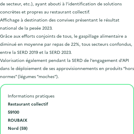
de secteur, etc.), ayant abouti à l’identification de solutions
concrètes et propres au restaurant collectif.
Affichage à destination des convives présentant le résultat
national de la pesée 2023.
Grâce aux efforts conjoints de tous, le gaspillage alimentaire a
diminué en moyenne par repas de 22%, tous secteurs confondus,
entre la SERD 2019 et la SERD 2023.
Valorisation également pendant la SERD de l’engagement d’API
dans le déploiement de ses approvisionnements en produits “hors
normes” (légumes “moches”).
Informations pratiques
N
Restaurant collectif
u
C
59100
m
o
V
ROUBAIX
é
d
i
D
Nord (59)