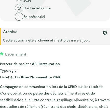
2024
'
c
n
n
a
Hauts-de-France
c
p
c
c
u
En présentiel
r
i
c
e
i
p
u
i
Archive
n
a
e
F
l
c
l
e
Cette action a été archivée et n'est plus mise à jour.
i
r
i
l
m
p
L'évènement
e
a
r
Porteur de projet :
API Restauration
l
l
'
Typologie :
e
a
Date(s) :
Du 16 au 24 novembre 2024
l
e
Campagne de communication lors de la SERD sur les résultats
r
d’une opération de pesée des déchets alimentaires et de
t
e
sensibilisation à la lutte contre le gaspillage alimentaire, à travers
.
des ateliers de réflexion (réunissant des chefs, diététiciens, chefs