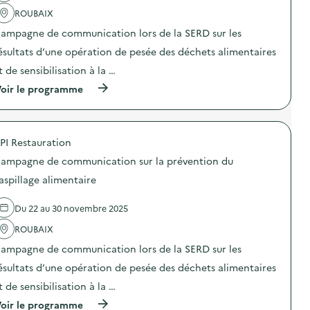
e
a
m
ROUBAIX
n
c
u
t
t
n
ampagne de communication lors de la SERD sur les
i
i
i
o
o
ésultats d’une opération de pesée des déchets alimentaires
c
n
n
a
t de sensibilisation à la …
d
:
t
u
C
i
(
oir le programme
g
a
o
à
a
m
n
p
s
p
s
r
p
a
u
o
i
g
PI Restauration
r
p
l
n
l
o
l
e
ampagne de communication sur la prévention du
a
s
a
d
p
d
aspillage alimentaire
g
e
r
e
e
c
é
l
a
o
Du 22 au 30 novembre 2025
v
'
l
m
e
a
i
m
ROUBAIX
n
c
m
u
t
t
e
n
ampagne de communication lors de la SERD sur les
i
i
n
i
o
o
ésultats d’une opération de pesée des déchets alimentaires
t
c
n
n
a
a
t de sensibilisation à la …
d
:
i
t
u
C
r
i
(
oir le programme
g
a