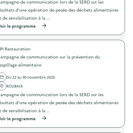
ampagne de communication lors de la SERD sur les
i
ésultats d’une opération de pesée des déchets alimentaires
e
t de sensibilisation à la …
(
oir le programme
à
p
r
o
PI Restauration
p
o
ampagne de communication sur la prévention du
s
d
aspillage alimentaire
e
l
Du 22 au 30 novembre 2025
'
a
ROUBAIX
c
t
ampagne de communication lors de la SERD sur les
i
o
ésultats d’une opération de pesée des déchets alimentaires
n
t de sensibilisation à la …
:
C
(
oir le programme
a
à
m
p
p
r