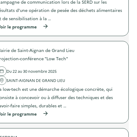
ampagne de communication lors de la SERD sur les
i
ésultats d’une opération de pesée des déchets alimentaires
e
t de sensibilisation à la …
(
oir le programme
à
p
r
o
airie de Saint-Aignan de Grand Lieu
p
o
rojection-conférence "Low Tech"
s
d
e
Du 22 au 30 novembre 2025
l
'
SAINT-AIGNAN DE GRAND LIEU
a
a low-tech est une démarche écologique concrète, qui
c
t
onsiste à concevoir ou à diffuser des techniques et des
i
o
avoir-faire simples, durables et …
n
(
oir le programme
:
à
C
p
a
r
m
o
p