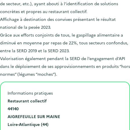
de secteur, etc.), ayant abouti à l’identification de solutions
concrètes et propres au restaurant collectif.
Affichage à destination des convives présentant le résultat
national de la pesée 2023.
Grâce aux efforts conjoints de tous, le gaspillage alimentaire a
diminué en moyenne par repas de 22%, tous secteurs confondus,
entre la SERD 2019 et la SERD 2023.
Valorisation également pendant la SERD de l’engagement d’API
dans le déploiement de ses approvisionnements en produits “hors
normes” (légumes “moches”).
Informations pratiques
N
Restaurant collectif
u
C
44140
m
o
V
AIGREFEUILLE SUR MAINE
é
d
i
D
Loire-Atlantique (44)