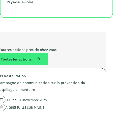
r
e
l
é
R
Pays-de-la-Loire
o
p
l
p
é
Cliquer pour afficher la carte
e
o
e
a
g
t
s
r
i
l
t
t
o
i
a
e
n
b
l
m
e
e
’autres actions près de chez vous
l
n
Toutes les actions
l
t
é
PI Restauration
d
ampagne de communication sur la prévention du
e
aspillage alimentaire
l
a
Du 22 au 30 novembre 2025
v
AIGREFEUILLE SUR MAINE
o