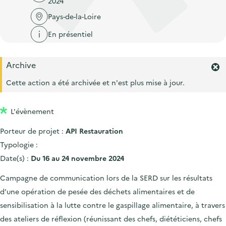
2024
'
c
n
n
a
Pays-de-la-Loire
c
p
c
c
u
En présentiel
r
i
c
e
i
p
u
i
Archive
n
a
e
F
l
c
l
e
Cette action a été archivée et n'est plus mise à jour.
i
r
i
l
m
p
L'évènement
e
a
r
Porteur de projet :
API Restauration
l
l
'
Typologie :
e
a
Date(s) :
Du 16 au 24 novembre 2024
l
e
Campagne de communication lors de la SERD sur les résultats
r
d’une opération de pesée des déchets alimentaires et de
t
e
sensibilisation à la lutte contre le gaspillage alimentaire, à travers
.
des ateliers de réflexion (réunissant des chefs, diététiciens, chefs