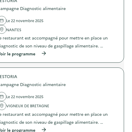
ESTORIA
p
a
o
g
ampagne Diagnostic alimentaire
s
n
d
e
e
d
Le 22 novembre 2025
l
e
'
NANTES
c
a
o
e restaurant est accompagné pour mettre en place un
c
m
t
m
iagnostic de son niveau de gaspillage alimentaire. …
i
u
o
(
n
oir le programme
n
à
i
:
p
c
P
r
a
r
o
t
o
ESTORIA
p
i
j
o
o
ampagne Diagnostic alimentaire
e
s
n
c
d
s
t
e
u
Le 22 novembre 2025
i
l
r
o
'
l
VIGNEUX DE BRETAGNE
n
a
a
e restaurant est accompagné pour mettre en place un
-
c
p
c
t
r
iagnostic de son niveau de gaspillage alimentaire. …
o
i
é
n
o
v
(
oir le programme