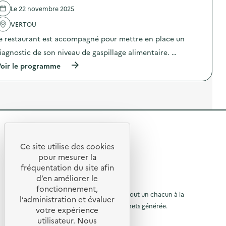
e
n
e
Le 22 novembre 2025
n
e
l
t
D
'
VERTOU
a
i
a
i
e restaurant est accompagné pour mettre en place un
a
c
r
g
t
iagnostic de son niveau de gaspillage alimentaire. …
e
n
i
)
o
o
(
oir le programme
s
n
à
t
:
p
i
C
r
c
a
o
a
m
p
l
p
o
i
a
s
m
g
R
d
e
n
e
e
n
e
l
Ce site utilise des cookies
t
D
R
'
t
pour mesurer la
a
i
a
e
fréquentation du site afin
i
a
o
c
r
g
d’en améliorer le
t
t
u
e
n
© 2026 SERD
i
fonctionnement,
)
o
o
o
L’objectif de la SERD est de sensibiliser tout un chacun à la
r
l’administration et évaluer
s
n
nécessité de réduire la quantité de déchets générée.
u
t
votre expérience
à
:
i
SUIVEZ-NOUS
C
utilisateur. Nous
r
l
c