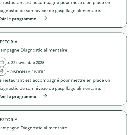
i
e
e restaurant est accompagné pour mettre en place un
a
c
r
)
g
t
iagnostic de son niveau de gaspillage alimentaire. …
e
n
i
)
o
o
(
oir le programme
s
n
à
t
:
p
i
C
r
c
a
o
a
m
ESTORIA
p
l
p
o
ampagne Diagnostic alimentaire
i
a
s
m
g
d
e
n
e
Le 22 novembre 2025
n
e
l
t
D
'
MOISDON LA RIVIERE
a
i
a
i
e restaurant est accompagné pour mettre en place un
a
c
r
g
t
iagnostic de son niveau de gaspillage alimentaire. …
e
n
i
)
o
o
(
oir le programme
s
n
à
t
:
p
i
C
r
c
a
o
a
m
ESTORIA
p
l
p
o
ampagne Diagnostic alimentaire
i
a
s
m
g
d