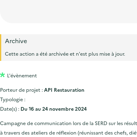
t
p
'
e
i
r
a
d
o
i
c
'
n
n
c
a
p
c
Archive
u
c
r
i
e
Cette action a été archivée et n'est plus mise à jour.
c
i
p
i
u
n
a
l
e
L'évènement
c
l
i
i
Porteur de projet :
API Restauration
l
p
Typologie :
a
Date(s) :
Du 16 au 24 novembre 2024
l
Campagne de communication lors de la SERD sur les résultat
e
à travers des ateliers de réflexion (réunissant des chefs, di