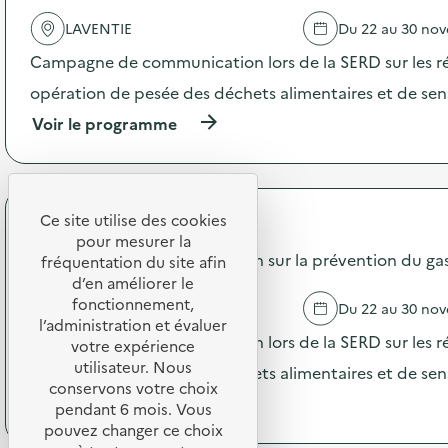
e
e
d
LAVENTIE
Du 22 au 30 no
l
e
'
Campagne de communication lors de la SERD sur les ré
c
a
o
c
opération de pesée des déchets alimentaires et de sensi
m
t
m
(
Voir le programme
i
u
à
o
n
p
n
i
r
:
c
o
S
a
p
Ce site utilise des cookies
t
API Restauration
t
o
a
pour mesurer la
i
s
Campagne de communication sur la prévention du gasp
n
fréquentation du site afin
o
d
d
d’en améliorer le
n
e
d
fonctionnement,
EPERLECQUES
Du 22 au 30 no
s
l
e
l’administration et évaluer
u
'
s
Campagne de communication lors de la SERD sur les ré
votre expérience
r
a
e
l
utilisateur. Nous
c
opération de pesée des déchets alimentaires et de sensi
n
a
t
conservons votre choix
s
(
Voir le programme
p
i
pendant 6 mois. Vous
i
à
r
o
pouvez changer ce choix
b
p
é
n