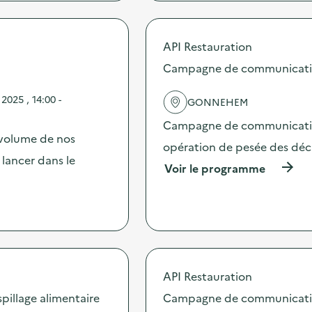
r
o
p
API Restauration
o
s
Campagne de communication 
d
e
025 , 14:00 -
GONNEHEM
l
'
Campagne de communication 
a
 volume de nos
c
opération de pesée des déche
t
 lancer dans le
(
Voir le programme
i
à
o
p
n
r
:
o
S
p
O
o
G
s
E
d
API Restauration
R
e
E
illage alimentaire
Campagne de communication 
l
S