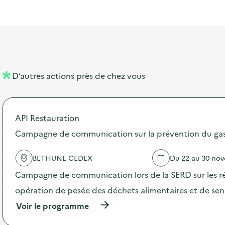
l
t
t
o
i
a
e
n
b
l
m
e
e
l
n
D’autres actions près de chez vous
l
t
é
API Restauration
d
Campagne de communication sur la prévention du gasp
e
l
BETHUNE CEDEX
Du 22 au 30 no
a
Campagne de communication lors de la SERD sur les ré
v
opération de pesée des déchets alimentaires et de sensi
o
(
Voir le programme
i
à
p