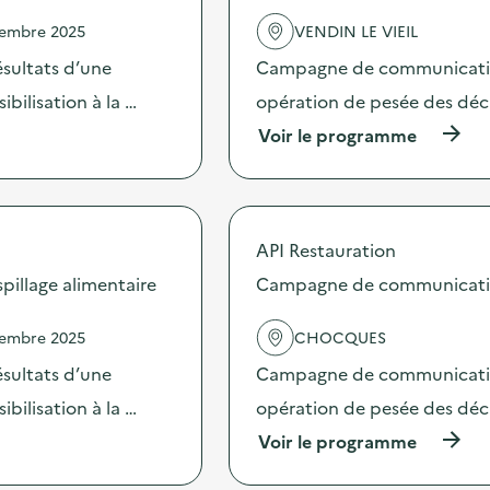
'
–
a
O
vembre 2025
VENDIN LE VIEIL
c
p
t
sultats d’une
Campagne de communication 
é
i
r
bilisation à la …
opération de pesée des déche
o
a
n
t
(
Voir le programme
:
i
à
C
o
p
a
n
r
m
d
o
p
e
p
API Restauration
a
s
o
g
e
s
illage alimentaire
Campagne de communication 
n
n
d
e
s
e
d
vembre 2025
CHOCQUES
i
l
e
b
'
sultats d’une
Campagne de communication 
c
i
a
o
l
c
bilisation à la …
opération de pesée des déche
m
i
t
m
(
Voir le programme
s
i
u
à
a
o
n
p
t
n