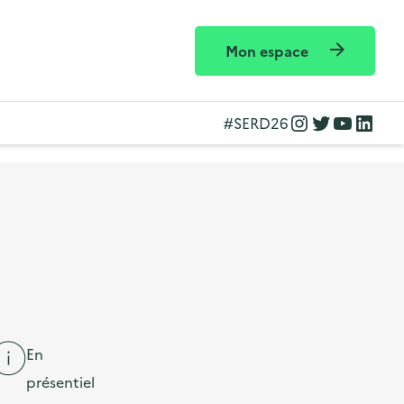
Mon espace
Instagram
Twitter
YouTube
LinkedIn
#SERD26
En
présentiel