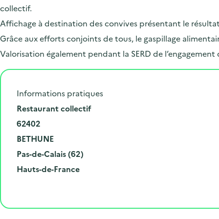
collectif.
Affichage à destination des convives présentant le résulta
Grâce aux efforts conjoints de tous, le gaspillage alimen
Valorisation également pendant la SERD de l’engagement 
Informations pratiques
N
Restaurant collectif
u
C
62402
m
o
V
BETHUNE
é
d
i
D
Pas-de-Calais (62)
r
e
l
é
R
Hauts-de-France
o
p
l
p
é
e
o
e
a
g
t
s
r
i