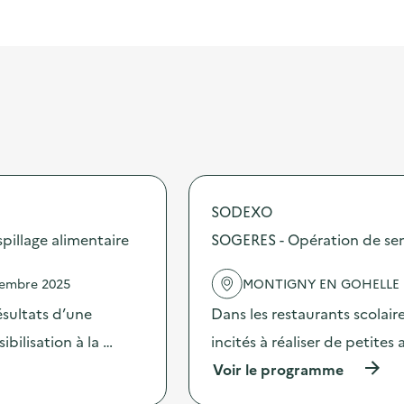
SODEXO
illage alimentaire
SOGERES - Opération de sensi
vembre 2025
MONTIGNY EN GOHELLE
sultats d’une
Dans les restaurants scolai
bilisation à la …
incités à réaliser de petites
(
Voir le programme
à
p