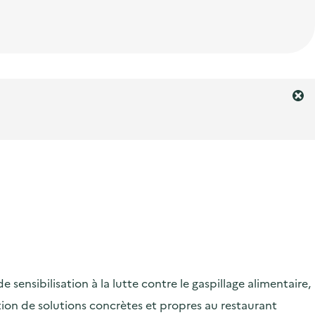
F
e
r
m
e
r
l
'
a
l
e
r
ensibilisation à la lutte contre le gaspillage alimentaire,
t
e
ication de solutions concrètes et propres au restaurant