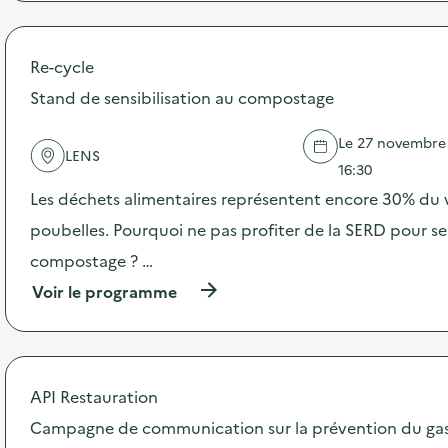
e
r
o
p
Re-cycle
o
s
Stand de sensibilisation au compostage
d
e
Le 27 novembre 2
l
LENS
'
16:30
a
Les déchets alimentaires représentent encore 30% du
c
t
poubelles. Pourquoi ne pas profiter de la SERD pour se
i
compostage ? …
o
n
(
Voir le programme
:
à
C
p
a
r
m
o
p
p
API Restauration
a
o
g
s
Campagne de communication sur la prévention du gasp
n
d