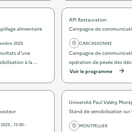
r
o
p
API Restauration
o
s
illage alimentaire
Campagne de communication 
d
e
vembre 2025
CARCASSONNE
l
'
sultats d’une
Campagne de communication 
a
c
bilisation à la …
opération de pesée des déche
t
(
Voir le programme
i
à
o
p
n
r
:
o
C
p
a
Université Paul Valéry Montp
o
m
s
posteur
Stand de sensibilisation sur
p
d
a
e
g
025 , 12:00 -
MONTPELLIER
l
n