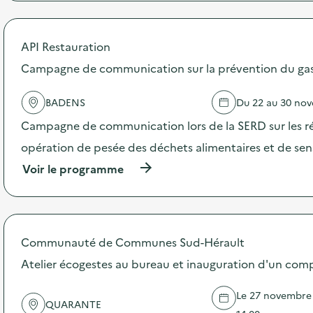
e
r
o
p
API Restauration
o
s
Campagne de communication sur la prévention du gasp
d
e
BADENS
Du 22 au 30 no
l
'
Campagne de communication lors de la SERD sur les ré
a
c
opération de pesée des déchets alimentaires et de sensi
t
(
Voir le programme
i
à
o
p
n
r
:
o
C
p
a
Communauté de Communes Sud-Hérault
o
m
s
Atelier écogestes au bureau et inauguration d'un com
p
d
a
e
g
Le 27 novembre 2
l
n
QUARANTE