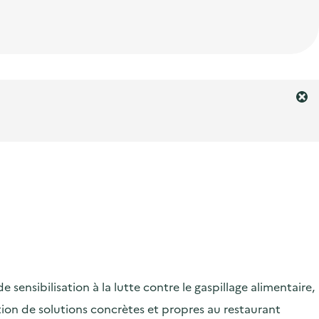
F
e
r
m
e
r
l
'
a
l
e
r
ensibilisation à la lutte contre le gaspillage alimentaire,
t
e
ication de solutions concrètes et propres au restaurant