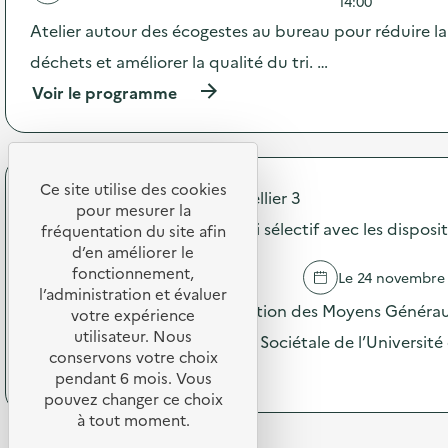
'
14:00
e
a
d
Atelier autour des écogestes au bureau pour réduire l
c
e
t
déchets et améliorer la qualité du tri. …
c
i
o
(
Voir le programme
o
m
à
n
m
p
:
u
r
C
n
o
a
i
p
Ce site utilise des cookies
m
c
Université Paul Valéry Montpellier 3
o
p
pour mesurer la
a
s
Atelier de sensibilisation au tri sélectif avec les dispos
a
fréquentation du site afin
t
d
g
d’en améliorer le
i
e
n
o
fonctionnement,
MONTPELLIER
Le 24 novembre
l
e
n
l’administration et évaluer
'
d
Événement dirigé par la Direction des Moyens Généraux
s
votre expérience
a
e
u
utilisateur. Nous
c
de la Transition Écologique et Sociétale de l’Université
c
r
t
conservons votre choix
o
l
(
Voir le programme
i
pendant 6 mois. Vous
m
a
à
o
pouvez changer ce choix
m
p
p
n
u
à tout moment.
r
r
:
n
é
o