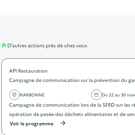
l
t
t
o
i
a
e
n
b
l
m
e
e
l
n
D’autres actions près de chez vous
l
t
é
API Restauration
d
Campagne de communication sur la prévention du gasp
e
l
NARBONNE
Du 22 au 30 no
a
Campagne de communication lors de la SERD sur les ré
v
opération de pesée des déchets alimentaires et de sensi
o
(
Voir le programme
i
à
p