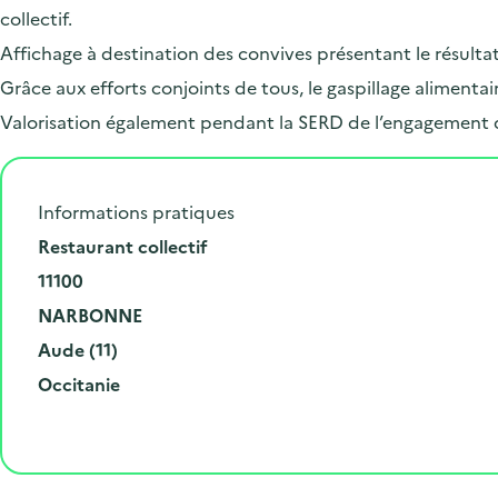
collectif.
Affichage à destination des convives présentant le résulta
Grâce aux efforts conjoints de tous, le gaspillage alimen
Valorisation également pendant la SERD de l’engagement 
Informations pratiques
N
Restaurant collectif
u
C
11100
m
o
V
NARBONNE
é
d
i
D
Aude (11)
r
e
l
é
R
Occitanie
o
p
l
p
é
e
o
e
a
g
t
s
r
i