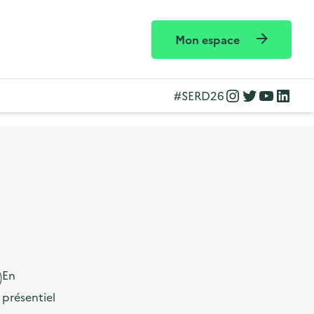
Mon espace
Instagram
Twitter
YouTube
LinkedIn
#SERD26
En
présentiel