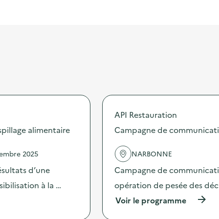
API Restauration
illage alimentaire
Campagne de communication 
vembre 2025
NARBONNE
sultats d’une
Campagne de communication 
bilisation à la …
opération de pesée des déche
(
Voir le programme
à
p