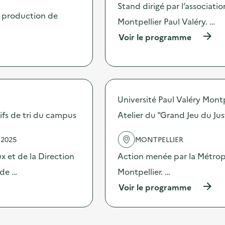
'
e
Stand dirigé par l’associati
a
d
a production de
c
Montpellier Paul Valéry. …
e
t
c
(
Voir le programme
i
o
à
o
m
p
n
m
r
:
u
o
C
n
p
a
i
o
m
c
Université Paul Valéry Montp
s
p
a
d
itifs de tri du campus
Atelier du "Grand Jeu du Jus
a
t
e
g
i
l
n
o
 2025
MONTPELLIER
'
e
n
a
d
 et de la Direction
Action menée par la Métropo
s
c
e
u
t
 de …
Montpellier. …
c
r
i
o
l
(
Voir le programme
o
m
a
à
n
m
p
p
:
u
r
r
S
n
é
o