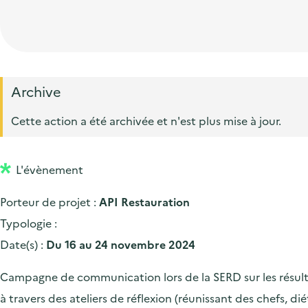
t
p
'
e
i
r
a
d
o
i
c
'
n
n
c
a
p
c
Archive
u
c
r
i
e
Cette action a été archivée et n'est plus mise à jour.
c
i
p
i
u
n
a
l
e
L'évènement
c
l
i
i
Porteur de projet :
API Restauration
l
p
Typologie :
a
Date(s) :
Du 16 au 24 novembre 2024
l
Campagne de communication lors de la SERD sur les résultat
e
à travers des ateliers de réflexion (réunissant des chefs, di