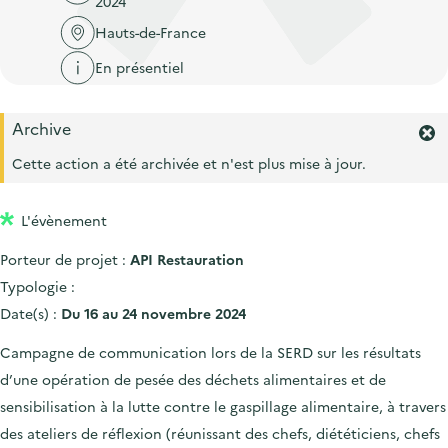
2024
'
c
n
n
a
Hauts-de-France
c
p
c
c
u
En présentiel
r
i
c
e
i
p
u
i
Archive
n
a
e
F
l
c
l
e
Cette action a été archivée et n'est plus mise à jour.
i
r
i
l
m
p
L'évènement
e
a
r
Porteur de projet :
API Restauration
l
l
'
Typologie :
e
a
Date(s) :
Du 16 au 24 novembre 2024
l
e
Campagne de communication lors de la SERD sur les résultats
r
d’une opération de pesée des déchets alimentaires et de
t
e
sensibilisation à la lutte contre le gaspillage alimentaire, à travers
.
des ateliers de réflexion (réunissant des chefs, diététiciens, chefs