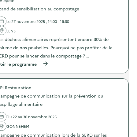
e-cycle
p
a
o
g
tand de sensibilisation au compostage
s
n
d
e
e
d
Le 27 novembre 2025 , 14:00 - 16:30
l
e
'
LENS
c
a
o
es déchets alimentaires représentent encore 30% du
c
m
t
m
olume de nos poubelles. Pourquoi ne pas profiter de la
i
u
o
n
ERD pour se lancer dans le compostage ? …
n
i
(
oir le programme
:
c
à
S
a
p
O
t
r
G
i
o
E
o
PI Restauration
p
R
n
o
E
s
ampagne de communication sur la prévention du
s
S
u
d
–
aspillage alimentaire
r
e
O
l
l
p
a
Du 22 au 30 novembre 2025
'
é
p
a
r
r
GONNEHEM
c
a
é
t
t
v
ampagne de communication lors de la SERD sur les