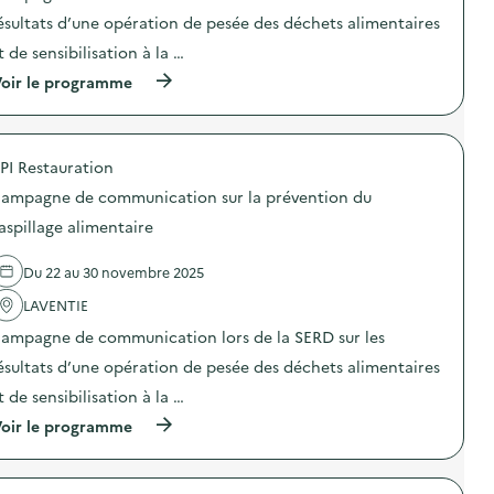
i
i
e
o
o
ésultats d’une opération de pesée des déchets alimentaires
n
n
n
t
t de sensibilisation à la …
:
d
i
S
e
o
(
oir le programme
t
s
n
à
a
e
d
p
n
n
u
r
d
s
g
o
d
i
a
PI Restauration
p
e
b
s
o
s
ampagne de communication sur la prévention du
i
p
s
e
l
i
d
aspillage alimentaire
n
i
l
e
s
s
l
l
i
a
a
Du 22 au 30 novembre 2025
'
b
t
g
a
i
i
e
LAVENTIE
c
l
o
a
t
i
ampagne de communication lors de la SERD sur les
n
l
i
s
«
i
o
ésultats d’une opération de pesée des déchets alimentaires
a
M
m
n
t
i
e
t de sensibilisation à la …
:
i
s
n
C
o
(
oir le programme
s
t
a
n
à
i
a
m
a
p
o
i
p
u
r
n
r
a