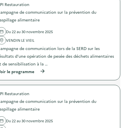
c
o
a
e
g
PI Restauration
o
p
n
)
n
m
o
t
e
ampagne de communication sur la prévention du
p
s
i
d
o
d
-
aspillage alimentaire
e
s
e
g
c
t
l
a
o
Du 22 au 30 novembre 2025
a
'
s
m
g
a
p
m
VENDIN LE VIEIL
e
c
i
u
)
t
»
n
ampagne de communication lors de la SERD sur les
i
)
i
o
ésultats d’une opération de pesée des déchets alimentaires
c
n
a
t de sensibilisation à la …
:
t
C
i
(
oir le programme
a
o
à
m
n
p
p
s
r
a
u
o
g
PI Restauration
r
p
n
l
o
e
ampagne de communication sur la prévention du
a
s
d
p
d
aspillage alimentaire
e
r
e
c
é
l
o
Du 22 au 30 novembre 2025
v
'
m
e
a