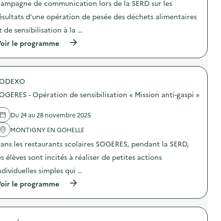
ampagne de communication lors de la SERD sur les
i
ésultats d’une opération de pesée des déchets alimentaires
e
t de sensibilisation à la …
(
oir le programme
à
p
r
o
SODEXO
p
o
OGERES - Opération de sensibilisation « Mission anti-gaspi »
s
d
e
Du 24 au 28 novembre 2025
l
'
MONTIGNY EN GOHELLE
a
ans les restaurants scolaires SOGERES, pendant la SERD,
c
t
es élèves sont incités à réaliser de petites actions
i
o
ndividuelles simples qui …
n
(
oir le programme
:
à
C
p
a
r
m
o
p