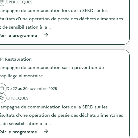
m
EPERLECQUES
n
c
u
t
t
n
ampagne de communication lors de la SERD sur les
i
i
i
o
o
ésultats d’une opération de pesée des déchets alimentaires
c
n
n
a
t de sensibilisation à la …
d
:
t
u
C
i
(
oir le programme
g
a
o
à
a
m
n
p
s
p
s
r
p
a
u
o
i
g
PI Restauration
r
p
l
n
l
o
l
e
ampagne de communication sur la prévention du
a
s
a
d
p
d
aspillage alimentaire
g
e
r
e
e
c
é
l
a
o
Du 22 au 30 novembre 2025
v
'
l
m
e
a
i
m
CHOCQUES
n
c
m
u
t
t
e
n
ampagne de communication lors de la SERD sur les
i
i
n
i
o
o
ésultats d’une opération de pesée des déchets alimentaires
t
c
n
n
a
a
t de sensibilisation à la …
d
:
i
t
u
C
r
i
(
oir le programme
g
a
e
o
à