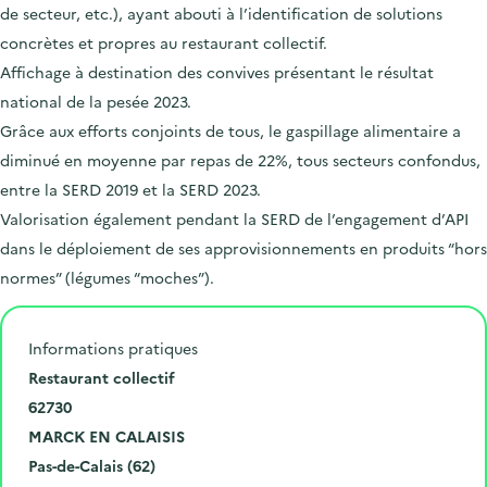
de secteur, etc.), ayant abouti à l’identification de solutions
concrètes et propres au restaurant collectif.
Affichage à destination des convives présentant le résultat
national de la pesée 2023.
Grâce aux efforts conjoints de tous, le gaspillage alimentaire a
diminué en moyenne par repas de 22%, tous secteurs confondus,
entre la SERD 2019 et la SERD 2023.
Valorisation également pendant la SERD de l’engagement d’API
dans le déploiement de ses approvisionnements en produits “hors
normes” (légumes “moches”).
Informations pratiques
N
Restaurant collectif
u
C
62730
m
o
V
MARCK EN CALAISIS
é
d
i
D
Pas-de-Calais (62)