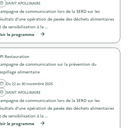
o
v
SAINT APOLLINAIRE
c
m
e
t
m
ampagne de communication lors de la SERD sur les
n
i
u
t
o
n
ésultats d’une opération de pesée des déchets alimentaires
i
n
i
o
t de sensibilisation à la …
:
c
n
S
a
(
oir le programme
d
O
t
à
u
D
i
p
g
E
o
r
a
X
n
o
s
O
s
PI Restauration
p
p
–
u
o
i
O
ampagne de communication sur la prévention du
r
s
l
p
l
d
l
aspillage alimentaire
é
a
e
a
r
p
l
g
a
r
Du 22 au 30 novembre 2025
'
e
t
é
a
a
i
v
SAINT APOLLINAIRE
c
l
o
e
t
i
n
ampagne de communication lors de la SERD sur les
n
i
m
d
t
o
e
ésultats d’une opération de pesée des déchets alimentaires
e
i
n
n
s
o
t de sensibilisation à la …
:
t
e
n
C
a
n
(
oir le programme
d
a
i
s
à