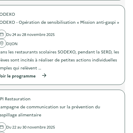
p
p
r
a
o
g
SODEXO
p
n
o
e
ODEXO - Opération de sensibilisation « Mission anti-gaspi »
s
d
d
e
e
Du 24 au 28 novembre 2025
c
l
o
'
DIJON
m
a
m
ans les restaurants scolaires SODEXO, pendant la SERD, les
c
u
t
n
lèves sont incités à réaliser de petites actions individuelles
i
i
o
imples qui relèvent …
c
n
a
(
oir le programme
:
t
à
C
i
p
a
o
r
m
n
o
p
s
PI Restauration
p
a
u
o
g
ampagne de communication sur la prévention du
r
s
n
l
d
e
aspillage alimentaire
a
e
d
p
l
e
r
Du 22 au 30 novembre 2025
'
c
é
a