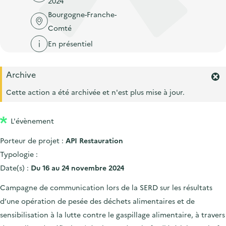
2024
'
c
n
n
Bourgogne-Franche-
a
c
p
c
Comté
c
u
r
i
c
En présentiel
e
i
p
u
i
n
a
e
l
Archive
c
l
F
i
e
Cette action a été archivée et n'est plus mise à jour.
i
l
r
p
m
L'évènement
a
e
r
l
Porteur de projet :
API Restauration
l
e
'
Typologie :
a
Date(s) :
Du 16 au 24 novembre 2024
l
e
Campagne de communication lors de la SERD sur les résultats
r
d’une opération de pesée des déchets alimentaires et de
t
e
sensibilisation à la lutte contre le gaspillage alimentaire, à travers
.