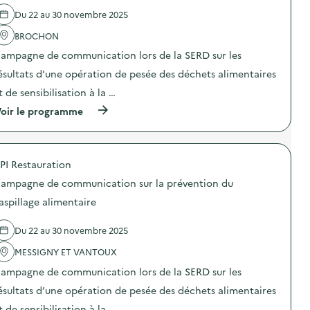
é
l
i
o
Du 22 au 30 novembre 2025
v
'
»
m
e
a
)
m
BROCHON
n
c
u
t
t
n
ampagne de communication lors de la SERD sur les
i
i
i
o
o
ésultats d’une opération de pesée des déchets alimentaires
c
n
n
a
t de sensibilisation à la …
d
:
t
u
C
i
(
oir le programme
g
a
o
à
a
m
n
p
s
p
s
r
p
a
u
o
i
g
PI Restauration
r
p
l
n
l
o
l
e
ampagne de communication sur la prévention du
a
s
a
d
p
d
aspillage alimentaire
g
e
r
e
e
c
é
l
a
o
Du 22 au 30 novembre 2025
v
'
l
m
e
a
i
m
MESSIGNY ET VANTOUX
n
c
m
u
t
t
e
n
ampagne de communication lors de la SERD sur les
i
i
n
i
o
o
ésultats d’une opération de pesée des déchets alimentaires
t
c
n
n
a
a
t de sensibilisation à la …
d
: