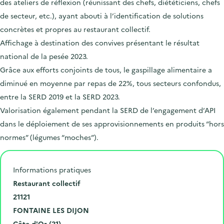
des ateliers de réflexion (réunissant des chefs, diététiciens, chefs
de secteur, etc.), ayant abouti à l’identification de solutions
concrètes et propres au restaurant collectif.
Affichage à destination des convives présentant le résultat
national de la pesée 2023.
Grâce aux efforts conjoints de tous, le gaspillage alimentaire a
diminué en moyenne par repas de 22%, tous secteurs confondus,
entre la SERD 2019 et la SERD 2023.
Valorisation également pendant la SERD de l’engagement d’API
dans le déploiement de ses approvisionnements en produits “hors
normes” (légumes “moches”).
Informations pratiques
N
Restaurant collectif
u
C
21121
m
o
V
FONTAINE LES DIJON
é
d
i
D
Côte-d'Or (21)