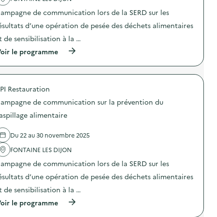
o
ampagne de communication lors de la SERD sur les
i
ésultats d’une opération de pesée des déchets alimentaires
e
t de sensibilisation à la …
(
oir le programme
à
p
r
o
PI Restauration
p
o
ampagne de communication sur la prévention du
s
d
aspillage alimentaire
e
l
Du 22 au 30 novembre 2025
'
a
FONTAINE LES DIJON
c
t
ampagne de communication lors de la SERD sur les
i
o
ésultats d’une opération de pesée des déchets alimentaires
n
t de sensibilisation à la …
:
C
(
oir le programme
a
à
m