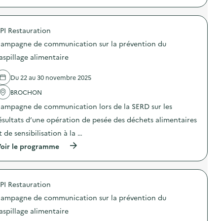
a
m
r
n
p
n
p
e
s
r
t
a
)
u
o
i
g
PI Restauration
r
p
-
n
l
o
g
e
ampagne de communication sur la prévention du
a
s
a
d
p
d
aspillage alimentaire
s
e
r
e
p
c
é
l
i
o
Du 22 au 30 novembre 2025
v
'
»
m
e
a
)
m
BROCHON
n
c
u
t
t
n
ampagne de communication lors de la SERD sur les
i
i
i
o
o
ésultats d’une opération de pesée des déchets alimentaires
c
n
n
a
t de sensibilisation à la …
d
:
t
u
C
i
(
oir le programme
g
a
o
à
a
m
n
p
s
p
s
r
p
a
u
o
i
g
PI Restauration
r
p
l
n
l
o
l
e
ampagne de communication sur la prévention du
a
s
a
d
p
d
aspillage alimentaire
g
e
r
e
e
c