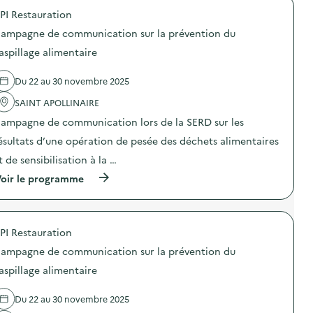
o
p
PI Restauration
p
a
o
g
ampagne de communication sur la prévention du
s
n
d
e
aspillage alimentaire
e
d
l
e
Du 22 au 30 novembre 2025
'
c
a
o
SAINT APOLLINAIRE
c
m
t
m
ampagne de communication lors de la SERD sur les
i
u
o
n
ésultats d’une opération de pesée des déchets alimentaires
n
i
t de sensibilisation à la …
:
c
S
a
(
oir le programme
O
t
à
D
i
p
E
o
r
X
n
o
O
s
PI Restauration
p
–
u
o
O
ampagne de communication sur la prévention du
r
s
p
l
d
aspillage alimentaire
é
a
e
r
p
l
a
r
Du 22 au 30 novembre 2025
'
t
é
a