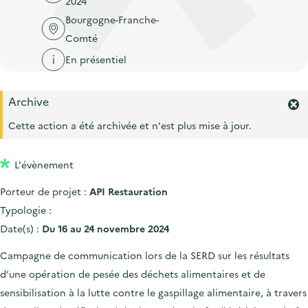
2024
'
c
n
n
Bourgogne-Franche-
a
c
p
c
Comté
c
u
r
i
c
En présentiel
e
i
p
u
i
n
a
e
l
Archive
c
l
F
i
e
Cette action a été archivée et n'est plus mise à jour.
i
l
r
p
m
L'évènement
a
e
r
l
Porteur de projet :
API Restauration
l
e
'
Typologie :
a
Date(s) :
Du 16 au 24 novembre 2024
l
e
Campagne de communication lors de la SERD sur les résultats
r
d’une opération de pesée des déchets alimentaires et de
t
e
sensibilisation à la lutte contre le gaspillage alimentaire, à travers
.