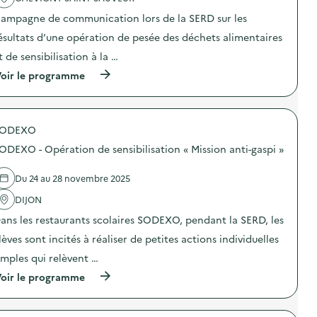
o
ampagne de communication lors de la SERD sur les
i
ésultats d’une opération de pesée des déchets alimentaires
e
t de sensibilisation à la …
(
oir le programme
à
p
r
o
SODEXO
p
o
ODEXO - Opération de sensibilisation « Mission anti-gaspi »
s
d
e
Du 24 au 28 novembre 2025
l
'
DIJON
a
ans les restaurants scolaires SODEXO, pendant la SERD, les
c
t
lèves sont incités à réaliser de petites actions individuelles
i
o
imples qui relèvent …
n
(
oir le programme
:
à
C
p
a
r
m