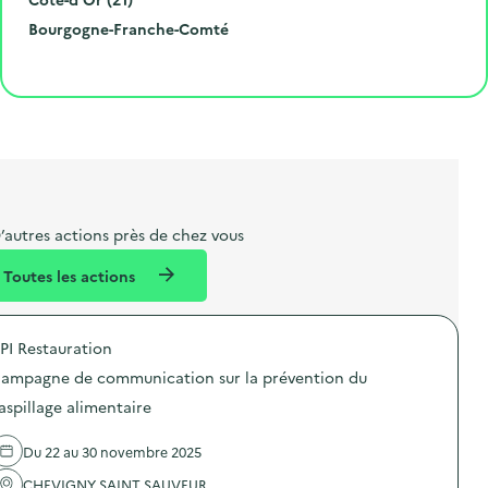
r
e
l
é
R
Bourgogne-Franche-Comté
o
p
l
p
é
Cliquer pour afficher la carte
e
o
e
a
g
t
s
r
i
l
t
t
o
i
a
e
n
b
l
m
e
e
’autres actions près de chez vous
l
n
Toutes les actions
l
t
é
PI Restauration
d
ampagne de communication sur la prévention du
e
aspillage alimentaire
l
a
Du 22 au 30 novembre 2025
v
CHEVIGNY SAINT SAUVEUR