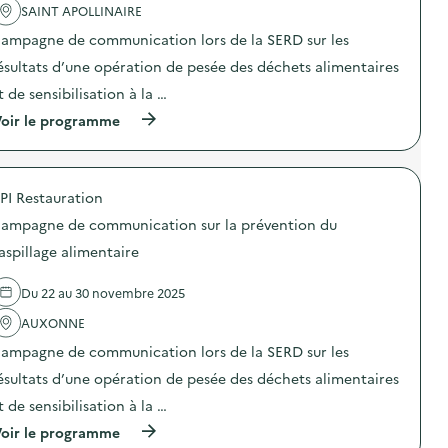
i
v
SAINT APOLLINAIRE
c
o
e
t
n
ampagne de communication lors de la SERD sur les
n
i
d
t
o
ésultats d’une opération de pesée des déchets alimentaires
e
i
n
s
o
t de sensibilisation à la …
:
e
n
C
n
(
oir le programme
d
a
s
à
u
m
i
p
g
p
b
r
a
a
i
o
s
g
PI Restauration
l
p
p
n
i
o
i
e
ampagne de communication sur la prévention du
s
s
l
d
a
d
l
aspillage alimentaire
e
t
e
a
c
i
l
g
o
Du 22 au 30 novembre 2025
o
'
e
m
n
a
a
m
AUXONNE
«
c
l
u
M
t
i
n
ampagne de communication lors de la SERD sur les
i
i
m
i
s
o
e
ésultats d’une opération de pesée des déchets alimentaires
c
s
n
n
a
t de sensibilisation à la …
i
:
t
t
o
C
a
i
(
oir le programme
n
a
i
o
à