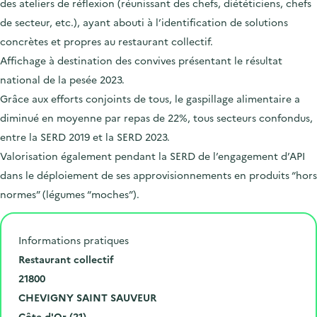
des ateliers de réflexion (réunissant des chefs, diététiciens, chefs
de secteur, etc.), ayant abouti à l’identification de solutions
concrètes et propres au restaurant collectif.
Affichage à destination des convives présentant le résultat
national de la pesée 2023.
Grâce aux efforts conjoints de tous, le gaspillage alimentaire a
diminué en moyenne par repas de 22%, tous secteurs confondus,
entre la SERD 2019 et la SERD 2023.
Valorisation également pendant la SERD de l’engagement d’API
dans le déploiement de ses approvisionnements en produits “hors
normes” (légumes “moches”).
Informations pratiques
N
Restaurant collectif
u
C
21800
m
o
V
CHEVIGNY SAINT SAUVEUR
é
d
i
D
Côte-d'Or (21)