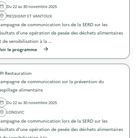
é
l
a
o
Du 22 au 30 novembre 2025
v
'
l
m
e
a
i
m
MESSIGNY ET VANTOUX
n
c
m
u
t
t
e
n
ampagne de communication lors de la SERD sur les
i
i
n
i
o
o
ésultats d’une opération de pesée des déchets alimentaires
t
c
n
n
a
a
t de sensibilisation à la …
d
:
i
t
u
C
r
i
(
oir le programme
g
a
e
o
à
a
m
)
n
p
s
p
s
r
p
a
u
o
i
g
PI Restauration
r
p
l
n
l
o
l
e
ampagne de communication sur la prévention du
a
s
a
d
p
d
aspillage alimentaire
g
e
r
e
e
c
é
l
a
o
Du 22 au 30 novembre 2025
v
'
l
m
e
a
i
m
LONGVIC
n
c
m
u
t
t
e
n
ampagne de communication lors de la SERD sur les
i
i
n
i
o
o
ésultats d’une opération de pesée des déchets alimentaires
t
c
n
n
a
a
t de sensibilisation à la …
d
: