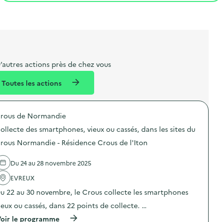
t
s
r
i
l
t
t
o
i
a
e
n
b
l
m
e
e
’autres actions près de chez vous
l
n
Toutes les actions
l
t
é
rous de Normandie
d
ollecte des smartphones, vieux ou cassés, dans les sites du
e
rous Normandie - Résidence Crous de l'Iton
l
a
Du 24 au 28 novembre 2025
v
EVREUX
o
u 22 au 30 novembre, le Crous collecte les smartphones
i
ieux ou cassés, dans 22 points de collecte. …
e
(
oir le programme