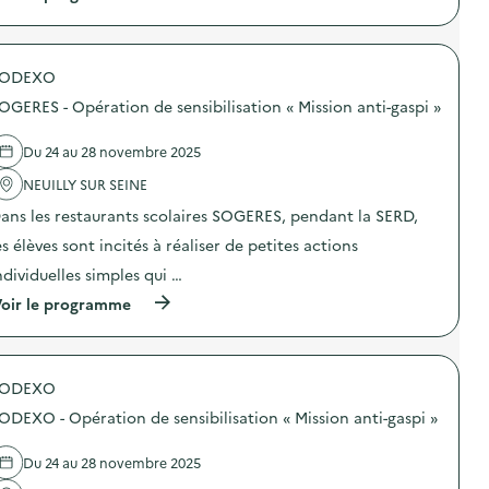
à
p
r
o
SODEXO
p
o
OGERES - Opération de sensibilisation « Mission anti-gaspi »
s
d
e
Du 24 au 28 novembre 2025
l
'
NEUILLY SUR SEINE
a
ans les restaurants scolaires SOGERES, pendant la SERD,
c
t
es élèves sont incités à réaliser de petites actions
i
o
ndividuelles simples qui …
n
(
oir le programme
:
à
C
p
o
r
l
o
l
SODEXO
p
e
o
c
ODEXO - Opération de sensibilisation « Mission anti-gaspi »
s
t
d
e
e
d
Du 24 au 28 novembre 2025
l
e