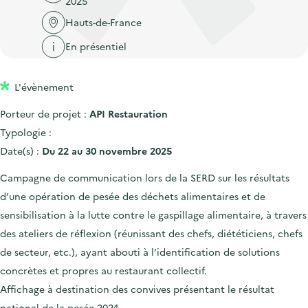
2025
'
c
n
n
a
Hauts-de-France
c
p
c
c
u
En présentiel
r
i
c
e
i
p
u
i
L'évènement
n
a
e
l
c
l
i
Porteur de projet :
API Restauration
i
l
Typologie :
p
Date(s) :
Du 22 au 30 novembre 2025
a
Campagne de communication lors de la SERD sur les résultats
l
d’une opération de pesée des déchets alimentaires et de
e
sensibilisation à la lutte contre le gaspillage alimentaire, à travers
des ateliers de réflexion (réunissant des chefs, diététiciens, chefs
de secteur, etc.), ayant abouti à l’identification de solutions
concrètes et propres au restaurant collectif.
Affichage à destination des convives présentant le résultat
national de la pesée 2024.