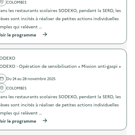
'
COLOMBES
s
a
s
ans les restaurants scolaires SODEXO, pendant la SERD, les
c
m
t
a
lèves sont incités à réaliser de petites actions individuelles
i
r
o
t
imples qui relèvent …
n
p
(
oir le programme
:
h
à
S
o
p
O
n
r
G
e
o
E
s
SODEXO
p
R
,
o
E
v
ODEXO - Opération de sensibilisation « Mission anti-gaspi »
s
S
i
d
–
e
e
O
Du 24 au 28 novembre 2025
u
l
p
x
'
COLOMBES
é
o
a
r
u
ans les restaurants scolaires SODEXO, pendant la SERD, les
c
a
c
t
t
a
lèves sont incités à réaliser de petites actions individuelles
i
i
s
o
o
imples qui relèvent …
s
n
n
é
(
oir le programme
:
d
s
à
S
e
,
p
O
s
d
r