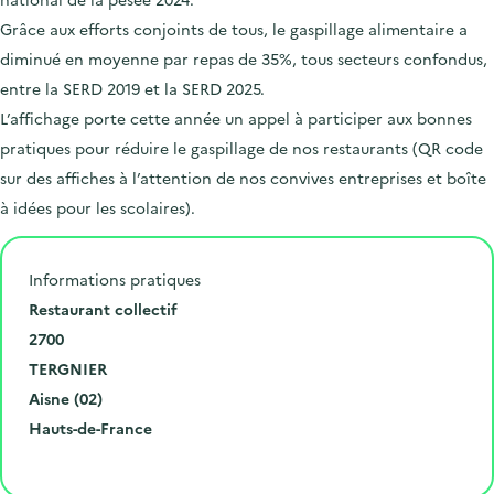
Grâce aux efforts conjoints de tous, le gaspillage alimentaire a
diminué en moyenne par repas de 35%, tous secteurs confondus,
entre la SERD 2019 et la SERD 2025.
L’affichage porte cette année un appel à participer aux bonnes
pratiques pour réduire le gaspillage de nos restaurants (QR code
sur des affiches à l’attention de nos convives entreprises et boîte
à idées pour les scolaires).
Informations pratiques
N
Restaurant collectif
u
C
2700
m
o
V
TERGNIER
é
d
i
D
Aisne (02)
r
e
l
é
R
Hauts-de-France
o
p
l
p
é
Cliquer pour afficher la carte
e
o
e
a
g