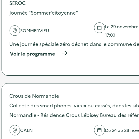
SEROC
o
s
Journée "Sommer'citoyenne"
d
e
Le 29 novembre 2
l
SOMMERVIEU
'
17:00
a
Une journée spéciale zéro déchet dans le commune d
c
t
(
Voir le programme
i
à
o
p
n
r
:
o
D
p
é
o
f
s
Crous de Normandie
i
d
Collecte des smartphones, vieux ou cassés, dans les si
A
e
s
l
Normandie - Résidence Crous Lébisey Bureau des référ
s
'
i
a
e
c
CAEN
Du 24 au 28 no
t
t