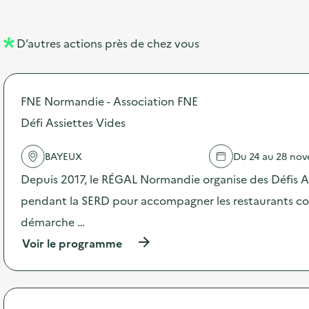
e
e
l
n
D’autres actions près de chez vous
l
t
é
FNE Normandie - Association FNE
d
Défi Assiettes Vides
e
l
BAYEUX
Du 24 au 28 no
a
Depuis 2017, le RÉGAL Normandie organise des Défis A
v
pendant la SERD pour accompagner les restaurants coll
o
démarche …
i
(
Voir le programme
e
à
p
r
o
p