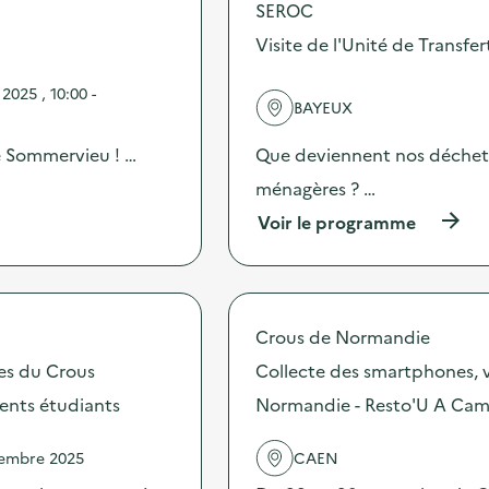
s
SEROC
d
Visite de l'Unité de Transf
e
l
'
025 , 10:00 -
BAYEUX
a
c
t
e Sommervieu ! …
Que deviennent nos déchets 
i
ménagères ? …
o
n
(
Voir le programme
:
à
C
p
a
r
m
o
p
p
Crous de Normandie
a
o
g
s
tes du Crous
Collecte des smartphones, v
n
d
e
ents étudiants
Normandie - Resto'U A Cam
e
d
l
e
'
vembre 2025
CAEN
c
a
o