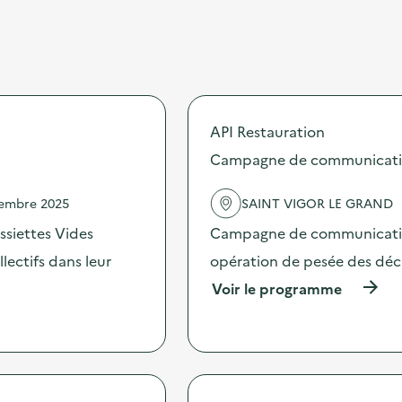
API Restauration
Campagne de communication 
vembre 2025
SAINT VIGOR LE GRAND
ssiettes Vides
Campagne de communication 
ectifs dans leur
opération de pesée des déche
(
Voir le programme
à
p
r
o
p
o