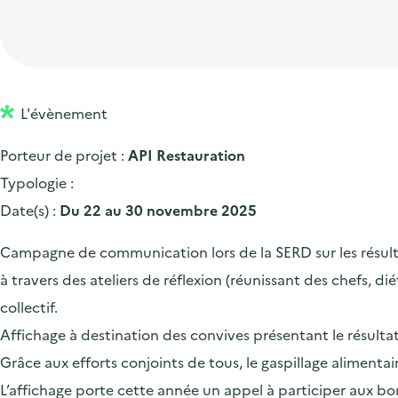
t
p
'
e
i
r
a
d
o
i
c
'
n
n
c
a
p
c
L'évènement
u
c
r
i
e
Porteur de projet :
API Restauration
c
i
p
i
Typologie :
u
n
a
l
Date(s) :
Du 22 au 30 novembre 2025
e
c
l
i
i
Campagne de communication lors de la SERD sur les résultat
l
p
à travers des ateliers de réflexion (réunissant des chefs, di
a
collectif.
l
Affichage à destination des convives présentant le résulta
e
Grâce aux efforts conjoints de tous, le gaspillage alimen
L’affichage porte cette année un appel à participer aux bon