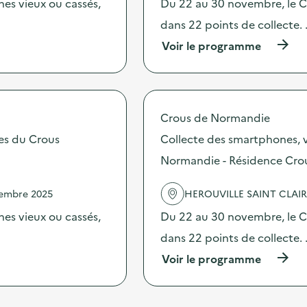
c
es vieux ou cassés,
Du 22 au 30 novembre, le Cr
m
t
m
dans 22 points de collecte.
i
u
o
(
Voir le programme
n
n
à
i
:
p
c
V
r
a
i
o
t
s
p
i
Crous de Normandie
i
o
o
t
s
tes du Crous
Collecte des smartphones, v
n
e
d
s
d
Normandie - Résidence Crou
e
u
e
l
r
l
'
l
vembre 2025
HEROUVILLE SAINT CLAI
’
a
a
U
c
es vieux ou cassés,
Du 22 au 30 novembre, le Cr
p
n
t
r
i
dans 22 points de collecte.
i
é
t
o
v
(
Voir le programme
é
n
e
à
d
:
n
p
e
C
t
r
T
o