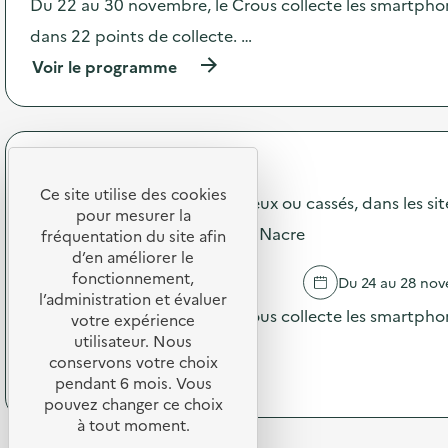
Du 22 au 30 novembre, le Crous collecte les smartphon
t
i
e
o
dans 22 points de collecte. …
s
n
V
:
(
Voir le programme
i
J
à
d
o
p
e
u
r
s
r
o
)
n
p
Crous de Normandie
é
o
Ce site utilise des cookies
e
s
Collecte des smartphones, vieux ou cassés, dans les si
pour mesurer la
“
d
Normandie - Resto'U Côte de Nacre
S
e
fréquentation du site afin
o
l
d’en améliorer le
m
'
fonctionnement,
CAEN
Du 24 au 28 no
m
a
l’administration et évaluer
e
c
Du 22 au 30 novembre, le Crous collecte les smartphon
votre expérience
r
t
utilisateur. Nous
dans 22 points de collecte. …
’
i
conservons votre choix
c
o
(
Voir le programme
pendant 6 mois. Vous
i
n
à
pouvez changer ce choix
t
:
p
à tout moment.
o
C
r
y
o