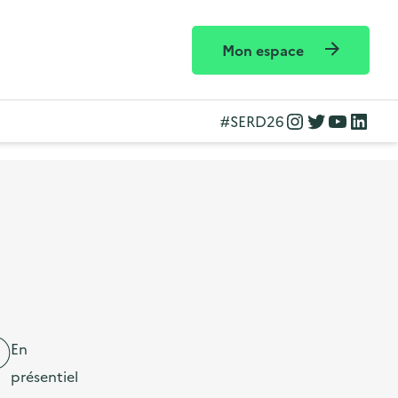
Mon espace
Instagram
Twitter
YouTube
LinkedIn
#SERD26
En
présentiel