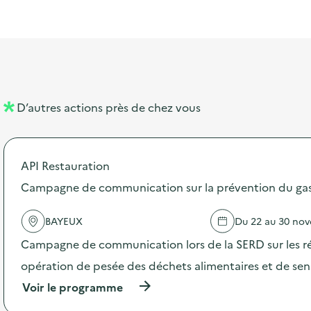
l
t
t
o
è
i
a
e
n
n
b
l
m
e
e
e
m
l
n
e
D’autres actions près de chez vous
l
t
n
é
t
API Restauration
d
Campagne de communication sur la prévention du gasp
e
l
BAYEUX
Du 22 au 30 no
a
Campagne de communication lors de la SERD sur les ré
v
opération de pesée des déchets alimentaires et de sensi
o
(
Voir le programme
i
à