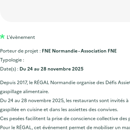
t
p
'
e
i
r
a
d
o
i
c
'
n
n
c
a
p
c
L'évènement
u
c
r
i
e
Porteur de projet :
FNE Normandie - Association FNE
c
i
p
i
Typologie :
u
n
a
l
Date(s) :
Du 24 au 28 novembre 2025
e
c
l
i
i
Depuis 2017, le RÉGAL Normandie organise des Défis Assiet
l
p
gaspillage alimentaire.
a
Du 24 au 28 novembre 2025, les restaurants sont invités à m
l
gaspillée en cuisine et dans les assiettes des convives.
e
Ces pesées facilitent la prise de conscience collective des 
Pour le RÉGAL, cet événement permet de mobiliser un maxim