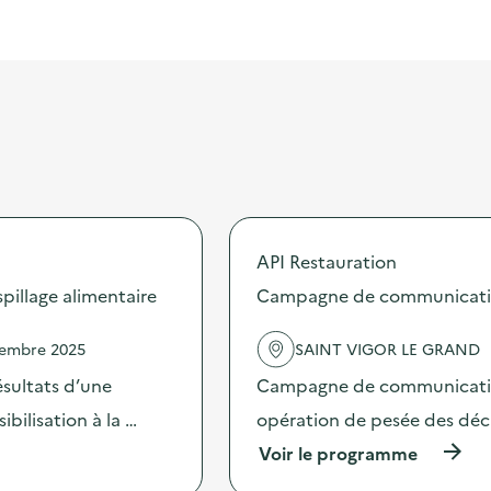
API Restauration
illage alimentaire
Campagne de communication 
vembre 2025
SAINT VIGOR LE GRAND
sultats d’une
Campagne de communication 
bilisation à la …
opération de pesée des déche
(
Voir le programme
à