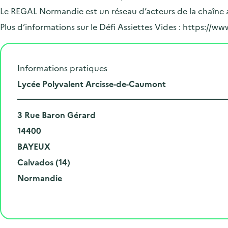
Le REGAL Normandie est un réseau d’acteurs de la chaîne a
Plus d’informations sur le Défi Assiettes Vides : https://ww
Informations pratiques
L
Lycée Polyvalent Arcisse-de-Caumont
i
N
e
3 Rue Baron Gérard
u
C
u
14400
m
o
V
d
BAYEUX
é
d
i
D
e
Calvados (14)
r
e
l
é
R
l
Normandie
o
p
l
p
é
'
e
o
e
a
g
é
t
s
r
i
v