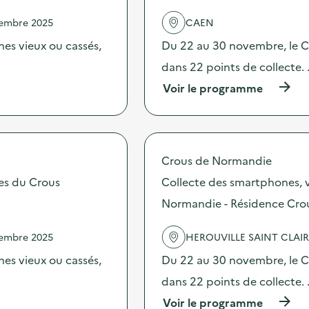
l
e
'
d
vembre 2025
CAEN
a
e
c
es vieux ou cassés,
Du 22 au 30 novembre, le Cr
c
t
o
dans 22 points de collecte.
i
m
o
m
(
Voir le programme
n
u
à
:
n
p
V
i
r
i
c
o
s
a
p
Crous de Normandie
i
t
o
t
i
s
tes du Crous
Collecte des smartphones, v
e
o
d
d
Normandie - Résidence Crou
n
e
e
s
l
l
u
'
vembre 2025
HEROUVILLE SAINT CLAI
’
r
a
U
l
c
es vieux ou cassés,
Du 22 au 30 novembre, le Cr
n
a
t
i
dans 22 points de collecte.
p
i
t
r
o
(
Voir le programme
é
é