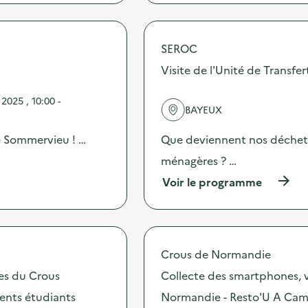
p
r
o
p
SEROC
o
s
Visite de l'Unité de Transf
d
e
025 , 10:00 -
l
BAYEUX
'
a
e Sommervieu ! …
Que deviennent nos déchets 
c
t
ménagères ? …
i
(
Voir le programme
o
à
n
p
:
r
C
o
a
p
m
Crous de Normandie
o
p
s
tes du Crous
Collecte des smartphones, v
a
d
g
ents étudiants
Normandie - Resto'U A Cam
e
n