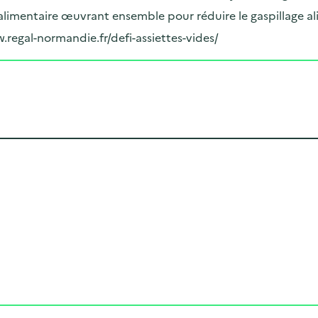
limentaire œuvrant ensemble pour réduire le gaspillage al
w.regal-normandie.fr/defi-assiettes-vides/
Cliquer pour afficher la carte