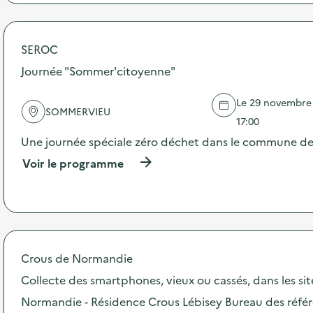
p
e
r
o
p
SEROC
o
s
Journée "Sommer'citoyenne"
d
e
Le 29 novembre 2
l
SOMMERVIEU
'
17:00
a
Une journée spéciale zéro déchet dans le commune d
c
t
(
Voir le programme
i
à
o
p
n
r
:
o
C
p
a
o
m
s
Crous de Normandie
p
d
Collecte des smartphones, vieux ou cassés, dans les si
a
e
g
l
Normandie - Résidence Crous Lébisey Bureau des référ
n
'