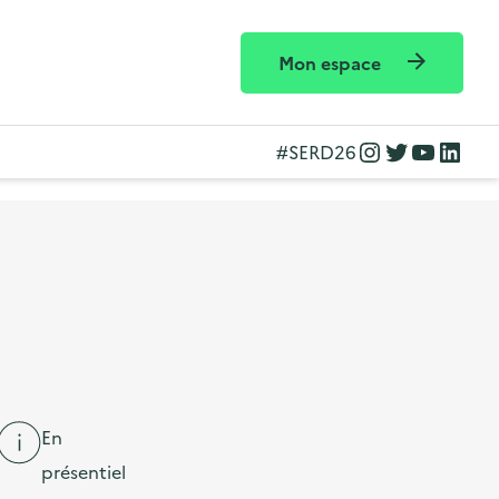
Mon espace
Instagram
Twitter
YouTube
LinkedIn
#SERD26
En
présentiel