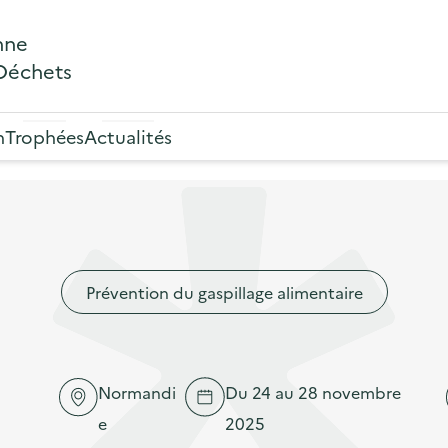
nne
 Déchets
n
Trophées
Actualités
Prévention du gaspillage alimentaire
Normandi
Du 24 au 28 novembre
e
2025