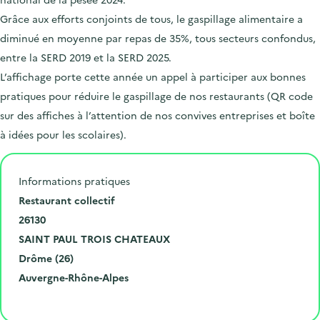
Grâce aux efforts conjoints de tous, le gaspillage alimentaire a
diminué en moyenne par repas de 35%, tous secteurs confondus,
entre la SERD 2019 et la SERD 2025.
L’affichage porte cette année un appel à participer aux bonnes
pratiques pour réduire le gaspillage de nos restaurants (QR code
sur des affiches à l’attention de nos convives entreprises et boîte
à idées pour les scolaires).
Informations pratiques
N
Restaurant collectif
u
C
26130
m
o
V
SAINT PAUL TROIS CHATEAUX
é
d
i
D
Drôme (26)
r
e
l
é
R
Auvergne-Rhône-Alpes
o
p
l
p
é
Cliquer pour afficher la carte
e
o
e
a
g