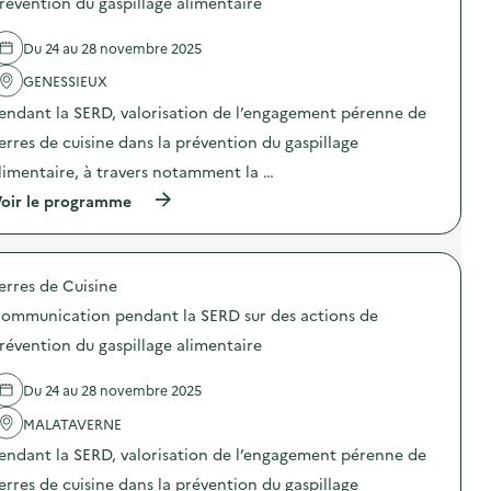
)
révention du gaspillage alimentaire
l
t
t
e
i
i
i
l
m
o
Du 24 au 28 novembre 2025
o
'
e
n
n
a
n
p
GENESSIEUX
«
c
t
e
M
t
a
n
endant la SERD, valorisation de l’engagement pérenne de
i
i
i
d
s
o
erres de cuisine dans la prévention du gaspillage
r
a
s
n
e
n
limentaire, à travers notamment la …
i
:
)
t
o
C
l
(
oir le programme
n
o
a
à
a
m
S
p
n
m
E
r
t
u
R
o
i
n
erres de Cuisine
D
p
-
i
s
o
g
c
ommunication pendant la SERD sur des actions de
u
s
a
a
r
d
révention du gaspillage alimentaire
s
t
d
e
p
i
e
l
i
o
Du 24 au 28 novembre 2025
s
'
»
n
a
a
)
p
MALATAVERNE
c
c
e
t
t
n
endant la SERD, valorisation de l’engagement pérenne de
i
i
d
o
o
erres de cuisine dans la prévention du gaspillage
a