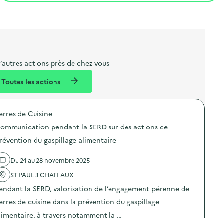
t
s
r
i
l
t
t
o
i
a
e
n
b
l
m
e
e
’autres actions près de chez vous
l
n
Toutes les actions
l
t
é
erres de Cuisine
d
ommunication pendant la SERD sur des actions de
e
révention du gaspillage alimentaire
l
a
Du 24 au 28 novembre 2025
v
ST PAUL 3 CHATEAUX
o
endant la SERD, valorisation de l’engagement pérenne de
i
erres de cuisine dans la prévention du gaspillage
e
limentaire, à travers notamment la …