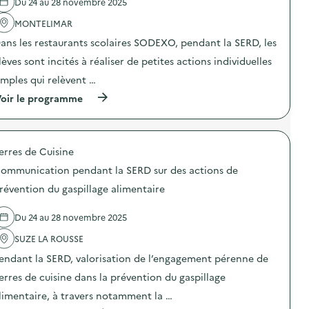
e
a
Du 24 au 28 novembre 2025
l
t
'
MONTELIMAR
i
a
o
ans les restaurants scolaires SODEXO, pendant la SERD, les
c
n
t
p
lèves sont incités à réaliser de petites actions individuelles
i
e
o
n
imples qui relèvent …
n
d
(
oir le programme
:
a
à
A
n
p
t
t
r
e
l
o
l
a
erres de Cuisine
p
i
S
o
e
E
ommunication pendant la SERD sur des actions de
s
r
R
d
c
révention du gaspillage alimentaire
D
e
u
s
l
i
u
Du 24 au 28 novembre 2025
'
s
r
a
i
d
SUZE LA ROUSSE
c
n
e
t
e
s
endant la SERD, valorisation de l’engagement pérenne de
i
“
a
o
z
erres de cuisine dans la prévention du gaspillage
c
n
é
t
limentaire, à travers notamment la …
:
r
i
S