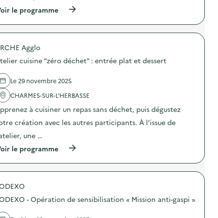
(
oir le programme
à
p
r
o
RCHE Agglo
p
o
telier cuisine "zéro déchet" : entrée plat et dessert
s
d
e
Le 29 novembre 2025
l
'
CHARMES-SUR-L'HERBASSE
a
pprenez à cuisiner un repas sans déchet, puis dégustez
c
t
otre création avec les autres participants. À l’issue de
i
o
’atelier, une …
n
(
oir le programme
:
à
C
p
o
r
m
o
m
SODEXO
p
u
o
n
ODEXO - Opération de sensibilisation « Mission anti-gaspi »
s
i
d
c