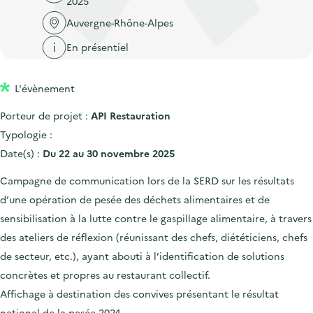
2025
'
c
n
n
a
Auvergne-Rhône-Alpes
c
p
c
c
u
En présentiel
r
i
c
e
i
p
u
i
L'évènement
n
a
e
l
c
l
i
Porteur de projet :
API Restauration
i
l
Typologie :
p
Date(s) :
Du 22 au 30 novembre 2025
a
Campagne de communication lors de la SERD sur les résultats
l
d’une opération de pesée des déchets alimentaires et de
e
sensibilisation à la lutte contre le gaspillage alimentaire, à travers
des ateliers de réflexion (réunissant des chefs, diététiciens, chefs
de secteur, etc.), ayant abouti à l’identification de solutions
concrètes et propres au restaurant collectif.
Affichage à destination des convives présentant le résultat
national de la pesée 2024.