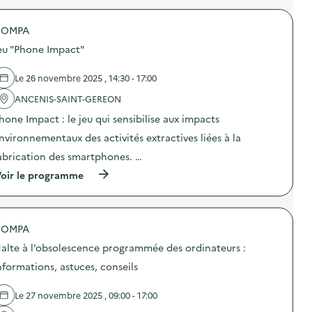
r
o
COMPA
p
o
eu "Phone Impact"
s
d
e
Le 26 novembre 2025 , 14:30 - 17:00
l
'
ANCENIS-SAINT-GEREON
a
hone Impact : le jeu qui sensibilise aux impacts
c
t
nvironnementaux des activités extractives liées à la
i
o
abrication des smartphones. …
n
(
oir le programme
:
à
A
p
t
r
e
o
l
COMPA
p
i
o
e
alte à l’obsolescence programmée des ordinateurs :
s
r
d
F
nformations, astuces, conseils
e
u
l
r
Le 27 novembre 2025 , 09:00 - 17:00
'
o
a
s