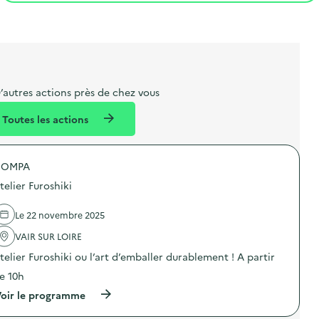
t
s
r
i
l
t
t
o
i
a
e
n
b
l
m
e
e
’autres actions près de chez vous
l
n
Toutes les actions
l
t
é
COMPA
d
telier Furoshiki
e
l
Le 22 novembre 2025
a
VAIR SUR LOIRE
v
telier Furoshiki ou l’art d’emballer durablement ! A partir
o
e 10h
i
(
oir le programme
e
à
p