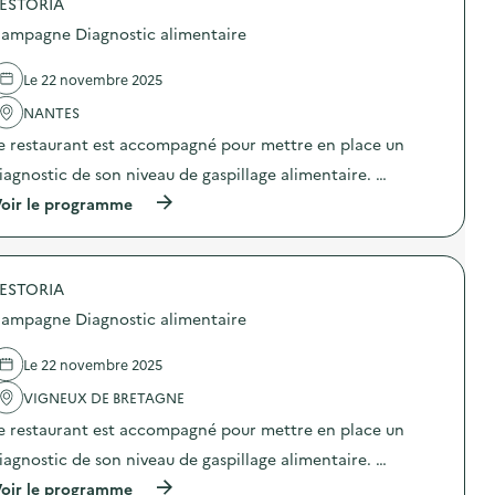
ESTORIA
p
e
o
à
ampagne Diagnostic alimentaire
s
l
d
’
e
o
Le 22 novembre 2025
l
b
'
NANTES
s
a
o
e restaurant est accompagné pour mettre en place un
c
l
t
e
iagnostic de son niveau de gaspillage alimentaire. …
i
s
o
(
c
oir le programme
n
à
e
:
p
n
P
r
c
r
o
e
o
ESTORIA
p
p
j
o
r
ampagne Diagnostic alimentaire
e
s
o
c
d
g
t
e
r
Le 22 novembre 2025
i
l
a
o
'
m
VIGNEUX DE BRETAGNE
n
a
m
e restaurant est accompagné pour mettre en place un
-
c
é
c
t
e
iagnostic de son niveau de gaspillage alimentaire. …
o
i
d
n
o
e
(
oir le programme