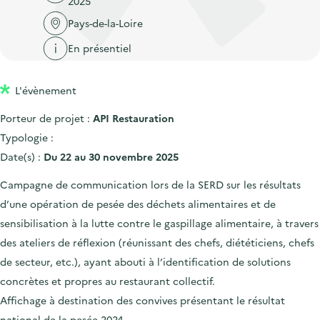
2025
'
c
n
n
a
Pays-de-la-Loire
c
p
c
c
u
En présentiel
r
i
c
e
i
p
u
i
L'évènement
n
a
e
l
c
l
i
Porteur de projet :
API Restauration
i
l
Typologie :
p
Date(s) :
Du 22 au 30 novembre 2025
a
Campagne de communication lors de la SERD sur les résultats
l
d’une opération de pesée des déchets alimentaires et de
e
sensibilisation à la lutte contre le gaspillage alimentaire, à travers
des ateliers de réflexion (réunissant des chefs, diététiciens, chefs
de secteur, etc.), ayant abouti à l’identification de solutions
concrètes et propres au restaurant collectif.
Affichage à destination des convives présentant le résultat
national de la pesée 2024.