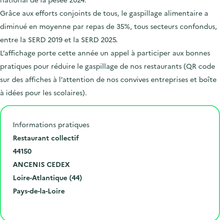
Grâce aux efforts conjoints de tous, le gaspillage alimentaire a
diminué en moyenne par repas de 35%, tous secteurs confondus,
entre la SERD 2019 et la SERD 2025.
L’affichage porte cette année un appel à participer aux bonnes
pratiques pour réduire le gaspillage de nos restaurants (QR code
sur des affiches à l’attention de nos convives entreprises et boîte
à idées pour les scolaires).
Informations pratiques
N
Restaurant collectif
u
C
44150
m
o
V
ANCENIS CEDEX
é
d
i
D
Loire-Atlantique (44)
r
e
l
é
R
Pays-de-la-Loire
o
p
l
p
é
Cliquer pour afficher la carte
e
o
e
a
g