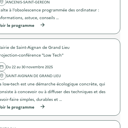
ANCENIS-SAINT-GEREON
c
h
t
i
alte à l’obsolescence programmée des ordinateur :
i
k
o
i
nformations, astuce, conseils …
n
)
(
oir le programme
:
à
J
p
e
r
u
o
“
airie de Saint-Aignan de Grand Lieu
p
P
o
h
rojection-conférence "Low Tech"
s
o
d
n
e
e
Du 22 au 30 novembre 2025
l
I
'
SAINT-AIGNAN DE GRAND LIEU
m
a
p
a low-tech est une démarche écologique concrète, qui
c
a
t
c
onsiste à concevoir ou à diffuser des techniques et des
i
t
o
”
avoir-faire simples, durables et …
n
)
(
oir le programme
:
à
H
p
a
r
l
o
t