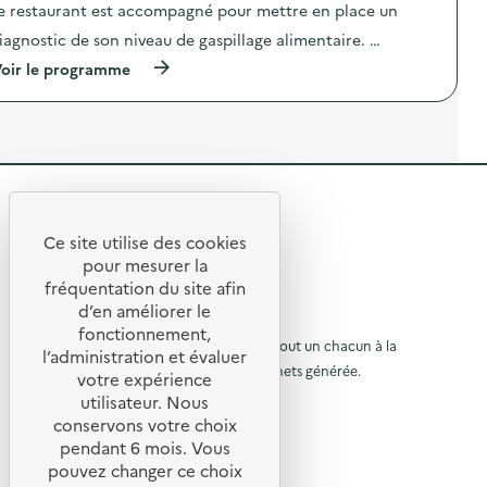
i
t
e restaurant est accompagné pour mettre en place un
a
c
r
u
g
t
iagnostic de son niveau de gaspillage alimentaire. …
e
c
n
i
)
e
o
o
(
oir le programme
s
s
n
à
,
t
:
p
c
i
C
r
o
c
a
o
n
a
m
p
s
l
p
o
e
i
a
s
i
m
g
R
d
l
e
n
e
e
s
n
e
l
Ce site utilise des cookies
)
t
D
R
'
t
pour mesurer la
a
i
a
e
fréquentation du site afin
i
a
o
c
r
g
d’en améliorer le
t
t
u
e
n
© 2026 SERD
i
fonctionnement,
)
o
o
o
L’objectif de la SERD est de sensibiliser tout un chacun à la
r
l’administration et évaluer
s
n
nécessité de réduire la quantité de déchets générée.
u
t
votre expérience
à
:
i
SUIVEZ-NOUS
C
utilisateur. Nous
r
l
c
a
conservons votre choix
a
m
à
X (anciennement Twitter)
a
pendant 6 mois. Vous
l
p
l
Linkedin
i
a
p
pouvez changer ce choix
m
g
Instagram