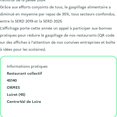
Grâce aux efforts conjoints de tous, le gaspillage alimentaire a
diminué en moyenne par repas de 35%, tous secteurs confondus,
entre la SERD 2019 et la SERD 2025.
L’affichage porte cette année un appel à participer aux bonnes
pratiques pour réduire le gaspillage de nos restaurants (QR code
sur des affiches à l’attention de nos convives entreprises et boîte
à idées pour les scolaires).
Informations pratiques
N
Restaurant collectif
u
C
45140
m
o
V
ORMES
é
d
i
D
Loiret (45)
r
e
l
é
R
Centre-Val de Loire
o
p
l
p
é
Cliquer pour afficher la carte
e
o
e
a
g