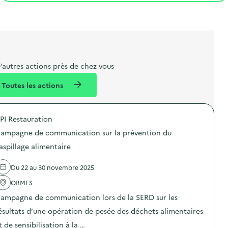
t
s
r
i
l
t
t
o
i
a
e
n
b
l
m
e
e
’autres actions près de chez vous
l
n
Toutes les actions
l
t
é
PI Restauration
d
ampagne de communication sur la prévention du
e
aspillage alimentaire
l
a
Du 22 au 30 novembre 2025
v
ORMES
o
ampagne de communication lors de la SERD sur les
i
ésultats d’une opération de pesée des déchets alimentaires
e
t de sensibilisation à la …