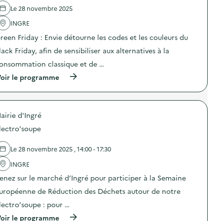
é
b
l
e
e
Le 28 novembre 2025
j
a
l
)
e
g
'
)
INGRE
t
e
a
s
reen Friday : Envie détourne les codes et les couleurs du
a
c
D
l
t
E
lack Friday, afin de sensibiliser aux alternatives à la
i
i
E
m
o
onsommation classique et de …
E
e
n
à
(
oir le programme
n
:
s
à
t
I
a
p
a
n
u
r
i
f
v
o
r
o
e
airie d'Ingré
p
e
s
r
o
a
h
lectro'soupe
”
s
v
e
p
d
e
b
o
e
c
d
Le 28 novembre 2025 , 14:00 - 17:30
u
l
d
o
r
'
e
INGRE
m
l
a
l
a
e
enez sur le marché d’Ingré pour participer à la Semaine
c
a
d
s
t
c
a
uropéenne de Réduction des Déchets autour de notre
a
i
i
i
g
o
r
r
lectro’soupe : pour …
e
n
e
e
n
(
oir le programme
:
d
s