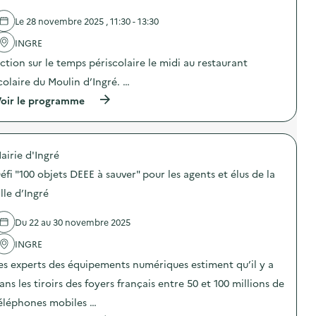
e
d
l
e
Le 28 novembre 2025 , 11:30 - 13:30
'
c
a
o
INGRE
c
m
t
m
ction sur le temps périscolaire le midi au restaurant
i
u
o
n
colaire du Moulin d’Ingré. …
n
i
(
oir le programme
:
c
à
L
a
p
e
t
r
s
i
o
c
o
airie d'Ingré
p
o
n
o
m
s
éfi "100 objets DEEE à sauver" pour les agents et élus de la
s
p
u
d
o
ille d’Ingré
r
e
s
l
l
a
a
Du 22 au 30 novembre 2025
'
n
p
a
t
r
INGRE
c
e
é
t
s
v
es experts des équipements numériques estiment qu’il y a
i
d
e
o
u
ans les tiroirs des foyers français entre 50 et 100 millions de
n
n
r
t
éléphones mobiles …
:
e
i
A