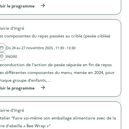
(
oir le programme
à
p
r
o
airie d'Ingré
p
o
es composantes du repas passées au crible (pesée ciblée)
s
d
e
Du 24 au 27 novembre 2025 , 11:30 - 13:30
l
'
INGRE
a
econduction de l’action de pesée séparée en fin de repas
c
t
es différentes composantes du menu, menée en 2024, pour
i
o
haque groupe d’enfants, …
n
(
oir le programme
:
à
C
p
a
r
m
o
p
airie d'Ingré
p
a
o
g
telier "Faire soi-même son emballage alimentaire avec de la
s
n
d
e
ire d’abeille « Bee Wrap »"