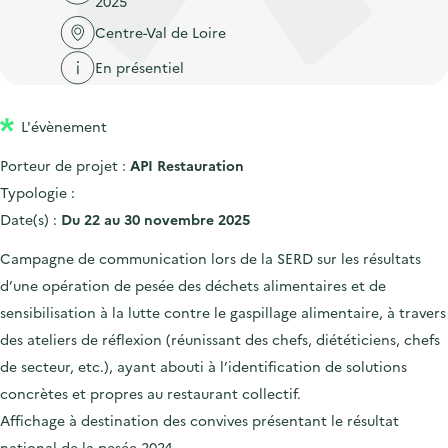
2025
'
c
n
n
a
Centre-Val de Loire
c
p
c
c
u
En présentiel
r
i
c
e
i
p
u
i
L'évènement
n
a
e
l
c
l
i
Porteur de projet :
API Restauration
i
l
Typologie :
p
Date(s) :
Du 22 au 30 novembre 2025
a
Campagne de communication lors de la SERD sur les résultats
l
d’une opération de pesée des déchets alimentaires et de
e
sensibilisation à la lutte contre le gaspillage alimentaire, à travers
des ateliers de réflexion (réunissant des chefs, diététiciens, chefs
de secteur, etc.), ayant abouti à l’identification de solutions
concrètes et propres au restaurant collectif.
Affichage à destination des convives présentant le résultat
national de la pesée 2024.