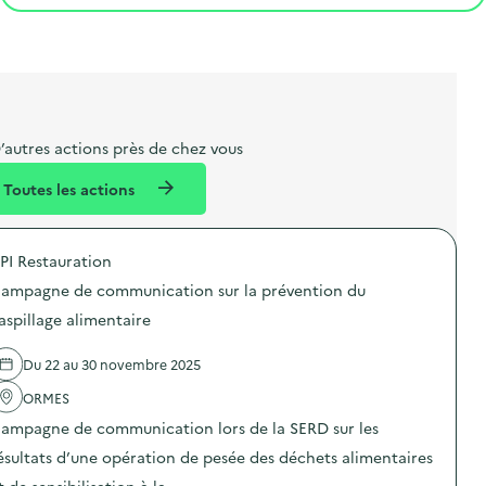
e
o
e
a
g
é
t
s
r
i
v
l
t
t
o
è
i
a
e
n
n
b
l
m
e
e
e
m
’autres actions près de chez vous
l
n
e
Toutes les actions
l
t
n
é
t
PI Restauration
d
ampagne de communication sur la prévention du
e
aspillage alimentaire
l
a
Du 22 au 30 novembre 2025
v
ORMES
o
ampagne de communication lors de la SERD sur les
i
ésultats d’une opération de pesée des déchets alimentaires
e