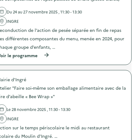
s
d
d
e
e
Du 24 au 27 novembre 2025 , 11:30 - 13:30
c
l
o
'
INGRE
m
a
m
econduction de l’action de pesée séparée en fin de repas
c
u
t
n
es différentes composantes du menu, menée en 2024, pour
i
i
o
haque groupe d’enfants, …
c
n
a
(
oir le programme
:
t
à
C
i
p
a
o
r
m
n
o
p
s
airie d'Ingré
p
a
u
o
g
telier "Faire soi-même son emballage alimentaire avec de la
r
s
n
l
d
e
ire d’abeille « Bee Wrap »"
a
e
d
p
l
e
r
Le 28 novembre 2025 , 11:30 - 13:30
'
c
é
a
o
v
INGRE
c
m
e
t
m
ction sur le temps périscolaire le midi au restaurant
n
i
u
t
o
n
colaire du Moulin d’Ingré. …
i
n