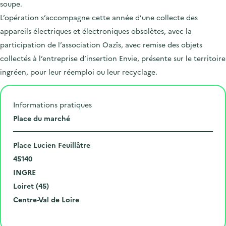
soupe.
L’opération s’accompagne cette année d’une collecte des
appareils électriques et électroniques obsolètes, avec la
participation de l’association Oazîs, avec remise des objets
collectés à l’entreprise d’insertion Envie, présente sur le territoire
ingréen, pour leur réemploi ou leur recyclage.
Informations pratiques
L
Place du marché
i
N
e
Place Lucien Feuillâtre
u
C
u
45140
m
o
V
d
INGRE
é
d
i
D
e
Loiret (45)
r
e
l
é
R
l
Centre-Val de Loire
o
p
l
p
é
'
Cliquer pour afficher la carte