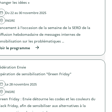
i
d
hanger les idées »
a
s
l
e
i
a
l
l
r
u
a
Du 22 au 30 novembre 2025
'
e
c
g
a
s
r
e
INGRE
c
o
i
a
t
i
ancement à l’occasion de la semaine de la SERD de la
b
l
i
-
l
i
o
iffusion hebdomadaire de messages internes de
m
e
m
n
ê
(
e
ensibilisation sur les problématiques …
:
m
p
n
D
e
(
oir le programme
e
t
é
s
à
s
a
f
o
p
é
i
i
n
r
e
r
“
e
o
c
e
1
édération Envie
m
p
i
)
0
b
o
b
0
pération de sensibilisation "Green Friday"
a
s
l
o
l
d
é
b
l
e
e
Le 28 novembre 2025
j
a
l
)
e
g
'
)
INGRE
t
e
a
s
reen Friday : Envie détourne les codes et les couleurs du
a
c
D
l
t
E
lack Friday, afin de sensibiliser aux alternatives à la
i
i
E
m
o