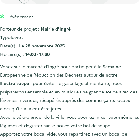
'
c
n
n
a
c
p
c
L'évènement
c
u
r
i
c
e
Porteur de projet :
Mairie d'Ingré
i
p
u
i
Typologie :
n
a
e
l
Date(s) :
Le 28 novembre 2025
c
l
i
Horaire(s) :
14:00 - 17:30
i
l
Venez sur le marché d’Ingré pour participer à la Semaine
p
Européenne de Réduction des Déchets autour de notre
a
Electro’soupe
: pour éviter le gaspillage alimentaire, nous
l
préparerons ensemble et en musique une grande soupe avec des
e
légumes invendus, récupérés auprès des commerçants locaux
alors qu’ils allaient être jetés.
Avec le vélo-blender de la ville, vous pourrez mixer vous-même les
légumes et déguster sur le pouce votre bol de soupe.
Apportez votre bocal vide, vous repartirez avec un bocal de