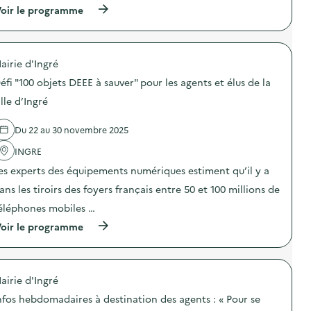
i
o
(
oir le programme
:
c
n
à
L
a
d
p
e
t
u
r
s
i
g
o
c
o
a
airie d'Ingré
p
o
n
s
o
m
s
éfi "100 objets DEEE à sauver" pour les agents et élus de la
p
s
p
u
i
d
o
ille d’Ingré
r
l
e
s
l
l
l
a
a
a
Du 22 au 30 novembre 2025
'
n
p
g
a
t
r
e
INGRE
c
e
é
a
t
s
v
es experts des équipements numériques estiment qu’il y a
l
i
d
e
i
o
u
ans les tiroirs des foyers français entre 50 et 100 millions de
n
m
n
r
t
e
éléphones mobiles …
:
e
i
n
A
p
o
(
oir le programme
t
t
a
n
à
a
e
s
d
p
i
l
p
u
r
r
i
a
g
o
e
e
s
a
airie d'Ingré
p
)
r
s
s
o
“
nfos hebdomadaires à destination des agents : « Pour se
é
p
s
F
e