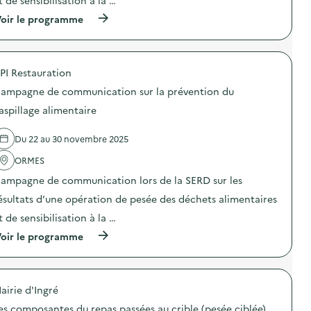
t de sensibilisation à la …
(
oir le programme
à
p
r
o
PI Restauration
p
o
ampagne de communication sur la prévention du
s
d
aspillage alimentaire
e
l
Du 22 au 30 novembre 2025
'
a
ORMES
c
t
ampagne de communication lors de la SERD sur les
i
o
ésultats d’une opération de pesée des déchets alimentaires
n
t de sensibilisation à la …
:
C
(
oir le programme
a
à
m
p
p
r
a
o
g
airie d'Ingré
p
n
o
e
es composantes du repas passées au crible (pesée ciblée)