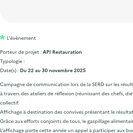
t
p
'
e
i
r
a
d
o
i
c
'
n
n
c
a
p
c
L'évènement
u
c
r
i
e
Porteur de projet :
API Restauration
c
i
p
i
Typologie :
u
n
a
l
Date(s) :
Du 22 au 30 novembre 2025
e
c
l
i
i
Campagne de communication lors de la SERD sur les résultat
l
p
à travers des ateliers de réflexion (réunissant des chefs, di
a
collectif.
l
Affichage à destination des convives présentant le résulta
e
Grâce aux efforts conjoints de tous, le gaspillage alimen
L’affichage porte cette année un appel à participer aux bon