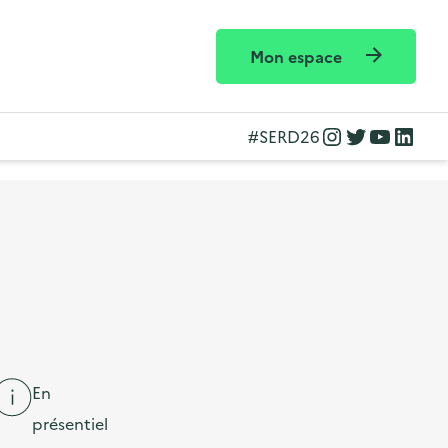
Mon espace
Instagram
Twitter
YouTube
LinkedIn
#SERD26
En
présentiel