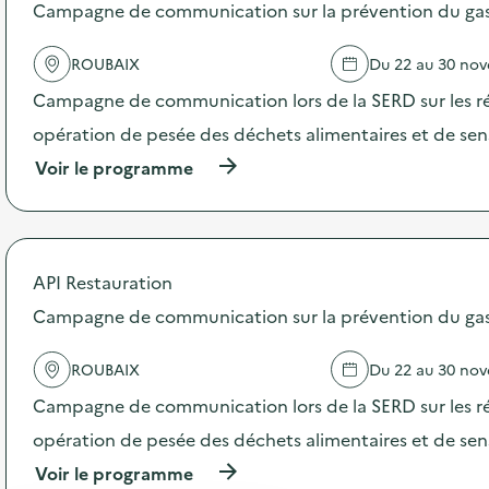
s
Campagne de communication sur la prévention du gasp
d
e
ROUBAIX
Du 22 au 30 no
l
'
Campagne de communication lors de la SERD sur les ré
a
c
opération de pesée des déchets alimentaires et de sensi
t
(
Voir le programme
i
à
o
p
n
r
:
o
C
p
a
API Restauration
o
m
s
Campagne de communication sur la prévention du gasp
p
d
a
e
g
ROUBAIX
Du 22 au 30 no
l
n
'
e
Campagne de communication lors de la SERD sur les ré
a
d
c
opération de pesée des déchets alimentaires et de sensi
e
t
c
(
Voir le programme
i
o