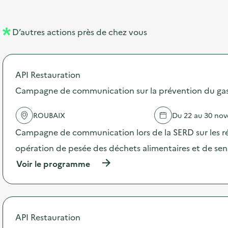
e
e
l
n
D’autres actions près de chez vous
l
t
é
API Restauration
d
Campagne de communication sur la prévention du gasp
e
l
ROUBAIX
Du 22 au 30 no
a
Campagne de communication lors de la SERD sur les ré
v
opération de pesée des déchets alimentaires et de sensi
o
(
Voir le programme
i
à
p
e
r
o
p
API Restauration
o