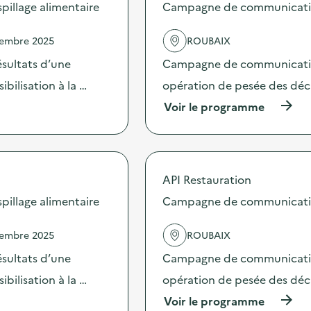
s
illage alimentaire
Campagne de communication 
d
e
vembre 2025
ROUBAIX
l
'
sultats d’une
Campagne de communication 
a
c
bilisation à la …
opération de pesée des déche
t
(
Voir le programme
i
à
o
p
n
r
:
o
C
p
a
API Restauration
o
m
s
illage alimentaire
Campagne de communication 
p
d
a
e
g
vembre 2025
ROUBAIX
l
n
'
e
sultats d’une
Campagne de communication 
a
d
c
bilisation à la …
opération de pesée des déche
e
t
c
(
Voir le programme
i
o