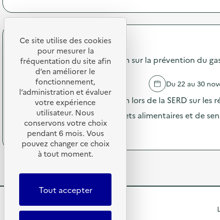
à
o
m
p
n
m
r
:
u
o
C
n
p
Ce site utilise des cookies
a
i
API Restauration
o
m
pour mesurer la
c
s
Campagne de communication sur la prévention du gasp
p
fréquentation du site afin
a
d
a
d’en améliorer le
t
e
g
i
fonctionnement,
ROUBAIX
Du 22 au 30 no
l
n
o
l’administration et évaluer
'
e
Campagne de communication lors de la SERD sur les ré
n
votre expérience
a
d
s
utilisateur. Nous
c
opération de pesée des déchets alimentaires et de sensi
e
u
t
conservons votre choix
c
r
(
Voir le programme
i
pendant 6 mois. Vous
o
l
à
o
pouvez changer ce choix
m
a
p
n
m
à tout moment.
p
r
:
u
r
o
C
n
é
p
a
i
v
o
m
Tout accepter
c
e
s
p
a
n
d
a
R
t
L
t
e
g
i