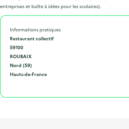
entreprises et boîte à idées pour les scolaires).
Informations pratiques
N
Restaurant collectif
u
C
59100
m
o
V
ROUBAIX
é
d
i
D
Nord (59)
r
e
l
é
R
Hauts-de-France
o
p
l
p
é
e
o
e
a
g
t
s
r
i
l
t
t
o
i
a
e
n
b
l
m