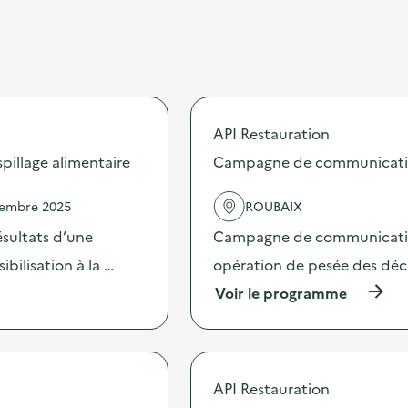
API Restauration
illage alimentaire
Campagne de communication 
vembre 2025
ROUBAIX
sultats d’une
Campagne de communication 
bilisation à la …
opération de pesée des déche
(
Voir le programme
à
p
r
o
p
API Restauration
o