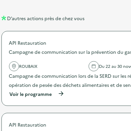
e
e
l
n
D’autres actions près de chez vous
l
t
é
API Restauration
d
Campagne de communication sur la prévention du gasp
e
l
ROUBAIX
Du 22 au 30 no
a
Campagne de communication lors de la SERD sur les ré
v
opération de pesée des déchets alimentaires et de sensi
o
(
Voir le programme
i
à
p
e
r
o
p
API Restauration
o