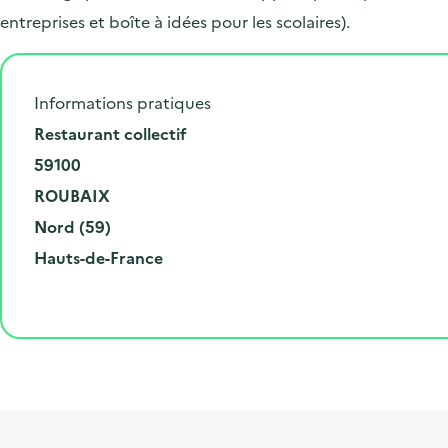
entreprises et boîte à idées pour les scolaires).
Informations pratiques
N
Restaurant collectif
u
C
59100
m
o
V
ROUBAIX
é
d
i
D
Nord (59)
r
e
l
é
R
Hauts-de-France
o
p
l
p
é
e
o
e
a
g
t
s
r
i
l
t
t
o
i
a
e
n
b
l
m