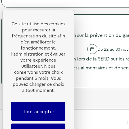
à
o
m
p
n
m
r
:
u
o
C
n
p
Ce site utilise des cookies
a
i
API Restauration
o
m
pour mesurer la
c
s
Campagne de communication sur la prévention du gasp
p
fréquentation du site afin
a
d
a
d’en améliorer le
t
e
g
i
fonctionnement,
ROUBAIX
Du 22 au 30 no
l
n
o
l’administration et évaluer
'
e
Campagne de communication lors de la SERD sur les ré
n
votre expérience
a
d
s
utilisateur. Nous
c
opération de pesée des déchets alimentaires et de sensi
e
u
t
conservons votre choix
c
r
(
Voir le programme
i
pendant 6 mois. Vous
o
l
à
o
pouvez changer ce choix
m
a
p
n
m
à tout moment.
p
r
:
u
r
o
C
n
é
p
a
i
v
o
m
Tout accepter
c
e
s
p
a
n
d
a
R
t
L
t
e
g
i