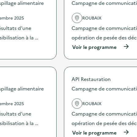
s
illage alimentaire
Campagne de communication 
d
e
vembre 2025
ROUBAIX
l
'
sultats d’une
Campagne de communication 
a
c
bilisation à la …
opération de pesée des déche
t
(
Voir le programme
i
à
o
p
n
r
:
o
C
p
a
API Restauration
o
m
s
illage alimentaire
Campagne de communication 
p
d
a
e
g
vembre 2025
ROUBAIX
l
n
'
e
sultats d’une
Campagne de communication 
a
d
c
bilisation à la …
opération de pesée des déche
e
t
c
(
Voir le programme
i
o