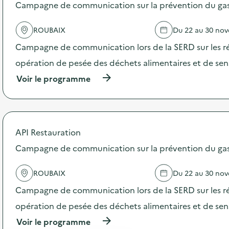
s
Campagne de communication sur la prévention du gasp
d
e
ROUBAIX
Du 22 au 30 no
l
'
Campagne de communication lors de la SERD sur les ré
a
c
opération de pesée des déchets alimentaires et de sensi
t
(
Voir le programme
i
à
o
p
n
r
:
o
C
p
a
API Restauration
o
m
s
Campagne de communication sur la prévention du gasp
p
d
a
e
g
ROUBAIX
Du 22 au 30 no
l
n
'
e
Campagne de communication lors de la SERD sur les ré
a
d
c
opération de pesée des déchets alimentaires et de sensi
e
t
c
(
Voir le programme
i
o