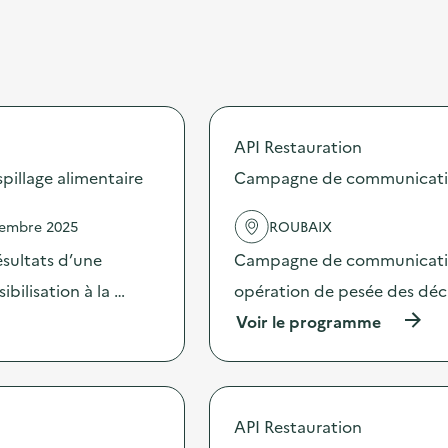
API Restauration
illage alimentaire
Campagne de communication 
vembre 2025
ROUBAIX
sultats d’une
Campagne de communication 
bilisation à la …
opération de pesée des déche
(
Voir le programme
à
p
r
o
p
API Restauration
o