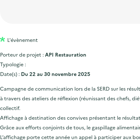
t
p
'
e
i
r
a
d
o
i
c
'
n
n
c
a
p
c
L'évènement
u
c
r
i
e
Porteur de projet :
API Restauration
c
i
p
i
Typologie :
u
n
a
l
Date(s) :
Du 22 au 30 novembre 2025
e
c
l
i
i
Campagne de communication lors de la SERD sur les résultat
l
p
à travers des ateliers de réflexion (réunissant des chefs, di
a
collectif.
l
Affichage à destination des convives présentant le résulta
e
Grâce aux efforts conjoints de tous, le gaspillage alimen
L’affichage porte cette année un appel à participer aux bon