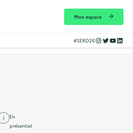
Mon espace
Instagram
Twitter
YouTube
LinkedIn
#SERD26
En
présentiel