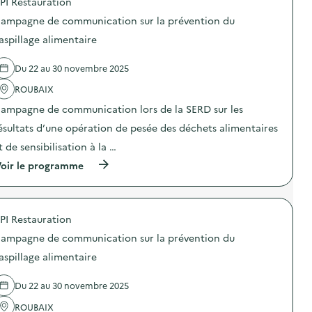
PI Restauration
r
p
l
n
l
o
l
e
ampagne de communication sur la prévention du
a
s
a
d
p
d
aspillage alimentaire
g
e
r
e
e
c
é
l
a
o
Du 22 au 30 novembre 2025
v
'
l
m
e
a
i
m
ROUBAIX
n
c
m
u
t
t
e
n
ampagne de communication lors de la SERD sur les
i
i
n
i
o
o
ésultats d’une opération de pesée des déchets alimentaires
t
c
n
n
a
a
t de sensibilisation à la …
d
:
i
t
u
C
r
i
(
oir le programme
g
a
e
o
à
a
m
)
n
p
s
p
s
r
p
a
u
o
i
g
PI Restauration
r
p
l
n
l
o
l
e
ampagne de communication sur la prévention du
a
s
a
d
p
d
aspillage alimentaire
g
e
r
e
e
c
é
l
a
o
Du 22 au 30 novembre 2025
v
'
l
m
e
a
i
m
ROUBAIX
n
c