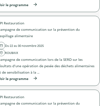
(
oir le programme
à
p
r
o
PI Restauration
p
o
ampagne de communication sur la prévention du
s
d
aspillage alimentaire
e
l
Du 22 au 30 novembre 2025
'
a
ROUBAIX
c
t
ampagne de communication lors de la SERD sur les
i
o
ésultats d’une opération de pesée des déchets alimentaires
n
t de sensibilisation à la …
:
C
(
oir le programme
a
à
m
p
p
r
a
o
g
PI Restauration
p
n
o
e
ampagne de communication sur la prévention du
s