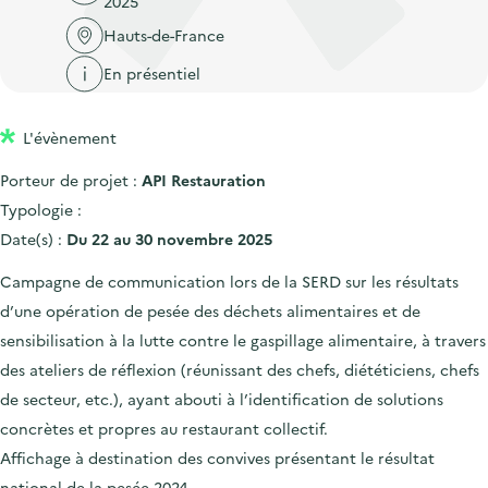
2025
'
c
n
n
a
Hauts-de-France
c
p
c
c
u
En présentiel
r
i
c
e
i
p
u
i
L'évènement
n
a
e
l
c
l
i
Porteur de projet :
API Restauration
i
l
Typologie :
p
Date(s) :
Du 22 au 30 novembre 2025
a
Campagne de communication lors de la SERD sur les résultats
l
d’une opération de pesée des déchets alimentaires et de
e
sensibilisation à la lutte contre le gaspillage alimentaire, à travers
des ateliers de réflexion (réunissant des chefs, diététiciens, chefs
de secteur, etc.), ayant abouti à l’identification de solutions
concrètes et propres au restaurant collectif.
Affichage à destination des convives présentant le résultat
national de la pesée 2024.