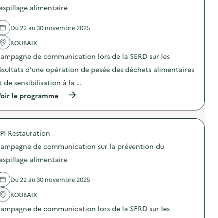
d
d
aspillage alimentaire
e
e
c
l
o
Du 22 au 30 novembre 2025
'
m
a
m
ROUBAIX
c
u
t
n
ampagne de communication lors de la SERD sur les
i
i
o
ésultats d’une opération de pesée des déchets alimentaires
c
n
a
t de sensibilisation à la …
:
t
C
i
(
oir le programme
a
o
à
m
n
p
p
s
r
a
u
o
g
PI Restauration
r
p
n
l
o
e
ampagne de communication sur la prévention du
a
s
d
p
d
aspillage alimentaire
e
r
e
c
é
l
o
Du 22 au 30 novembre 2025
v
'
m
e
a
m
ROUBAIX
n
c
u
t
t
n
ampagne de communication lors de la SERD sur les
i
i
i