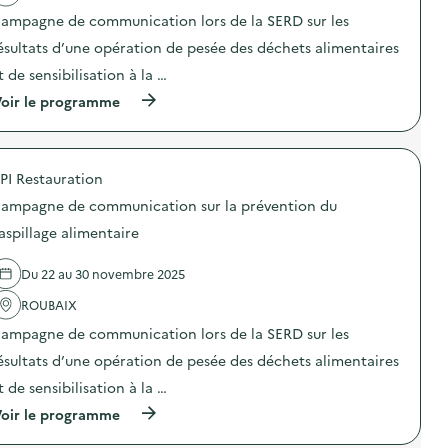
m
u
t
t
e
n
ampagne de communication lors de la SERD sur les
i
i
n
i
o
o
ésultats d’une opération de pesée des déchets alimentaires
t
c
n
n
a
a
t de sensibilisation à la …
d
:
i
t
u
C
r
i
(
oir le programme
g
a
e
o
à
a
m
)
n
p
s
p
s
r
p
a
u
o
i
g
PI Restauration
r
p
l
n
l
o
l
e
ampagne de communication sur la prévention du
a
s
a
d
p
d
aspillage alimentaire
g
e
r
e
e
c
é
l
a
o
Du 22 au 30 novembre 2025
v
'
l
m
e
a
i
m
ROUBAIX
n
c
m
u
t
t
e
n
ampagne de communication lors de la SERD sur les
i
i
n
i
o
o
ésultats d’une opération de pesée des déchets alimentaires
t
c
n
n
a
a
t de sensibilisation à la …
d
:
i
t
u
C
r
i
(
oir le programme
g
a
e
o
à
a
m
)
n
p