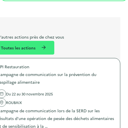
t
s
r
i
l
t
t
o
i
a
e
n
b
l
m
e
e
’autres actions près de chez vous
l
n
Toutes les actions
l
t
é
PI Restauration
d
ampagne de communication sur la prévention du
e
aspillage alimentaire
l
a
Du 22 au 30 novembre 2025
v
ROUBAIX
o
ampagne de communication lors de la SERD sur les
i
ésultats d’une opération de pesée des déchets alimentaires
e
t de sensibilisation à la …