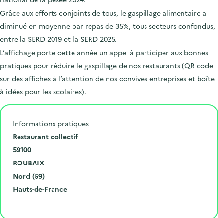
Grâce aux efforts conjoints de tous, le gaspillage alimentaire a
diminué en moyenne par repas de 35%, tous secteurs confondus,
entre la SERD 2019 et la SERD 2025.
L’affichage porte cette année un appel à participer aux bonnes
pratiques pour réduire le gaspillage de nos restaurants (QR code
sur des affiches à l’attention de nos convives entreprises et boîte
à idées pour les scolaires).
Informations pratiques
N
Restaurant collectif
u
C
59100
m
o
V
ROUBAIX
é
d
i
D
Nord (59)
r
e
l
é
R
Hauts-de-France
o
p
l
p
é
Cliquer pour afficher la carte
e
o
e
a
g