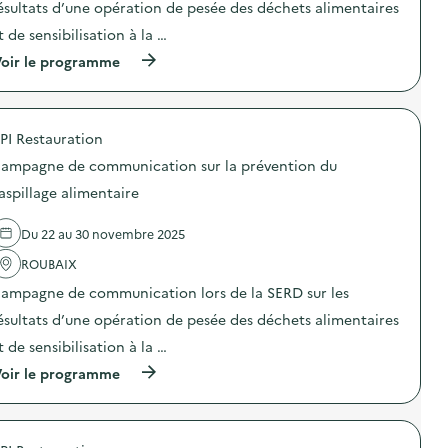
o
o
ésultats d’une opération de pesée des déchets alimentaires
c
n
n
a
t de sensibilisation à la …
d
:
t
u
C
i
(
oir le programme
g
a
o
à
a
m
n
p
s
p
s
r
p
a
u
o
i
g
PI Restauration
r
p
l
n
l
o
l
e
ampagne de communication sur la prévention du
a
s
a
d
p
d
aspillage alimentaire
g
e
r
e
e
c
é
l
a
o
Du 22 au 30 novembre 2025
v
'
l
m
e
a
i
m
ROUBAIX
n
c
m
u
t
t
e
n
ampagne de communication lors de la SERD sur les
i
i
n
i
o
o
ésultats d’une opération de pesée des déchets alimentaires
t
c
n
n
a
a
t de sensibilisation à la …
d
:
i
t
u
C
r
i
(
oir le programme
g
a
e
o
à
a
m
)
n
p
s
p
s
r
p
a
u
o
i
g