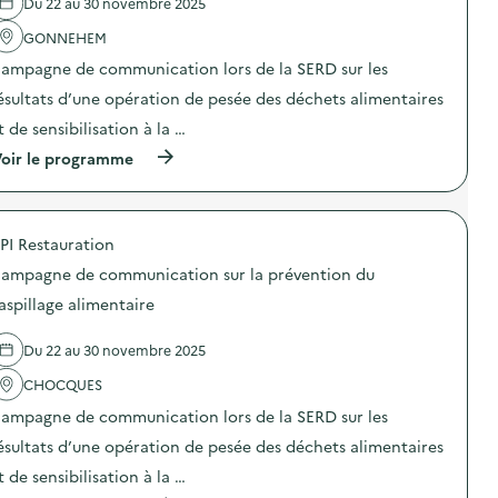
Du 22 au 30 novembre 2025
'
é
a
r
GONNEHEM
c
a
t
t
ampagne de communication lors de la SERD sur les
i
i
o
o
ésultats d’une opération de pesée des déchets alimentaires
n
n
t de sensibilisation à la …
:
d
S
e
(
oir le programme
t
s
à
a
e
p
n
n
r
d
s
o
d
i
PI Restauration
p
e
b
o
s
ampagne de communication sur la prévention du
i
s
e
l
d
aspillage alimentaire
n
i
e
s
s
l
i
a
Du 22 au 30 novembre 2025
'
b
t
a
i
i
CHOCQUES
c
l
o
t
i
ampagne de communication lors de la SERD sur les
n
i
s
«
o
ésultats d’une opération de pesée des déchets alimentaires
a
M
n
t
i
t de sensibilisation à la …
:
i
s
C