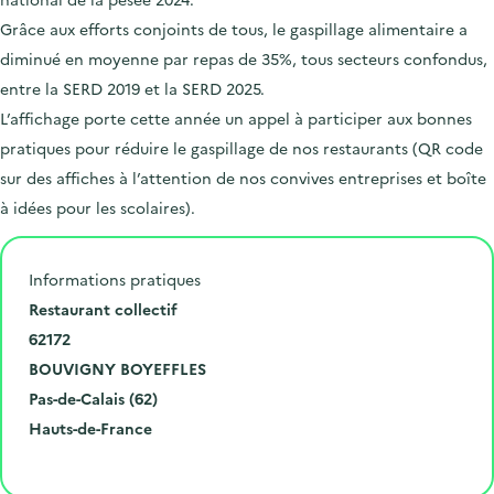
Grâce aux efforts conjoints de tous, le gaspillage alimentaire a
diminué en moyenne par repas de 35%, tous secteurs confondus,
entre la SERD 2019 et la SERD 2025.
L’affichage porte cette année un appel à participer aux bonnes
pratiques pour réduire le gaspillage de nos restaurants (QR code
sur des affiches à l’attention de nos convives entreprises et boîte
à idées pour les scolaires).
Informations pratiques
N
Restaurant collectif
u
C
62172
m
o
V
BOUVIGNY BOYEFFLES
é
d
i
D
Pas-de-Calais (62)
r
e
l
é
R
Hauts-de-France
o
p
l
p
é
Cliquer pour afficher la carte
e
o
e
a
g