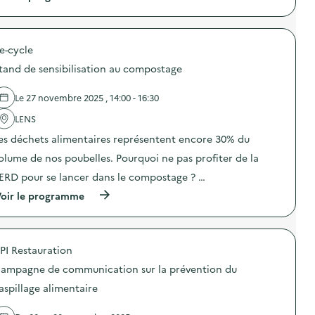
à
p
r
o
e-cycle
p
o
tand de sensibilisation au compostage
s
d
e
Le 27 novembre 2025 , 14:00 - 16:30
l
'
LENS
a
es déchets alimentaires représentent encore 30% du
c
t
olume de nos poubelles. Pourquoi ne pas profiter de la
i
o
ERD pour se lancer dans le compostage ? …
n
(
oir le programme
:
à
S
p
O
r
G
o
E
PI Restauration
p
R
o
E
ampagne de communication sur la prévention du
s
S
d
–
aspillage alimentaire
e
O
l
p