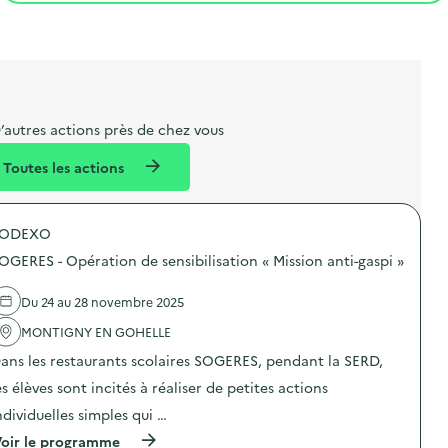
t
s
r
i
l
t
t
o
i
a
e
n
b
l
m
e
e
’autres actions près de chez vous
l
n
Toutes les actions
l
t
é
SODEXO
d
OGERES - Opération de sensibilisation « Mission anti-gaspi »
e
l
Du 24 au 28 novembre 2025
a
MONTIGNY EN GOHELLE
v
ans les restaurants scolaires SOGERES, pendant la SERD,
o
es élèves sont incités à réaliser de petites actions
i
ndividuelles simples qui …
e
(
oir le programme