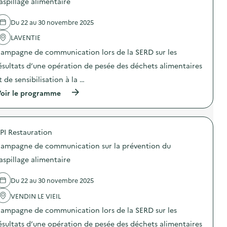
aspillage alimentaire
e
r
e
c
é
l
o
Du 22 au 30 novembre 2025
v
'
m
e
a
m
LAVENTIE
n
c
u
t
t
n
ampagne de communication lors de la SERD sur les
i
i
i
o
o
ésultats d’une opération de pesée des déchets alimentaires
c
n
n
a
t de sensibilisation à la …
d
:
t
u
C
i
(
oir le programme
g
a
o
à
a
m
n
p
s
p
s
r
p
a
u
o
i
g
PI Restauration
r
p
l
n
l
o
l
e
ampagne de communication sur la prévention du
a
s
a
d
p
d
aspillage alimentaire
g
e
r
e
e
c
é
l
a
o
Du 22 au 30 novembre 2025
v
'
l
m
e
a
i
m
VENDIN LE VIEIL
n
c
m
u
t
t
e
n
ampagne de communication lors de la SERD sur les
i
i
n
i
o
o
ésultats d’une opération de pesée des déchets alimentaires
t
c