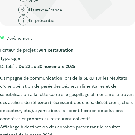
2025
'
c
n
n
a
Hauts-de-France
c
p
c
c
u
En présentiel
r
i
c
e
i
p
u
i
L'évènement
n
a
e
l
c
l
i
Porteur de projet :
API Restauration
i
l
Typologie :
p
Date(s) :
Du 22 au 30 novembre 2025
a
Campagne de communication lors de la SERD sur les résultats
l
d’une opération de pesée des déchets alimentaires et de
e
sensibilisation à la lutte contre le gaspillage alimentaire, à travers
des ateliers de réflexion (réunissant des chefs, diététiciens, chefs
de secteur, etc.), ayant abouti à l’identification de solutions
concrètes et propres au restaurant collectif.
Affichage à destination des convives présentant le résultat
national de la pesée 2024.