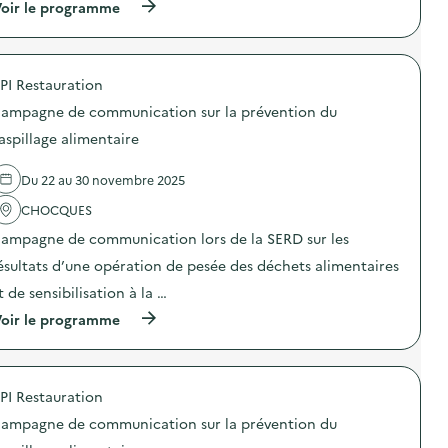
o
(
oir le programme
s
a
n
à
i
m
a
p
o
p
u
r
n
a
c
o
a
g
PI Restauration
o
p
n
n
m
o
t
e
ampagne de communication sur la prévention du
p
s
i
d
o
d
-
aspillage alimentaire
e
s
e
g
c
t
l
a
o
Du 22 au 30 novembre 2025
a
'
s
m
g
a
p
m
CHOCQUES
e
c
i
u
)
t
»
n
ampagne de communication lors de la SERD sur les
i
)
i
o
ésultats d’une opération de pesée des déchets alimentaires
c
n
a
t de sensibilisation à la …
:
t
C
i
(
oir le programme
a
o
à
m
n
p
p
s
r
a
u
o
g
PI Restauration
r
p
n
l
o
e
ampagne de communication sur la prévention du
a
s
d
p
d