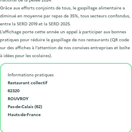
Grâce aux efforts conjoints de tous, le gaspillage alimentaire a
diminué en moyenne par repas de 35%, tous secteurs confondus,
entre la SERD 2019 et la SERD 2025.
L’affichage porte cette année un appel à participer aux bonnes
pratiques pour réduire le gaspillage de nos restaurants (QR code
sur des affiches à l’attention de nos convives entreprises et boîte
à idées pour les scolaires).
Informations pratiques
N
Restaurant collectif
u
C
62320
m
o
V
ROUVROY
é
d
i
D
Pas-de-Calais (62)
r
e
l
é
R
Hauts-de-France
o
p
l
p
é
Cliquer pour afficher la carte
e
o
e
a
g