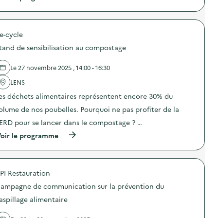
à
p
r
o
e-cycle
p
o
tand de sensibilisation au compostage
s
d
e
Le 27 novembre 2025 , 14:00 - 16:30
l
'
LENS
a
es déchets alimentaires représentent encore 30% du
c
t
olume de nos poubelles. Pourquoi ne pas profiter de la
i
o
ERD pour se lancer dans le compostage ? …
n
(
oir le programme
:
à
S
p
O
r
G
o
E
PI Restauration
p
R
o
E
ampagne de communication sur la prévention du
s
S
d
–
aspillage alimentaire
e
O
l
p