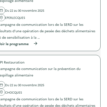
aspillage alimentaire
e
r
e
c
é
l
o
Du 22 au 30 novembre 2025
v
'
m
e
a
m
EPERLECQUES
n
c
u
t
t
n
ampagne de communication lors de la SERD sur les
i
i
i
o
o
ésultats d’une opération de pesée des déchets alimentaires
c
n
n
a
t de sensibilisation à la …
d
:
t
u
C
i
(
oir le programme
g
a
o
à
a
m
n
p
s
p
s
r
p
a
u
o
i
g
PI Restauration
r
p
l
n
l
o
l
e
ampagne de communication sur la prévention du
a
s
a
d
p
d
aspillage alimentaire
g
e
r
e
e
c
é
l
a
o
Du 22 au 30 novembre 2025
v
'
l
m
e
a
i
m
CHOCQUES
n
c
m
u
t
t
e
n
ampagne de communication lors de la SERD sur les
i
i
n
i
o
o
ésultats d’une opération de pesée des déchets alimentaires
t
c