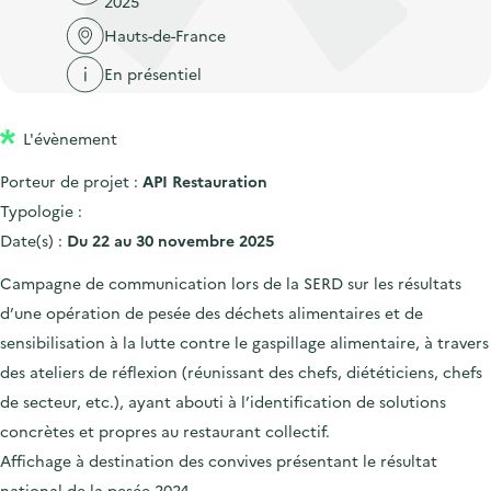
2025
'
c
n
n
a
Hauts-de-France
c
p
c
c
u
En présentiel
r
i
c
e
i
p
u
i
L'évènement
n
a
e
l
c
l
i
Porteur de projet :
API Restauration
i
l
Typologie :
p
Date(s) :
Du 22 au 30 novembre 2025
a
Campagne de communication lors de la SERD sur les résultats
l
d’une opération de pesée des déchets alimentaires et de
e
sensibilisation à la lutte contre le gaspillage alimentaire, à travers
des ateliers de réflexion (réunissant des chefs, diététiciens, chefs
de secteur, etc.), ayant abouti à l’identification de solutions
concrètes et propres au restaurant collectif.
Affichage à destination des convives présentant le résultat
national de la pesée 2024.