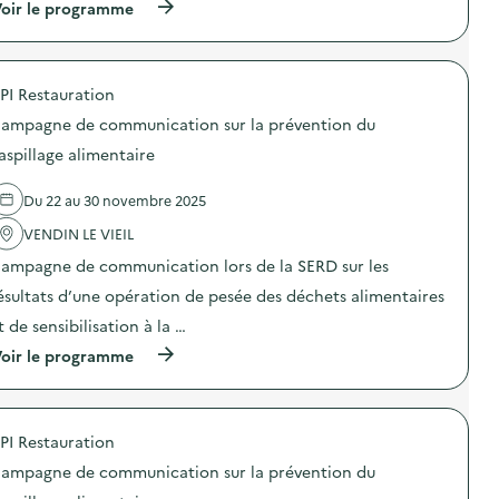
o
(
oir le programme
s
a
n
à
i
m
a
p
o
p
u
r
n
a
c
o
a
g
PI Restauration
o
p
n
n
m
o
t
e
ampagne de communication sur la prévention du
p
s
i
d
o
d
-
aspillage alimentaire
e
s
e
g
c
t
l
a
o
Du 22 au 30 novembre 2025
a
'
s
m
g
a
p
m
VENDIN LE VIEIL
e
c
i
u
)
t
»
n
ampagne de communication lors de la SERD sur les
i
)
i
o
ésultats d’une opération de pesée des déchets alimentaires
c
n
a
t de sensibilisation à la …
:
t
C
i
(
oir le programme
a
o
à
m
n
p
p
s
r
a
u
o
g
PI Restauration
r
p
n
l
o
e
ampagne de communication sur la prévention du
a
s
d
p
d