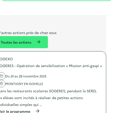
t
s
r
i
l
t
t
o
i
a
e
n
b
l
m
e
e
’autres actions près de chez vous
l
n
Toutes les actions
l
t
é
SODEXO
d
OGERES - Opération de sensibilisation « Mission anti-gaspi »
e
l
Du 24 au 28 novembre 2025
a
MONTIGNY EN GOHELLE
v
ans les restaurants scolaires SOGERES, pendant la SERD,
o
es élèves sont incités à réaliser de petites actions
i
ndividuelles simples qui …
e
(
oir le programme