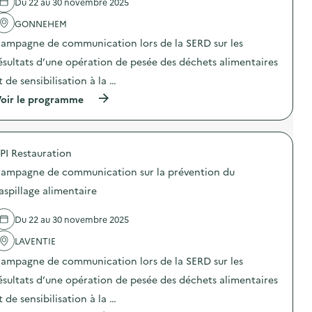
Du 22 au 30 novembre 2025
'
é
a
r
GONNEHEM
c
a
t
t
ampagne de communication lors de la SERD sur les
i
i
o
o
ésultats d’une opération de pesée des déchets alimentaires
n
n
t de sensibilisation à la …
:
d
S
e
(
oir le programme
t
s
à
a
e
p
n
n
r
d
s
o
d
i
PI Restauration
p
e
b
o
s
ampagne de communication sur la prévention du
i
s
e
l
d
aspillage alimentaire
n
i
e
s
s
l
i
a
Du 22 au 30 novembre 2025
'
b
t
a
i
i
LAVENTIE
c
l
o
t
i
ampagne de communication lors de la SERD sur les
n
i
s
«
o
ésultats d’une opération de pesée des déchets alimentaires
a
M
n
t
i
t de sensibilisation à la …
:
i
s
C