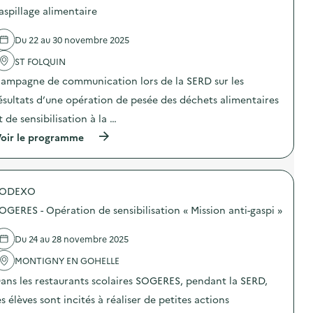
d
d
aspillage alimentaire
e
e
c
l
o
Du 22 au 30 novembre 2025
'
m
a
m
ST FOLQUIN
c
u
t
n
ampagne de communication lors de la SERD sur les
i
i
o
ésultats d’une opération de pesée des déchets alimentaires
c
n
a
t de sensibilisation à la …
:
t
C
i
(
oir le programme
a
o
à
m
n
p
p
s
r
a
u
o
g
SODEXO
r
p
n
l
o
e
OGERES - Opération de sensibilisation « Mission anti-gaspi »
a
s
d
p
d
e
r
e
Du 24 au 28 novembre 2025
c
é
l
o
v
'
MONTIGNY EN GOHELLE
m
e
a
m
ans les restaurants scolaires SOGERES, pendant la SERD,
n
c
u
t
t
n
es élèves sont incités à réaliser de petites actions
i
i
i