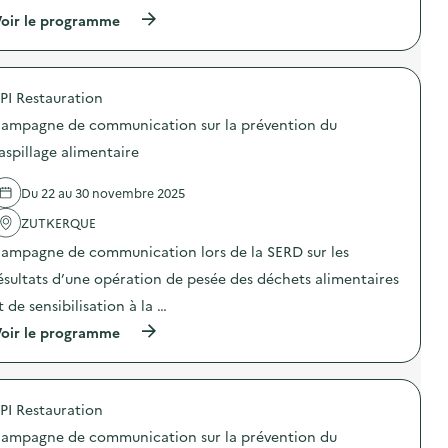
(
oir le programme
à
p
r
o
PI Restauration
p
o
ampagne de communication sur la prévention du
s
d
aspillage alimentaire
e
l
Du 22 au 30 novembre 2025
'
a
ZUTKERQUE
c
t
ampagne de communication lors de la SERD sur les
i
o
ésultats d’une opération de pesée des déchets alimentaires
n
t de sensibilisation à la …
:
C
(
oir le programme
a
à
m
p
p
r
a
o
g
PI Restauration
p
n
o
e
ampagne de communication sur la prévention du
s