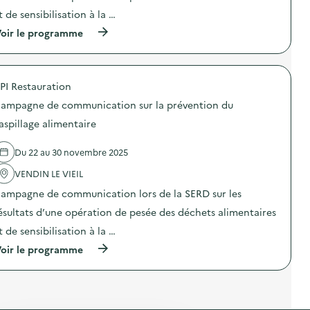
M
m
n
t
i
e
t de sensibilisation à la …
:
i
s
n
C
o
(
oir le programme
s
t
a
n
à
i
a
m
a
p
o
i
p
u
r
n
r
a
c
o
a
e
g
PI Restauration
o
p
n
)
n
m
o
t
e
ampagne de communication sur la prévention du
p
s
i
d
o
d
-
aspillage alimentaire
e
s
e
g
c
t
l
a
o
Du 22 au 30 novembre 2025
a
'
s
m
g
a
p
m
VENDIN LE VIEIL
e
c
i
u
)
t
»
n
ampagne de communication lors de la SERD sur les
i
)
i
o
ésultats d’une opération de pesée des déchets alimentaires
c
n
a
t de sensibilisation à la …
:
t
C
i
(
oir le programme
a
o
à
m
n
p
p
s
r
a
u
o
g
r
p
n