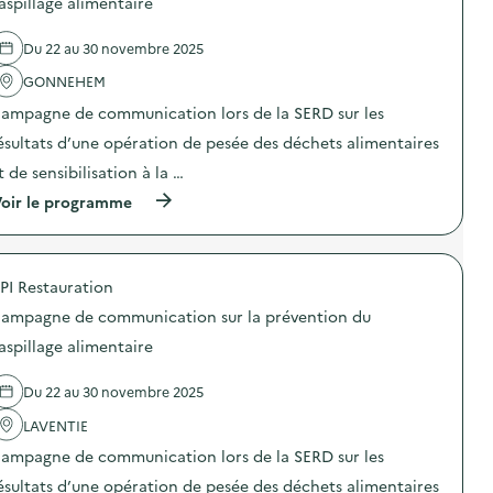
–
aspillage alimentaire
r
l
e
O
l
l
l
p
a
a
Du 22 au 30 novembre 2025
'
é
p
g
a
r
r
e
GONNEHEM
c
a
é
a
t
t
v
ampagne de communication lors de la SERD sur les
l
i
i
e
i
o
o
ésultats d’une opération de pesée des déchets alimentaires
n
m
n
n
t
e
t de sensibilisation à la …
:
d
i
n
S
e
o
(
oir le programme
t
t
s
n
à
a
a
e
d
p
i
n
n
u
r
r
d
s
g
o
e
d
i
a
PI Restauration
p
)
e
b
s
o
s
ampagne de communication sur la prévention du
i
p
s
e
l
i
d
aspillage alimentaire
n
i
l
e
s
s
l
l
i
a
a
Du 22 au 30 novembre 2025
'
b
t
g
a
i
i
e
LAVENTIE
c
l
o
a
t
i
ampagne de communication lors de la SERD sur les
n
l
i
s
«
i
o
ésultats d’une opération de pesée des déchets alimentaires
a