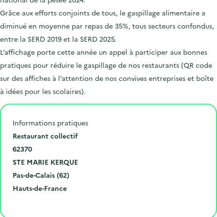
Grâce aux efforts conjoints de tous, le gaspillage alimentaire a
diminué en moyenne par repas de 35%, tous secteurs confondus,
entre la SERD 2019 et la SERD 2025.
L’affichage porte cette année un appel à participer aux bonnes
pratiques pour réduire le gaspillage de nos restaurants (QR code
sur des affiches à l’attention de nos convives entreprises et boîte
à idées pour les scolaires).
Informations pratiques
N
Restaurant collectif
u
C
62370
m
o
V
STE MARIE KERQUE
é
d
i
D
Pas-de-Calais (62)
r
e
l
é
R
Hauts-de-France
o
p
l
p
é
Cliquer pour afficher la carte
e
o
e
a
g