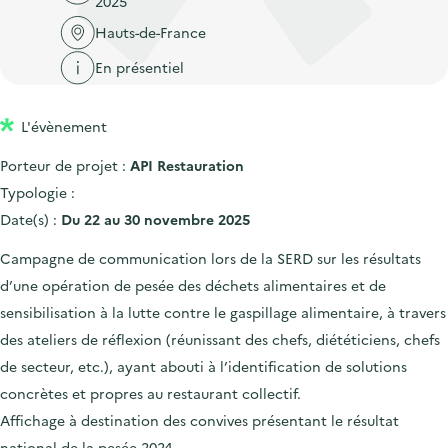
2025
'
c
n
n
a
Hauts-de-France
c
p
c
c
u
En présentiel
r
i
c
e
i
p
u
i
L'évènement
n
a
e
l
c
l
i
Porteur de projet :
API Restauration
i
l
Typologie :
p
Date(s) :
Du 22 au 30 novembre 2025
a
Campagne de communication lors de la SERD sur les résultats
l
d’une opération de pesée des déchets alimentaires et de
e
sensibilisation à la lutte contre le gaspillage alimentaire, à travers
des ateliers de réflexion (réunissant des chefs, diététiciens, chefs
de secteur, etc.), ayant abouti à l’identification de solutions
concrètes et propres au restaurant collectif.
Affichage à destination des convives présentant le résultat
national de la pesée 2024.