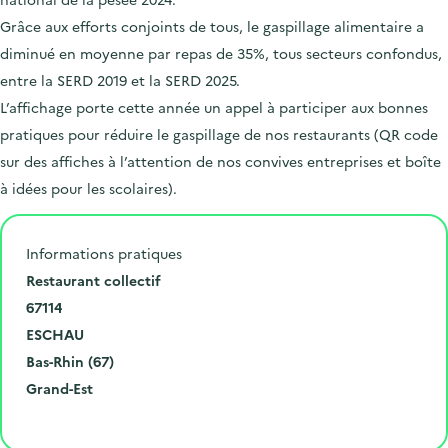
Grâce aux efforts conjoints de tous, le gaspillage alimentaire a
diminué en moyenne par repas de 35%, tous secteurs confondus,
entre la SERD 2019 et la SERD 2025.
L’affichage porte cette année un appel à participer aux bonnes
pratiques pour réduire le gaspillage de nos restaurants (QR code
sur des affiches à l’attention de nos convives entreprises et boîte
à idées pour les scolaires).
Informations pratiques
N
Restaurant collectif
u
C
67114
m
o
V
ESCHAU
é
d
i
D
Bas-Rhin (67)
r
e
l
é
R
Grand-Est
o
p
l
p
é
Cliquer pour afficher la carte
e
o
e
a
g