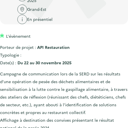
2025
'
c
n
n
a
Grand-Est
c
p
c
c
u
En présentiel
r
i
c
e
i
p
u
i
L'évènement
n
a
e
l
c
l
i
Porteur de projet :
API Restauration
i
l
Typologie :
p
Date(s) :
Du 22 au 30 novembre 2025
a
Campagne de communication lors de la SERD sur les résultats
l
d’une opération de pesée des déchets alimentaires et de
e
sensibilisation à la lutte contre le gaspillage alimentaire, à travers
des ateliers de réflexion (réunissant des chefs, diététiciens, chefs
de secteur, etc.), ayant abouti à l’identification de solutions
concrètes et propres au restaurant collectif.
Affichage à destination des convives présentant le résultat
national de la pesée 2024.