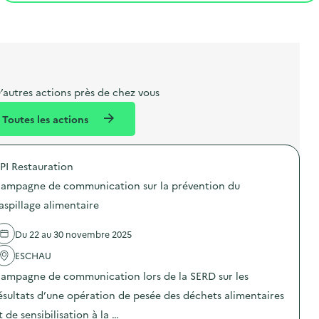
t
s
r
i
l
t
t
o
i
a
e
n
b
l
m
e
e
’autres actions près de chez vous
l
n
Toutes les actions
l
t
é
PI Restauration
d
ampagne de communication sur la prévention du
e
aspillage alimentaire
l
a
Du 22 au 30 novembre 2025
v
ESCHAU
o
ampagne de communication lors de la SERD sur les
i
ésultats d’une opération de pesée des déchets alimentaires
e
t de sensibilisation à la …