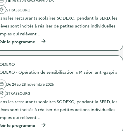
e
d
Du 24 au 28 novembre 2025
l
e
'
STRASBOURG
c
a
o
ans les restaurants scolaires SODEXO, pendant la SERD, les
c
m
t
m
lèves sont incités à réaliser de petites actions individuelles
i
u
o
n
imples qui relèvent …
n
i
(
oir le programme
:
c
à
L
a
p
e
t
r
V
i
o
r
o
SODEXO
p
a
n
o
c
s
ODEXO - Opération de sensibilisation « Mission anti-gaspi »
s
,
u
d
ç
r
e
a
Du 24 au 28 novembre 2025
l
l
m
a
'
STRASBOURG
’
p
a
e
r
ans les restaurants scolaires SODEXO, pendant la SERD, les
c
m
é
t
b
v
lèves sont incités à réaliser de petites actions individuelles
i
a
e
o
l
imples qui relèvent …
n
n
l
t
(
oir le programme
:
e
i
à
S