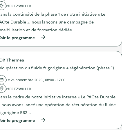
a
a
t
MERTZWILLER
c
t
i
t
i
o
ans la continuité de la phase 1 de notre initiative « Le
i
o
n
o
n
ACte Durable », nous lançons une campagne de
«
n
d
M
ensibilisation et de formation dédiée …
:
e
i
S
s
s
(
oir le programme
O
e
s
à
D
n
i
p
E
s
o
r
X
i
n
o
O
b
a
DR Thermea
p
–
i
n
o
O
écupération du fluide frigorigène + régénération (phase 1)
l
t
s
p
i
i
d
é
s
-
e
Le 24 novembre 2025 , 08:00 - 17:00
r
a
g
l
a
t
a
'
MERTZWILLER
t
i
s
a
i
o
ans le cadre de notre initiative interne « Le PACte Durable
p
c
o
n
i
t
n
, nous avons lancé une opération de récupération du fluide
«
»
i
d
M
)
o
rigorigène R32 …
e
i
n
s
s
(
oir le programme
:
e
s
à
S
n
i
p