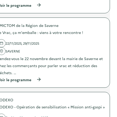
(
oir le programme
à
p
r
o
MICTOM de la Région de Saverne
p
o
e Vrac, ça m'emballe : viens à votre rencontre !
s
d
e
22/11/2025, 29/11/2025
l
'
SAVERNE
a
endez-vous le 22 novembre devant la mairie de Saverne et
c
t
hez les commerçants pour parler vrac et réduction des
i
o
échets. …
n
(
oir le programme
:
à
C
p
a
r
m
o
p
SODEXO
p
a
o
g
ODEXO - Opération de sensibilisation « Mission anti-gaspi »
s
n
d
e