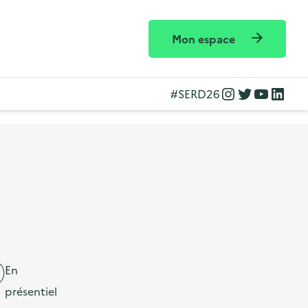
Mon espace
Instagram
Twitter
YouTube
LinkedIn
#SERD26
En
présentiel