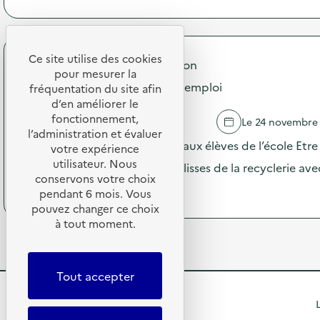
à
o
m
p
n
m
r
:
u
o
V
n
p
Ce site utilise des cookies
i
i
Mulhouse Alsace Agglomération
o
s
pour mesurer la
c
s
Visite Guidée de la Cité du Réemploi
i
fréquentation du site afin
a
d
t
d’en améliorer le
t
e
e
i
fonctionnement,
SAUSHEIM
Le 24 novembre
l
g
o
l’administration et évaluer
'
u
La Cité du Réemploi propose aux élèves de l’école Etr
n
votre expérience
a
i
s
utilisateur. Nous
c
une visite guidée dans les coulisses de la recyclerie av
d
u
t
conservons votre choix
é
r
(
Voir le programme
i
pendant 6 mois. Vous
e
l
à
o
pouvez changer ce choix
d
a
p
n
’
à tout moment.
p
r
:
E
r
o
V
N
é
p
i
V
v
o
s
Tout accepter
I
e
s
i
E
n
d
t
R
)
L
t
e
e