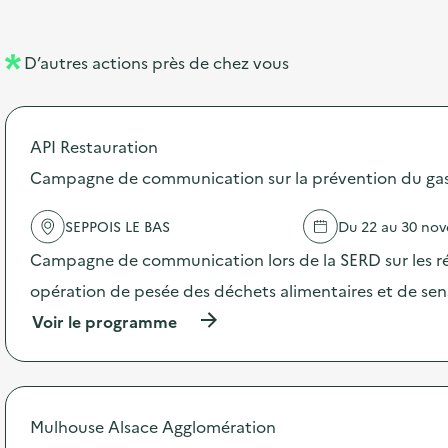
e
e
l
n
D’autres actions près de chez vous
l
t
é
API Restauration
d
Campagne de communication sur la prévention du gasp
e
l
SEPPOIS LE BAS
Du 22 au 30 no
a
Campagne de communication lors de la SERD sur les ré
v
opération de pesée des déchets alimentaires et de sensi
o
(
Voir le programme
i
à
p
e
r
o
p
Mulhouse Alsace Agglomération
o