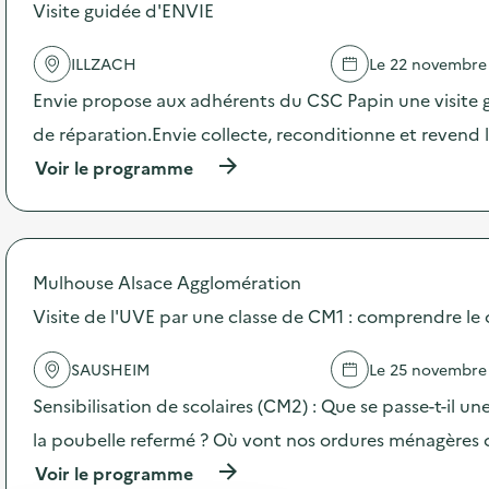
s
Visite guidée d'ENVIE
d
e
ILLZACH
Le 22 novembre
l
'
Envie propose aux adhérents du CSC Papin une visite g
a
c
de réparation.Envie collecte, reconditionne et revend
t
(
Voir le programme
i
à
o
p
n
r
:
o
C
p
a
Mulhouse Alsace Agglomération
o
m
s
Visite de l'UVE par une classe de CM1 : comprendre le 
p
d
a
e
g
SAUSHEIM
Le 25 novembre
l
n
'
e
Sensibilisation de scolaires (CM2) : Que se passe-t-il un
a
d
c
la poubelle refermé ? Où vont nos ordures ménagères 
e
t
c
(
Voir le programme
i
o