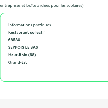
entreprises et boîte à idées pour les scolaires).
Informations pratiques
N
Restaurant collectif
u
C
68580
m
o
V
SEPPOIS LE BAS
é
d
i
D
Haut-Rhin (68)
r
e
l
é
R
Grand-Est
o
p
l
p
é
e
o
e
a
g
t
s
r
i
l
t
t
o
i
a
e
n
b
l
m