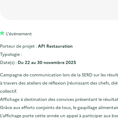
t
p
'
e
i
r
a
d
o
i
c
'
n
n
c
a
p
c
L'évènement
u
c
r
i
e
Porteur de projet :
API Restauration
c
i
p
i
Typologie :
u
n
a
l
Date(s) :
Du 22 au 30 novembre 2025
e
c
l
i
i
Campagne de communication lors de la SERD sur les résultat
l
p
à travers des ateliers de réflexion (réunissant des chefs, di
a
collectif.
l
Affichage à destination des convives présentant le résulta
e
Grâce aux efforts conjoints de tous, le gaspillage alimen
L’affichage porte cette année un appel à participer aux bon