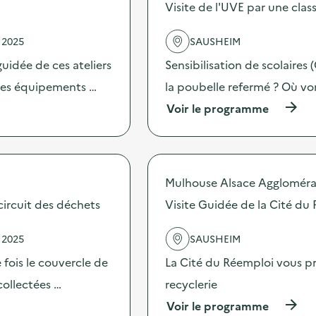
s
Visite de l'UVE par une cla
d
e
 2025
SAUSHEIM
l
'
uidée de ces ateliers
Sensibilisation de scolaires 
a
c
 les équipements …
la poubelle refermé ? Où vo
t
(
Voir le programme
i
à
o
p
n
r
:
o
C
p
a
Mulhouse Alsace Aggloméra
o
m
s
circuit des déchets
Visite Guidée de la Cité du
p
d
a
e
g
 2025
SAUSHEIM
l
n
'
e
e fois le couvercle de
La Cité du Réemploi vous pro
a
d
c
collectées …
recyclerie
e
t
c
(
Voir le programme
i
o