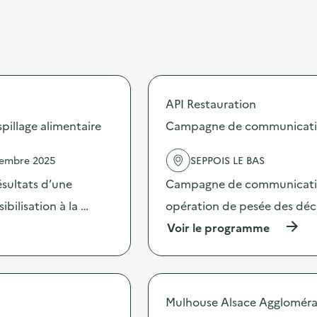
API Restauration
illage alimentaire
Campagne de communication 
vembre 2025
SEPPOIS LE BAS
sultats d’une
Campagne de communication 
bilisation à la …
opération de pesée des déche
(
Voir le programme
à
p
r
o
p
Mulhouse Alsace Aggloméra
o