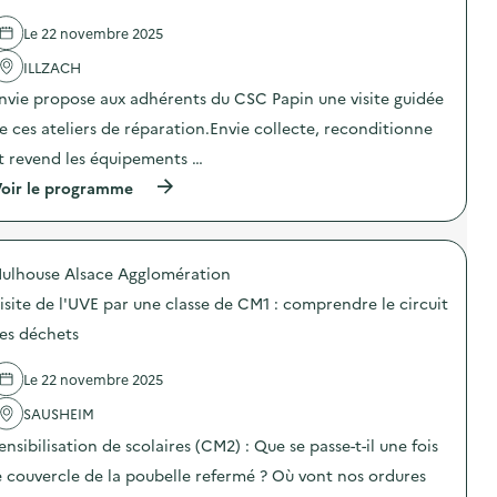
d
d
e
e
Le 22 novembre 2025
c
l
o
'
ILLZACH
m
a
m
nvie propose aux adhérents du CSC Papin une visite guidée
c
u
t
n
e ces ateliers de réparation.Envie collecte, reconditionne
i
i
o
t revend les équipements …
c
n
a
(
oir le programme
:
t
à
C
i
p
a
o
r
m
n
o
p
s
ulhouse Alsace Agglomération
p
a
u
o
g
isite de l'UVE par une classe de CM1 : comprendre le circuit
r
s
n
l
d
e
es déchets
a
e
d
p
l
e
r
Le 22 novembre 2025
'
c
é
a
o
v
SAUSHEIM
c
m
e
t
m
ensibilisation de scolaires (CM2) : Que se passe-t-il une fois
n
i
u
t
o
n
e couvercle de la poubelle refermé ? Où vont nos ordures
i
n
i