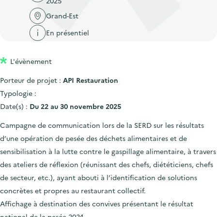
2025
'
c
n
n
a
Grand-Est
c
p
c
c
u
En présentiel
r
i
c
e
i
p
u
i
L'évènement
n
a
e
l
c
l
i
Porteur de projet :
API Restauration
i
l
Typologie :
p
Date(s) :
Du 22 au 30 novembre 2025
a
Campagne de communication lors de la SERD sur les résultats
l
d’une opération de pesée des déchets alimentaires et de
e
sensibilisation à la lutte contre le gaspillage alimentaire, à travers
des ateliers de réflexion (réunissant des chefs, diététiciens, chefs
de secteur, etc.), ayant abouti à l’identification de solutions
concrètes et propres au restaurant collectif.
Affichage à destination des convives présentant le résultat
national de la pesée 2024.