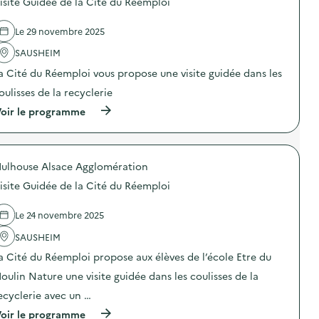
e
isite Guidée de la Cité du Réemploi
s
l
l
d
l
’
e
a
Le 29 novembre 2025
U
l
g
V
'
e
SAUSHEIM
E
a
a
p
a Cité du Réemploi vous propose une visite guidée dans les
c
l
a
t
i
r
oulisses de la recyclerie
i
m
u
o
e
(
oir le programme
n
n
n
à
e
:
t
p
c
V
a
r
l
i
i
o
a
s
ulhouse Alsace Agglomération
r
p
s
i
e
o
s
isite Guidée de la Cité du Réemploi
t
)
s
e
e
d
d
d
e
Le 24 novembre 2025
e
e
l
C
l
'
SAUSHEIM
M
’
a
1
a Cité du Réemploi propose aux élèves de l’école Etre du
U
c
:
V
t
c
oulin Nature une visite guidée dans les coulisses de la
E
i
o
p
o
ecyclerie avec un …
m
a
n
p
(
r
oir le programme
: