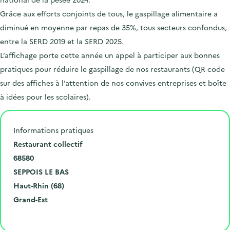
Grâce aux efforts conjoints de tous, le gaspillage alimentaire a
diminué en moyenne par repas de 35%, tous secteurs confondus,
entre la SERD 2019 et la SERD 2025.
L’affichage porte cette année un appel à participer aux bonnes
pratiques pour réduire le gaspillage de nos restaurants (QR code
sur des affiches à l’attention de nos convives entreprises et boîte
à idées pour les scolaires).
Informations pratiques
N
Restaurant collectif
u
C
68580
m
o
V
SEPPOIS LE BAS
é
d
i
D
Haut-Rhin (68)
r
e
l
é
R
Grand-Est
o
p
l
p
é
Cliquer pour afficher la carte
e
o
e
a
g