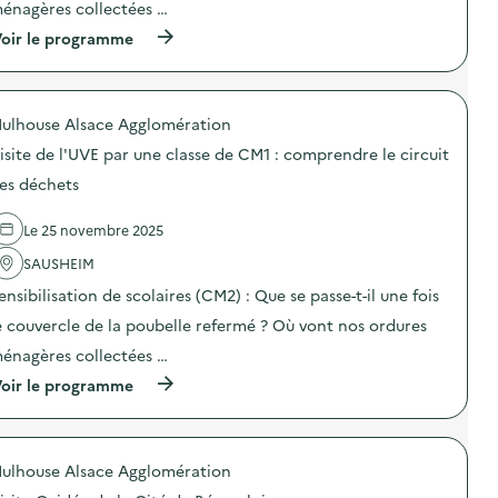
o
énagères collectées …
:
c
n
V
a
(
oir le programme
d
i
t
à
u
s
i
p
g
i
o
r
a
t
n
o
s
e
s
ulhouse Alsace Agglomération
p
p
g
u
o
i
u
isite de l'UVE par une classe de CM1 : comprendre le circuit
r
s
l
i
l
d
l
es déchets
d
a
e
a
é
p
l
g
e
r
Le 25 novembre 2025
'
e
d
é
a
a
’
v
SAUSHEIM
c
l
E
e
t
i
N
ensibilisation de scolaires (CM2) : Que se passe-t-il une fois
n
i
m
V
t
o
e
e couvercle de la poubelle refermé ? Où vont nos ordures
I
i
n
n
E
o
énagères collectées …
:
t
)
n
V
a
(
oir le programme
d
i
i
à
u
s
r
p
g
i
e
r
a
t
)
o
s
e
ulhouse Alsace Agglomération
p
p
d
o
i