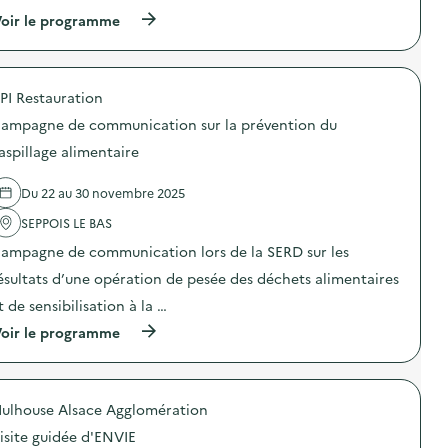
(
oir le programme
à
p
r
o
PI Restauration
p
o
ampagne de communication sur la prévention du
s
d
aspillage alimentaire
e
l
Du 22 au 30 novembre 2025
'
a
SEPPOIS LE BAS
c
t
ampagne de communication lors de la SERD sur les
i
o
ésultats d’une opération de pesée des déchets alimentaires
n
t de sensibilisation à la …
:
C
(
oir le programme
a
à
m
p
p
r
a
o
g
ulhouse Alsace Agglomération
p
n
o
e
isite guidée d'ENVIE
s