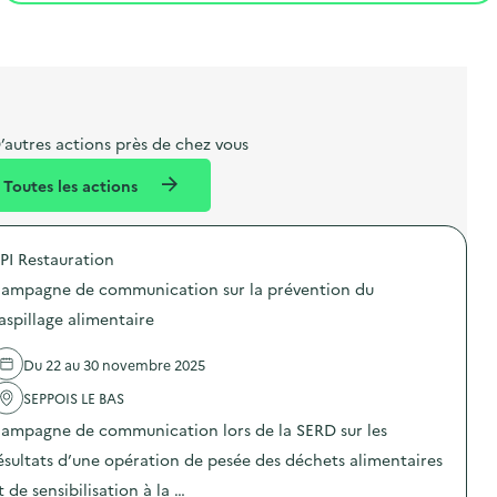
t
s
r
i
l
t
t
o
i
a
e
n
b
l
m
e
e
’autres actions près de chez vous
l
n
Toutes les actions
l
t
é
PI Restauration
d
ampagne de communication sur la prévention du
e
aspillage alimentaire
l
a
Du 22 au 30 novembre 2025
v
SEPPOIS LE BAS
o
ampagne de communication lors de la SERD sur les
i
ésultats d’une opération de pesée des déchets alimentaires
e
t de sensibilisation à la …