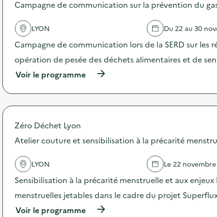
s
Campagne de communication sur la prévention du gasp
d
e
LYON
Du 22 au 30 no
l
'
Campagne de communication lors de la SERD sur les ré
a
c
opération de pesée des déchets alimentaires et de sensi
t
(
Voir le programme
i
à
o
p
n
r
:
o
C
p
a
Zéro Déchet Lyon
o
m
s
Atelier couture et sensibilisation à la précarité menstru
p
d
a
e
g
LYON
Le 22 novembre
l
n
'
e
Sensibilisation à la précarité menstruelle et aux enjeux
a
d
c
menstruelles jetables dans le cadre du projet Superflu
e
t
c
(
Voir le programme
i
o