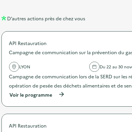
e
e
l
n
D’autres actions près de chez vous
l
t
é
API Restauration
d
Campagne de communication sur la prévention du gasp
e
l
LYON
Du 22 au 30 no
a
Campagne de communication lors de la SERD sur les ré
v
opération de pesée des déchets alimentaires et de sensi
o
(
Voir le programme
i
à
p
e
r
o
p
API Restauration
o