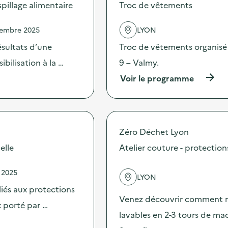
s
illage alimentaire
Troc de vêtements
d
e
vembre 2025
LYON
l
'
sultats d’une
Troc de vêtements organisé
a
c
bilisation à la …
9 – Valmy.
t
(
Voir le programme
i
à
o
p
n
r
:
o
C
p
a
Zéro Déchet Lyon
o
m
s
elle
Atelier couture - protection
p
d
a
e
g
 2025
l
n
LYON
'
e
 liés aux protections
a
d
Venez découvrir comment réa
c
x porté par …
e
t
lavables en 2-3 tours de ma
c
i
o