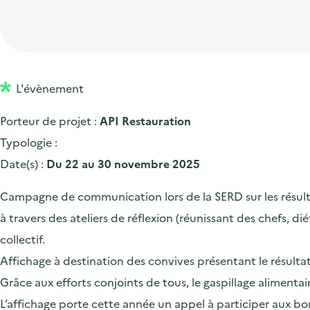
t
p
'
e
i
r
a
d
o
i
c
'
n
n
c
a
p
c
L'évènement
u
c
r
i
e
Porteur de projet :
API Restauration
c
i
p
i
Typologie :
u
n
a
l
Date(s) :
Du 22 au 30 novembre 2025
e
c
l
i
i
Campagne de communication lors de la SERD sur les résultat
l
p
à travers des ateliers de réflexion (réunissant des chefs, di
a
collectif.
l
Affichage à destination des convives présentant le résulta
e
Grâce aux efforts conjoints de tous, le gaspillage alimen
L’affichage porte cette année un appel à participer aux bon