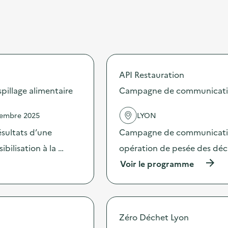
API Restauration
illage alimentaire
Campagne de communication 
vembre 2025
LYON
sultats d’une
Campagne de communication 
bilisation à la …
opération de pesée des déche
(
Voir le programme
à
p
r
o
p
Zéro Déchet Lyon
o