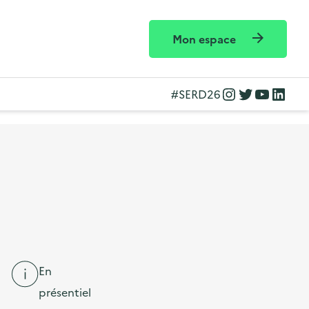
Mon espace
Instagram
Twitter
YouTube
LinkedIn
#SERD26
En
présentiel