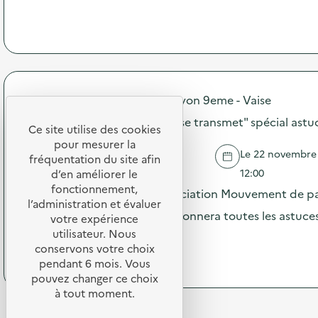
à
o
m
p
n
m
r
:
u
o
C
n
p
a
i
o
m
c
s
p
a
d
Bibliothèque municipale de Lyon 9eme - Vaise
a
t
e
g
i
Atelier "Rien ne se jette, tout se transmet" spécial as
l
n
Ce site utilise des cookies
o
'
e
n
pour mesurer la
a
d
Le 22 novembre 2
s
fréquentation du site afin
LYON
c
e
u
12:00
d’en améliorer le
t
c
r
fonctionnement,
i
Cet atelier coanimé par l’association Mouvement de pal
o
l
l’administration et évaluer
o
m
a
médiathèque de Vaise vous donnera toutes les astuce
n
votre expérience
m
p
:
utilisateur. Nous
u
donner …
r
A
n
conservons votre choix
é
t
(
Voir le programme
i
pendant 6 mois. Vous
v
e
à
c
pouvez changer ce choix
e
l
p
a
n
à tout moment.
i
r
t
t
e
o
i