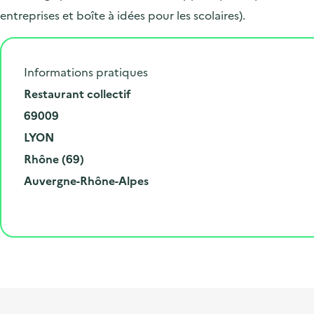
entreprises et boîte à idées pour les scolaires).
Informations pratiques
N
Restaurant collectif
u
C
69009
m
o
V
LYON
é
d
i
D
Rhône (69)
r
e
l
é
R
Auvergne-Rhône-Alpes
o
p
l
p
é
e
o
e
a
g
t
s
r
i
l
t
t
o
i
a
e
n
b
l
m