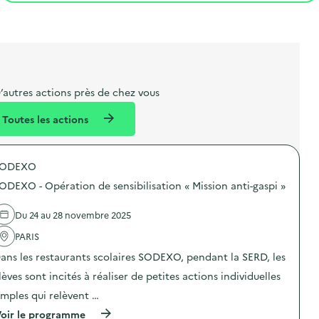
t
s
r
i
l
t
t
o
i
a
e
n
b
l
m
e
e
’autres actions près de chez vous
l
n
Toutes les actions
l
t
é
SODEXO
d
ODEXO - Opération de sensibilisation « Mission anti-gaspi »
e
l
Du 24 au 28 novembre 2025
a
PARIS
v
ans les restaurants scolaires SODEXO, pendant la SERD, les
o
lèves sont incités à réaliser de petites actions individuelles
i
imples qui relèvent …
e
(
oir le programme