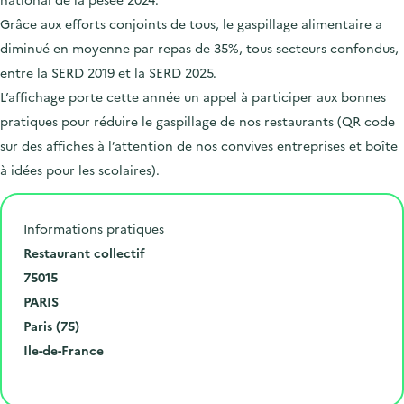
Grâce aux efforts conjoints de tous, le gaspillage alimentaire a
diminué en moyenne par repas de 35%, tous secteurs confondus,
entre la SERD 2019 et la SERD 2025.
L’affichage porte cette année un appel à participer aux bonnes
pratiques pour réduire le gaspillage de nos restaurants (QR code
sur des affiches à l’attention de nos convives entreprises et boîte
à idées pour les scolaires).
Informations pratiques
N
Restaurant collectif
u
C
75015
m
o
V
PARIS
é
d
i
D
Paris (75)
r
e
l
é
R
Ile-de-France
o
p
l
p
é
Cliquer pour afficher la carte
e
o
e
a
g