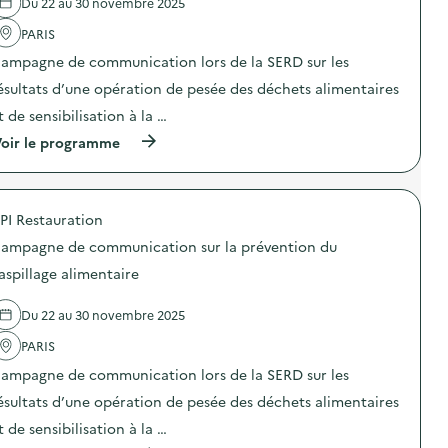
Du 22 au 30 novembre 2025
'
r
a
a
PARIS
c
t
t
i
ampagne de communication lors de la SERD sur les
i
o
o
n
ésultats d’une opération de pesée des déchets alimentaires
n
d
t de sensibilisation à la …
:
e
S
s
(
oir le programme
O
e
à
D
n
p
E
s
r
X
i
o
O
b
PI Restauration
p
–
i
o
O
ampagne de communication sur la prévention du
l
s
p
i
d
aspillage alimentaire
é
s
e
r
a
l
a
t
Du 22 au 30 novembre 2025
'
t
i
a
i
o
PARIS
c
o
n
t
n
ampagne de communication lors de la SERD sur les
«
i
d
M
o
ésultats d’une opération de pesée des déchets alimentaires
e
i
n
s
s
t de sensibilisation à la …
:
e
s
C