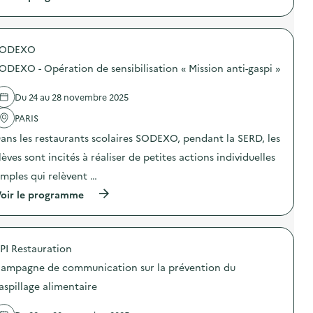
à
p
r
o
SODEXO
p
o
ODEXO - Opération de sensibilisation « Mission anti-gaspi »
s
d
e
Du 24 au 28 novembre 2025
l
'
PARIS
a
ans les restaurants scolaires SODEXO, pendant la SERD, les
c
t
lèves sont incités à réaliser de petites actions individuelles
i
o
imples qui relèvent …
n
(
oir le programme
:
à
S
p
O
r
D
o
E
PI Restauration
p
X
o
O
ampagne de communication sur la prévention du
s
–
d
O
aspillage alimentaire
e
p
l
é