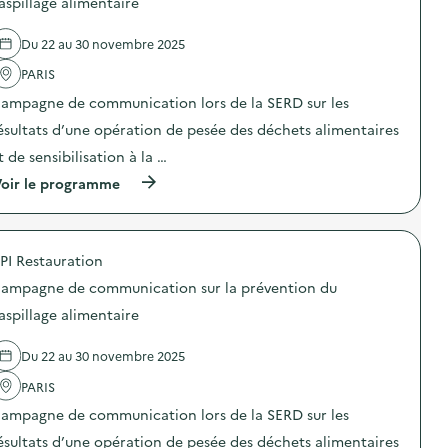
aspillage alimentaire
s
e
r
e
p
c
é
l
i
o
Du 22 au 30 novembre 2025
v
'
»
m
e
a
)
m
PARIS
n
c
u
t
t
n
ampagne de communication lors de la SERD sur les
i
i
i
o
o
ésultats d’une opération de pesée des déchets alimentaires
c
n
n
a
t de sensibilisation à la …
d
:
t
u
C
i
(
oir le programme
g
a
o
à
a
m
n
p
s
p
s
r
p
a
u
o
i
g
PI Restauration
r
p
l
n
l
o
l
e
ampagne de communication sur la prévention du
a
s
a
d
p
d
aspillage alimentaire
g
e
r
e
e
c
é
l
a
o
Du 22 au 30 novembre 2025
v
'
l
m
e
a
i
m
PARIS
n
c
m
u
t
t
e
n
ampagne de communication lors de la SERD sur les
i
i
n
i
o
o
ésultats d’une opération de pesée des déchets alimentaires
t
c