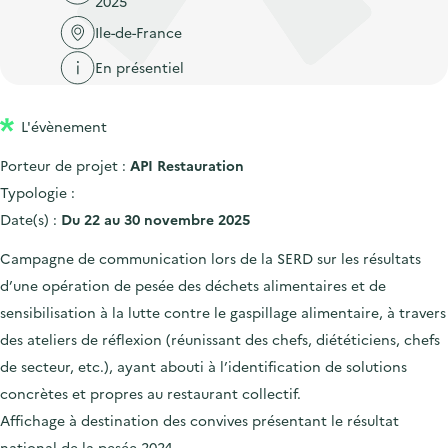
2025
'
c
n
n
a
Ile-de-France
c
p
c
c
u
En présentiel
r
i
c
e
i
p
u
i
L'évènement
n
a
e
l
c
l
i
Porteur de projet :
API Restauration
i
l
Typologie :
p
Date(s) :
Du 22 au 30 novembre 2025
a
Campagne de communication lors de la SERD sur les résultats
l
d’une opération de pesée des déchets alimentaires et de
e
sensibilisation à la lutte contre le gaspillage alimentaire, à travers
des ateliers de réflexion (réunissant des chefs, diététiciens, chefs
de secteur, etc.), ayant abouti à l’identification de solutions
concrètes et propres au restaurant collectif.
Affichage à destination des convives présentant le résultat
national de la pesée 2024.