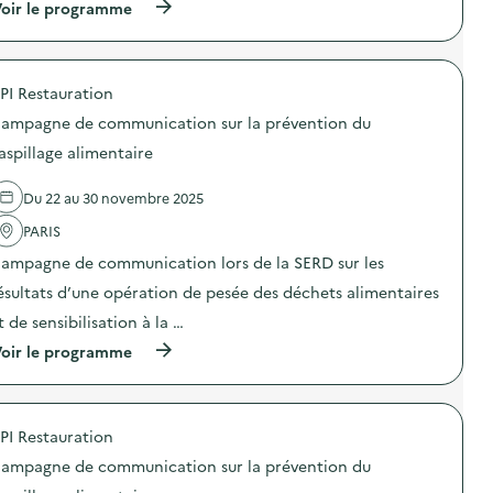
n
(
oir le programme
i
a
s
à
o
m
i
p
n
p
b
r
a
a
i
o
n
g
PI Restauration
l
p
t
n
i
o
i
e
ampagne de communication sur la prévention du
s
s
-
d
a
d
g
aspillage alimentaire
e
t
e
a
c
i
l
s
o
Du 22 au 30 novembre 2025
o
'
p
m
n
a
i
m
PARIS
«
c
»
u
M
t
)
n
ampagne de communication lors de la SERD sur les
i
i
i
s
o
ésultats d’une opération de pesée des déchets alimentaires
c
s
n
a
t de sensibilisation à la …
i
:
t
o
C
i
(
oir le programme
n
a
o
à
a
m
n
p
n
p
s
r
t
a
u
o
i
g
PI Restauration
r
p
-
n
l
o
g
e
ampagne de communication sur la prévention du
a
s
a
d
p
d