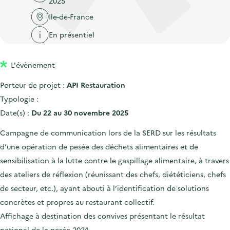
2025
'
c
n
n
a
Ile-de-France
c
p
c
c
u
En présentiel
r
i
c
e
i
p
u
i
L'évènement
n
a
e
l
c
l
i
Porteur de projet :
API Restauration
i
l
Typologie :
p
Date(s) :
Du 22 au 30 novembre 2025
a
Campagne de communication lors de la SERD sur les résultats
l
d’une opération de pesée des déchets alimentaires et de
e
sensibilisation à la lutte contre le gaspillage alimentaire, à travers
des ateliers de réflexion (réunissant des chefs, diététiciens, chefs
de secteur, etc.), ayant abouti à l’identification de solutions
concrètes et propres au restaurant collectif.
Affichage à destination des convives présentant le résultat
national de la pesée 2024.