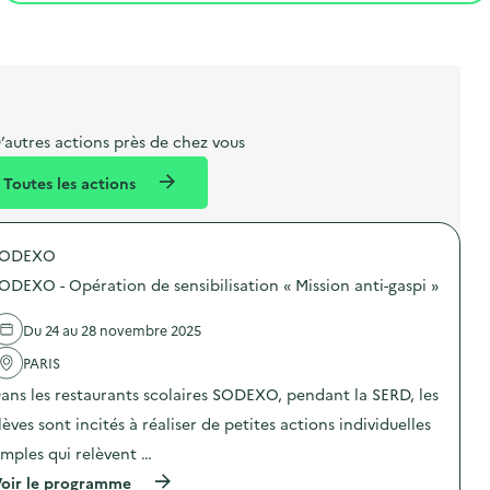
t
s
r
i
l
t
t
o
i
a
e
n
b
l
m
e
e
’autres actions près de chez vous
l
n
Toutes les actions
l
t
é
SODEXO
d
ODEXO - Opération de sensibilisation « Mission anti-gaspi »
e
l
Du 24 au 28 novembre 2025
a
PARIS
v
ans les restaurants scolaires SODEXO, pendant la SERD, les
o
lèves sont incités à réaliser de petites actions individuelles
i
imples qui relèvent …
e
(
oir le programme