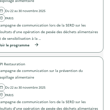
aspillage alimentaire
s
e
r
e
p
c
é
l
i
o
Du 22 au 30 novembre 2025
v
'
»
m
e
a
)
m
PARIS
n
c
u
t
t
n
ampagne de communication lors de la SERD sur les
i
i
i
o
o
ésultats d’une opération de pesée des déchets alimentaires
c
n
n
a
t de sensibilisation à la …
d
:
t
u
C
i
(
oir le programme
g
a
o
à
a
m
n
p
s
p
s
r
p
a
u
o
i
g
PI Restauration
r
p
l
n
l
o
l
e
ampagne de communication sur la prévention du
a
s
a
d
p
d
aspillage alimentaire
g
e
r
e
e
c
é
l
a
o
Du 22 au 30 novembre 2025
v
'
l
m
e
a
i
m
PARIS
n
c
m
u
t
t
e
n
ampagne de communication lors de la SERD sur les
i
i
n
i
o
o
ésultats d’une opération de pesée des déchets alimentaires
t
c