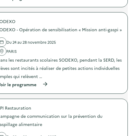
à
p
r
o
SODEXO
p
o
ODEXO - Opération de sensibilisation « Mission anti-gaspi »
s
d
e
Du 24 au 28 novembre 2025
l
'
PARIS
a
ans les restaurants scolaires SODEXO, pendant la SERD, les
c
t
lèves sont incités à réaliser de petites actions individuelles
i
o
imples qui relèvent …
n
(
oir le programme
:
à
S
p
O
r
D
o
E
PI Restauration
p
X
o
O
ampagne de communication sur la prévention du
s
–
d
O
aspillage alimentaire
e
p
l
é