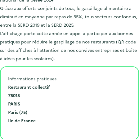
Grâce aux efforts conjoints de tous, le gaspillage alimentaire a
diminué en moyenne par repas de 35%, tous secteurs confondus,
entre la SERD 2019 et la SERD 2025.
L’affichage porte cette année un appel à participer aux bonnes
pratiques pour réduire le gaspillage de nos restaurants (QR code
sur des affiches à l’attention de nos convives entreprises et boîte
à idées pour les scolaires).
Informations pratiques
N
Restaurant collectif
u
C
75015
m
o
V
PARIS
é
d
i
D
Paris (75)
r
e
l
é
R
Ile-de-France
o
p
l
p
é
Cliquer pour afficher la carte
e
o
e
a
g