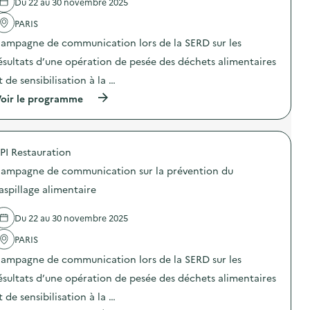
Du 22 au 30 novembre 2025
'
r
a
a
PARIS
c
t
t
i
ampagne de communication lors de la SERD sur les
i
o
o
n
ésultats d’une opération de pesée des déchets alimentaires
n
d
t de sensibilisation à la …
:
e
S
s
(
oir le programme
O
e
à
D
n
p
E
s
r
X
i
o
O
b
PI Restauration
p
–
i
o
O
ampagne de communication sur la prévention du
l
s
p
i
d
aspillage alimentaire
é
s
e
r
a
l
a
t
Du 22 au 30 novembre 2025
'
t
i
a
i
o
PARIS
c
o
n
t
n
ampagne de communication lors de la SERD sur les
«
i
d
M
o
ésultats d’une opération de pesée des déchets alimentaires
e
i
n
s
s
t de sensibilisation à la …
:
e
s
C