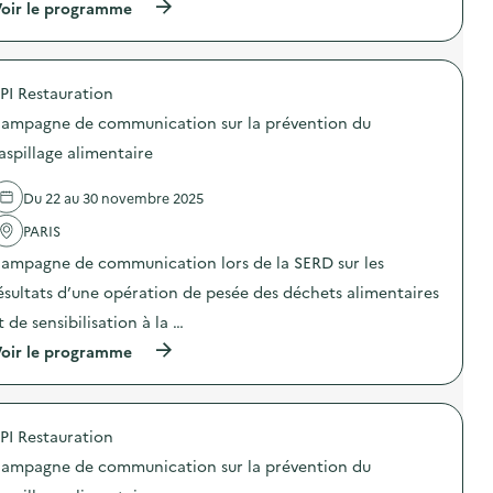
n
(
oir le programme
i
a
s
à
o
m
i
p
n
p
b
r
a
a
i
o
n
g
PI Restauration
l
p
t
n
i
o
i
e
ampagne de communication sur la prévention du
s
s
-
d
a
d
g
aspillage alimentaire
e
t
e
a
c
i
l
s
o
Du 22 au 30 novembre 2025
o
'
p
m
n
a
i
m
PARIS
«
c
»
u
M
t
)
n
ampagne de communication lors de la SERD sur les
i
i
i
s
o
ésultats d’une opération de pesée des déchets alimentaires
c
s
n
a
t de sensibilisation à la …
i
:
t
o
C
i
(
oir le programme
n
a
o
à
a
m
n
p
n
p
s
r
t
a
u
o
i
g
PI Restauration
r
p
-
n
l
o
g
e
ampagne de communication sur la prévention du
a
s
a
d
p
d