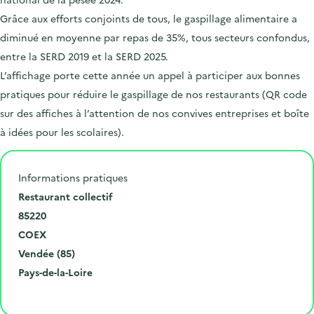
Grâce aux efforts conjoints de tous, le gaspillage alimentaire a
diminué en moyenne par repas de 35%, tous secteurs confondus,
entre la SERD 2019 et la SERD 2025.
L’affichage porte cette année un appel à participer aux bonnes
pratiques pour réduire le gaspillage de nos restaurants (QR code
sur des affiches à l’attention de nos convives entreprises et boîte
à idées pour les scolaires).
Informations pratiques
N
Restaurant collectif
u
C
85220
m
o
V
COEX
é
d
i
D
Vendée (85)
r
e
l
é
R
Pays-de-la-Loire
o
p
l
p
é
Cliquer pour afficher la carte
e
o
e
a
g