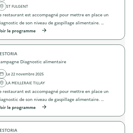
e
l
t
D
'
ST FULGENT
a
i
a
i
e restaurant est accompagné pour mettre en place un
a
c
r
g
t
iagnostic de son niveau de gaspillage alimentaire. …
e
n
i
)
o
o
(
oir le programme
s
n
à
t
:
p
i
C
r
c
a
o
a
m
ESTORIA
p
l
p
o
ampagne Diagnostic alimentaire
i
a
s
m
g
d
e
n
e
Le 22 novembre 2025
n
e
l
t
D
'
LA MEILLERAIE TILLAY
a
i
a
i
e restaurant est accompagné pour mettre en place un
a
c
r
g
t
iagnostic de son niveau de gaspillage alimentaire. …
e
n
i
)
o
o
(
oir le programme
s
n
à
t
:
p
i
C
r
c
a
o
a
m
ESTORIA
p