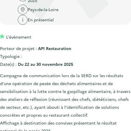
2025
'
c
n
n
a
Pays-de-la-Loire
c
p
c
c
u
En présentiel
r
i
c
e
i
p
u
i
L'évènement
n
a
e
l
c
l
i
Porteur de projet :
API Restauration
i
l
Typologie :
p
Date(s) :
Du 22 au 30 novembre 2025
a
Campagne de communication lors de la SERD sur les résultats
l
d’une opération de pesée des déchets alimentaires et de
e
sensibilisation à la lutte contre le gaspillage alimentaire, à travers
des ateliers de réflexion (réunissant des chefs, diététiciens, chefs
de secteur, etc.), ayant abouti à l’identification de solutions
concrètes et propres au restaurant collectif.
Affichage à destination des convives présentant le résultat
national de la pesée 2024.