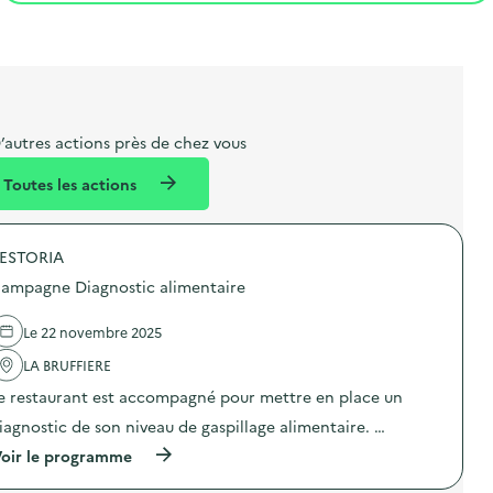
t
s
r
i
l
t
t
o
i
a
e
n
b
l
m
e
e
’autres actions près de chez vous
l
n
Toutes les actions
l
t
é
ESTORIA
d
ampagne Diagnostic alimentaire
e
l
Le 22 novembre 2025
a
LA BRUFFIERE
v
e restaurant est accompagné pour mettre en place un
o
iagnostic de son niveau de gaspillage alimentaire. …
i
(
oir le programme
e
à
p