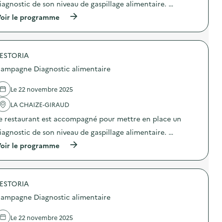
iagnostic de son niveau de gaspillage alimentaire. …
n
i
o
o
(
oir le programme
s
n
à
t
:
p
i
C
r
c
a
o
a
m
ESTORIA
p
l
p
o
ampagne Diagnostic alimentaire
i
a
s
m
g
d
e
n
e
Le 22 novembre 2025
n
e
l
t
D
'
LA CHAIZE-GIRAUD
a
i
a
i
e restaurant est accompagné pour mettre en place un
a
c
r
g
t
iagnostic de son niveau de gaspillage alimentaire. …
e
n
i
)
o
o
(
oir le programme
s
n
à
t
:
p
i
C
r
c
a
o
a
m
ESTORIA
p
l
p
o
ampagne Diagnostic alimentaire
i
a
s
m
g
d
e
n
e
Le 22 novembre 2025
n