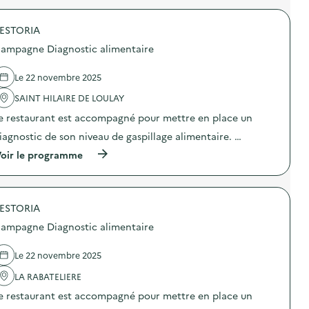
r
o
ESTORIA
p
o
ampagne Diagnostic alimentaire
s
d
e
Le 22 novembre 2025
l
'
SAINT HILAIRE DE LOULAY
a
e restaurant est accompagné pour mettre en place un
c
t
iagnostic de son niveau de gaspillage alimentaire. …
i
o
(
oir le programme
n
à
:
p
C
r
a
o
m
ESTORIA
p
p
o
ampagne Diagnostic alimentaire
a
s
g
d
n
e
Le 22 novembre 2025
e
l
D
'
LA RABATELIERE
i
a
e restaurant est accompagné pour mettre en place un
a
c
g
t