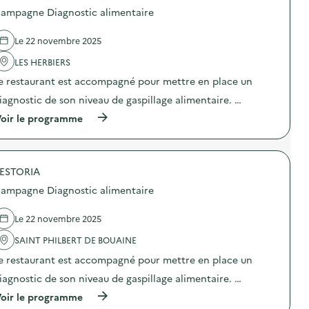
l
p
o
ampagne Diagnostic alimentaire
i
a
s
m
g
d
e
n
e
Le 22 novembre 2025
n
e
l
t
D
'
LES HERBIERS
a
i
a
i
e restaurant est accompagné pour mettre en place un
a
c
r
g
t
iagnostic de son niveau de gaspillage alimentaire. …
e
n
i
)
o
o
(
oir le programme
s
n
à
t
:
p
i
C
r
c
a
o
a
m
ESTORIA
p
l
p
o
ampagne Diagnostic alimentaire
i
a
s
m
g
d
e
n
e
Le 22 novembre 2025
n
e
l
t
D
'
SAINT PHILBERT DE BOUAINE
a
i
a
i
e restaurant est accompagné pour mettre en place un
a
c
r
g
t
iagnostic de son niveau de gaspillage alimentaire. …
e
n
i
)
o
o
(
oir le programme
s
n
à