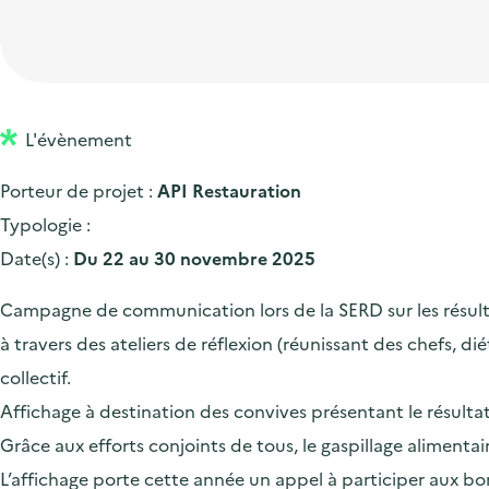
t
p
'
e
i
r
a
d
o
i
c
'
n
n
c
a
p
c
L'évènement
u
c
r
i
e
Porteur de projet :
API Restauration
c
i
p
i
Typologie :
u
n
a
l
Date(s) :
Du 22 au 30 novembre 2025
e
c
l
i
i
Campagne de communication lors de la SERD sur les résultat
l
p
à travers des ateliers de réflexion (réunissant des chefs, di
a
collectif.
l
Affichage à destination des convives présentant le résulta
e
Grâce aux efforts conjoints de tous, le gaspillage alimen
L’affichage porte cette année un appel à participer aux bon