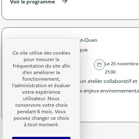
(
Voir le programme
i
e
à
o
s
p
n
z
r
:
é
o
C
r
p
a
o
o
m
d
Groupe Local Zero Waste Saint-Ouen
s
p
é
d
Atelier La Fresque du Numérique
a
c
Ce site utilise des cookies
e
g
h
pour mesurer la
l
n
e
Le 25 novembre 2
'
fréquentation du site afin
e
SAINT-OUEN-SUR-SEINE
t
a
21:00
d’en améliorer le
d
”
c
fonctionnement,
e
La Fresque du Numérique est un atelier collaboratif et 
d
t
c
l’administration et évaluer
a
i
sensibiliser les participants aux enjeux environnemen
o
votre expérience
n
o
m
s
utilisateur. Nous
…
n
m
l
conservons votre choix
:
u
(
Voir le programme
e
pendant 6 mois. Vous
C
n
à
s
pouvez changer ce choix
a
i
p
l
à tout moment.
m
c
r
y
p
a
o
c
a
t
p