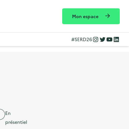
Mon espace
Instagram
Twitter
YouTube
LinkedIn
#SERD26
En
présentiel