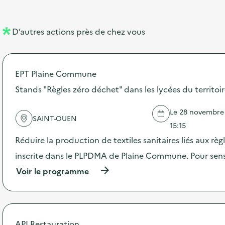
e
e
l
n
D’autres actions près de chez vous
l
t
é
EPT Plaine Commune
d
Stands "Règles zéro déchet" dans les lycées du territoi
e
l
Le 28 novembre 2
SAINT-OUEN
a
15:15
v
Réduire la production de textiles sanitaires liés aux règ
o
inscrite dans le PLPDMA de Plaine Commune. Pour sensib
i
(
Voir le programme
à
e
p
r
o
p
API Restauration