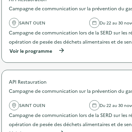
o
s
Campagne de communication sur la prévention du gasp
d
e
SAINT OUEN
Du 22 au 30 no
l
'
Campagne de communication lors de la SERD sur les ré
a
c
opération de pesée des déchets alimentaires et de sensi
t
(
Voir le programme
i
à
o
p
n
r
:
o
S
p
t
API Restauration
o
a
s
Campagne de communication sur la prévention du gasp
n
d
d
e
s
SAINT OUEN
Du 22 au 30 no
l
“
'
R
Campagne de communication lors de la SERD sur les ré
a
è
c
opération de pesée des déchets alimentaires et de sensi
g
t
l