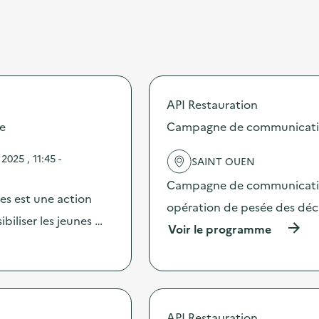
API Restauration
re
Campagne de communication 
025 , 11:45 -
SAINT OUEN
Campagne de communication 
les est une action
opération de pesée des déche
iliser les jeunes …
(
Voir le programme
à
p
r
o
p
o
API Restauration