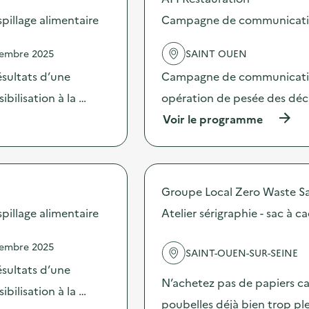
s
d
illage alimentaire
Campagne de communication 
e
l
vembre 2025
SAINT OUEN
'
a
sultats d’une
Campagne de communication 
c
t
bilisation à la …
opération de pesée des déche
i
(
Voir le programme
o
à
n
p
:
r
C
o
a
p
m
Groupe Local Zero Waste S
o
p
s
illage alimentaire
Atelier sérigraphie - sac à 
a
d
g
e
n
vembre 2025
l
e
SAINT-OUEN-SUR-SEINE
'
d
sultats d’une
a
e
N’achetez pas de papiers ca
c
bilisation à la …
c
t
poubelles déjà bien trop ple
o