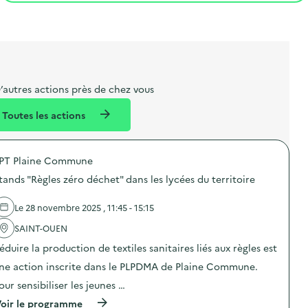
t
s
r
i
l
t
t
o
i
a
e
n
b
l
m
e
e
’autres actions près de chez vous
l
n
Toutes les actions
l
t
é
PT Plaine Commune
d
tands "Règles zéro déchet" dans les lycées du territoire
e
l
Le 28 novembre 2025 , 11:45 - 15:15
a
SAINT-OUEN
v
éduire la production de textiles sanitaires liés aux règles est
o
ne action inscrite dans le PLPDMA de Plaine Commune.
i
our sensibiliser les jeunes …
e
(
oir le programme