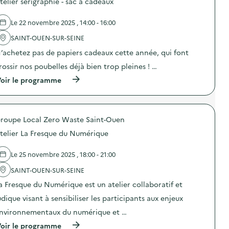
l
e
telier sérigraphie - sac à cadeaux
a
s
a
d
p
d
g
e
r
e
Le 22 novembre 2025 , 14:00 - 16:00
e
c
é
l
a
o
v
'
SAINT-OUEN-SUR-SEINE
l
m
e
a
i
m
’achetez pas de papiers cadeaux cette année, qui font
n
c
m
u
t
t
e
n
rossir nos poubelles déjà bien trop pleines ! …
i
i
n
i
o
o
(
oir le programme
t
c
n
n
à
a
a
d
:
p
i
t
u
C
r
r
i
g
a
o
e
o
a
m
roupe Local Zero Waste Saint-Ouen
p
)
n
s
p
o
s
telier La Fresque du Numérique
p
a
s
u
i
g
d
r
l
n
e
Le 25 novembre 2025 , 18:00 - 21:00
l
l
e
l
a
a
d
'
SAINT-OUEN-SUR-SEINE
p
g
e
a
r
a Fresque du Numérique est un atelier collaboratif et
e
c
c
é
a
o
t
v
udique visant à sensibiliser les participants aux enjeux
l
m
i
e
i
m
o
nvironnementaux du numérique et …
n
m
u
n
t
e
(
n
oir le programme
: