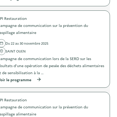
à
p
r
o
PI Restauration
p
o
ampagne de communication sur la prévention du
s
d
aspillage alimentaire
e
l
Du 22 au 30 novembre 2025
'
a
SAINT OUEN
c
t
ampagne de communication lors de la SERD sur les
i
o
ésultats d’une opération de pesée des déchets alimentaires
n
t de sensibilisation à la …
:
S
(
oir le programme
t
à
a
p
n
r
d
o
s
PI Restauration
p
“
o
R
ampagne de communication sur la prévention du
s
è
d
aspillage alimentaire
g