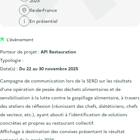
2025
'
c
n
n
a
Ile-de-France
c
p
c
c
u
En présentiel
r
i
c
e
i
p
u
i
L'évènement
n
a
e
l
c
l
i
Porteur de projet :
API Restauration
i
l
Typologie :
p
Date(s) :
Du 22 au 30 novembre 2025
a
Campagne de communication lors de la SERD sur les résultats
l
d’une opération de pesée des déchets alimentaires et de
e
sensibilisation à la lutte contre le gaspillage alimentaire, à travers
des ateliers de réflexion (réunissant des chefs, diététiciens, chefs
de secteur, etc.), ayant abouti à l’identification de solutions
concrètes et propres au restaurant collectif.
Affichage à destination des convives présentant le résultat
national de la pesée 2024.