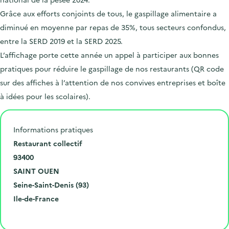
Grâce aux efforts conjoints de tous, le gaspillage alimentaire a
diminué en moyenne par repas de 35%, tous secteurs confondus,
entre la SERD 2019 et la SERD 2025.
L’affichage porte cette année un appel à participer aux bonnes
pratiques pour réduire le gaspillage de nos restaurants (QR code
sur des affiches à l’attention de nos convives entreprises et boîte
à idées pour les scolaires).
Informations pratiques
N
Restaurant collectif
u
C
93400
m
o
V
SAINT OUEN
é
d
i
D
Seine-Saint-Denis (93)
r
e
l
é
R
Ile-de-France
o
p
l
p
é
Cliquer pour afficher la carte
e
o
e
a
g