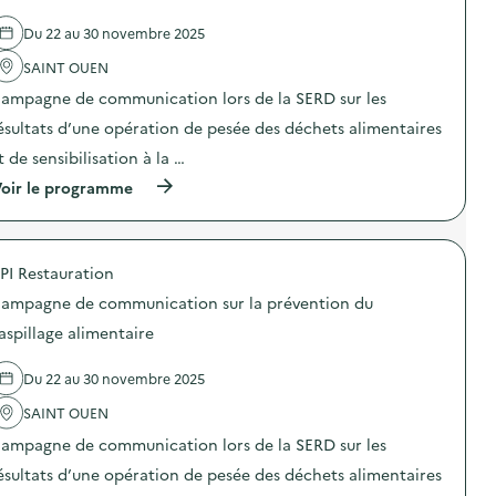
e
l
l
e
Du 22 au 30 novembre 2025
'
s
a
z
SAINT OUEN
c
é
t
r
ampagne de communication lors de la SERD sur les
i
o
o
ésultats d’une opération de pesée des déchets alimentaires
d
n
é
t de sensibilisation à la …
:
c
C
h
(
oir le programme
a
e
à
m
t
p
p
”
r
a
d
o
g
PI Restauration
a
p
n
n
o
e
ampagne de communication sur la prévention du
s
s
d
l
d
aspillage alimentaire
e
e
e
c
s
l
o
Du 22 au 30 novembre 2025
l
'
m
y
a
m
SAINT OUEN
c
c
u
é
t
n
ampagne de communication lors de la SERD sur les
e
i
i
s
o
ésultats d’une opération de pesée des déchets alimentaires
c
d
n