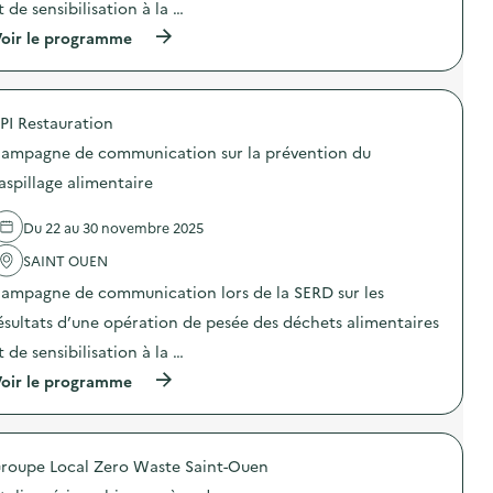
a
t de sensibilisation à la …
u
:
t
t
C
i
(
oir le programme
e
a
o
à
r
m
n
p
r
p
s
r
i
a
u
o
t
g
PI Restauration
r
p
o
n
l
o
i
e
ampagne de communication sur la prévention du
a
s
r
d
p
d
aspillage alimentaire
e
e
r
e
)
c
é
l
o
Du 22 au 30 novembre 2025
v
'
m
e
a
m
SAINT OUEN
n
c
u
t
t
n
ampagne de communication lors de la SERD sur les
i
i
i
o
o
ésultats d’une opération de pesée des déchets alimentaires
c
n
n
a
t de sensibilisation à la …
d
:
t
u
C
i
(
oir le programme
g
a
o
à
a
m
n
p
s
p
s
r
p
a
u
o
i
g
roupe Local Zero Waste Saint-Ouen
r
p
l
n
l
o