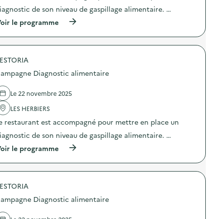
r
g
t
iagnostic de son niveau de gaspillage alimentaire. …
e
n
i
)
o
o
(
oir le programme
s
n
à
t
:
p
i
C
r
c
a
o
a
m
ESTORIA
p
l
p
o
ampagne Diagnostic alimentaire
i
a
s
m
g
d
e
n
e
Le 22 novembre 2025
n
e
l
t
D
'
LES HERBIERS
a
i
a
i
e restaurant est accompagné pour mettre en place un
a
c
r
g
t
iagnostic de son niveau de gaspillage alimentaire. …
e
n
i
)
o
o
(
oir le programme
s
n
à
t
:
p
i
C
r
c
a
o
a
m
ESTORIA
p
l
p
o
ampagne Diagnostic alimentaire
i
a
s
m
g
d
e
n
e