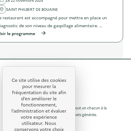
Le 22 novembre 2025
n
e
l
t
D
'
SAINT PHILBERT DE BOUAINE
a
i
a
i
e restaurant est accompagné pour mettre en place un
a
c
r
g
t
iagnostic de son niveau de gaspillage alimentaire. …
e
n
i
)
o
o
(
oir le programme
s
n
à
t
:
p
i
C
r
c
a
o
a
m
p
l
p
o
i
a
s
m
g
R
d
e
n
e
e
n
e
l
Ce site utilise des cookies
t
D
R
'
t
pour mesurer la
a
i
a
e
fréquentation du site afin
i
a
o
c
r
g
d’en améliorer le
t
t
u
e
n
© 2026 SERD
i
fonctionnement,
)
o
o
o
L’objectif de la SERD est de sensibiliser tout un chacun à la
r
l’administration et évaluer
s
n
nécessité de réduire la quantité de déchets générée.
u
t
votre expérience
à
:
i
SUIVEZ-NOUS
C
utilisateur. Nous
r
l
c
a
conservons votre choix
a