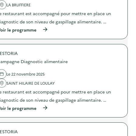
a
LA BRUFFIERE
v
e restaurant est accompagné pour mettre en place un
o
iagnostic de son niveau de gaspillage alimentaire. …
i
(
oir le programme
e
à
p
r
o
ESTORIA
p
o
ampagne Diagnostic alimentaire
s
d
e
Le 22 novembre 2025
l
'
SAINT HILAIRE DE LOULAY
a
e restaurant est accompagné pour mettre en place un
c
t
iagnostic de son niveau de gaspillage alimentaire. …
i
o
(
oir le programme
n
à
:
p
C
r
a
o
m
ESTORIA
p