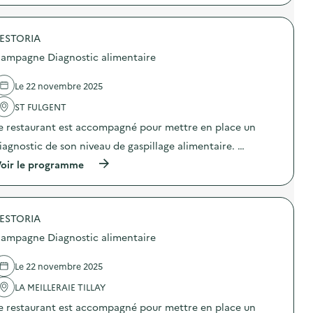
t
:
p
i
C
r
c
a
o
a
m
ESTORIA
p
l
p
o
ampagne Diagnostic alimentaire
i
a
s
m
g
d
e
n
e
Le 22 novembre 2025
n
e
l
t
D
'
ST FULGENT
a
i
a
i
e restaurant est accompagné pour mettre en place un
a
c
r
g
t
iagnostic de son niveau de gaspillage alimentaire. …
e
n
i
)
o
o
(
oir le programme
s
n
à
t
:
p
i
C
r
c
a
o
a
m
ESTORIA
p
l
p
o
ampagne Diagnostic alimentaire
i
a
s
m
g
d
e
n
e
Le 22 novembre 2025
n
e
l
t
D
'
LA MEILLERAIE TILLAY
a
i
a
i
e restaurant est accompagné pour mettre en place un
a
c