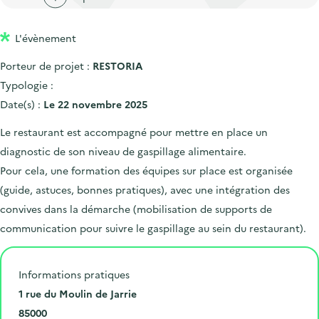
'
c
n
n
a
c
p
c
L'évènement
c
u
r
i
c
e
Porteur de projet :
RESTORIA
i
p
u
i
Typologie :
n
a
e
l
Date(s) :
Le 22 novembre 2025
c
l
i
Le restaurant est accompagné pour mettre en place un
i
l
diagnostic de son niveau de gaspillage alimentaire.
p
Pour cela, une formation des équipes sur place est organisée
a
(guide, astuces, bonnes pratiques), avec une intégration des
l
convives dans la démarche (mobilisation de supports de
e
communication pour suivre le gaspillage au sein du restaurant).
Informations pratiques
N
1 rue du Moulin de Jarrie
u
C
85000