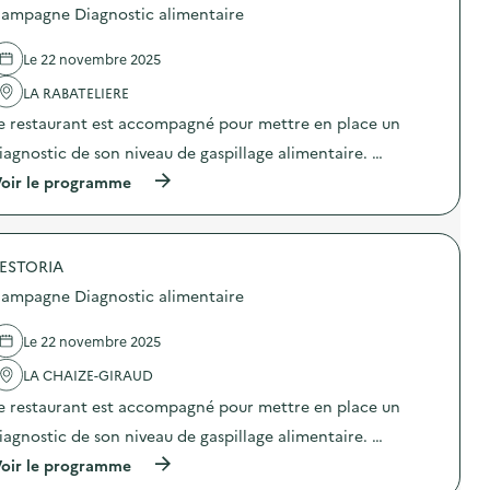
p
o
ampagne Diagnostic alimentaire
a
s
g
d
n
e
Le 22 novembre 2025
e
l
D
'
LA RABATELIERE
i
a
e restaurant est accompagné pour mettre en place un
a
c
g
t
iagnostic de son niveau de gaspillage alimentaire. …
n
i
o
o
(
oir le programme
s
n
à
t
:
p
i
C
r
c
a
o
a
m
ESTORIA
p
l
p
o
ampagne Diagnostic alimentaire
i
a
s
m
g
d
e
n
e
Le 22 novembre 2025
n
e
l
t
D
'
LA CHAIZE-GIRAUD
a
i
a
i
e restaurant est accompagné pour mettre en place un
a
c
r
g
t
iagnostic de son niveau de gaspillage alimentaire. …
e
n
i
)
o
o
(
oir le programme
s
n
à