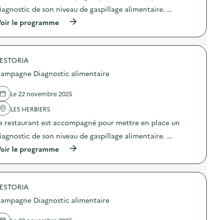
r
g
t
iagnostic de son niveau de gaspillage alimentaire. …
e
n
i
)
o
o
(
oir le programme
s
n
à
t
:
p
i
C
r
c
a
o
a
m
ESTORIA
p
l
p
o
ampagne Diagnostic alimentaire
i
a
s
m
g
d
e
n
e
Le 22 novembre 2025
n
e
l
t
D
'
LES HERBIERS
a
i
a
i
e restaurant est accompagné pour mettre en place un
a
c
r
g
t
iagnostic de son niveau de gaspillage alimentaire. …
e
n
i
)
o
o
(
oir le programme
s
n
à
t
:
p
i
C
r
c
a
o
a
m
ESTORIA
p
l
p
o
ampagne Diagnostic alimentaire
i
a
s
m
g
d
e
n
e