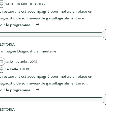
a
SAINT HILAIRE DE LOULAY
v
e restaurant est accompagné pour mettre en place un
o
iagnostic de son niveau de gaspillage alimentaire. …
i
(
oir le programme
e
à
p
r
o
ESTORIA
p
o
ampagne Diagnostic alimentaire
s
d
e
Le 22 novembre 2025
l
'
LA RABATELIERE
a
e restaurant est accompagné pour mettre en place un
c
t
iagnostic de son niveau de gaspillage alimentaire. …
i
o
(
oir le programme
n
à
:
p
C
r
a
o
m
ESTORIA
p