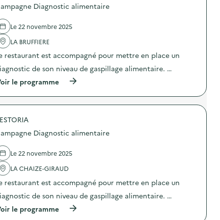
p
o
ampagne Diagnostic alimentaire
a
s
g
d
n
e
Le 22 novembre 2025
e
l
D
'
LA BRUFFIERE
i
a
e restaurant est accompagné pour mettre en place un
a
c
g
t
iagnostic de son niveau de gaspillage alimentaire. …
n
i
o
o
(
oir le programme
s
n
à
t
:
p
i
C
r
c
a
o
a
m
ESTORIA
p
l
p
o
ampagne Diagnostic alimentaire
i
a
s
m
g
d
e
n
e
Le 22 novembre 2025
n
e
l
t
D
'
LA CHAIZE-GIRAUD
a
i
a
i
e restaurant est accompagné pour mettre en place un
a
c
r
g
t
iagnostic de son niveau de gaspillage alimentaire. …
e
n
i
)
o
o
(
oir le programme
s
n
à