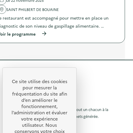
Le 22 novembre 2025
n
e
l
t
D
'
SAINT PHILBERT DE BOUAINE
a
i
a
i
e restaurant est accompagné pour mettre en place un
a
c
r
g
t
iagnostic de son niveau de gaspillage alimentaire. …
e
n
i
)
o
o
(
oir le programme
s
n
à
t
:
p
i
C
r
c
a
o
a
m
p
l
p
o
i
a
s
m
g
R
d
e
n
e
e
n
e
l
Ce site utilise des cookies
t
D
R
'
t
pour mesurer la
a
i
a
e
fréquentation du site afin
i
a
o
c
r
g
d’en améliorer le
t
t
u
e
n
© 2026 SERD
i
fonctionnement,
)
o
o
o
L’objectif de la SERD est de sensibiliser tout un chacun à la
r
l’administration et évaluer
s
n
nécessité de réduire la quantité de déchets générée.
u
t
votre expérience
à
:
i
SUIVEZ-NOUS
C
utilisateur. Nous
r
l
c
a
conservons votre choix
a