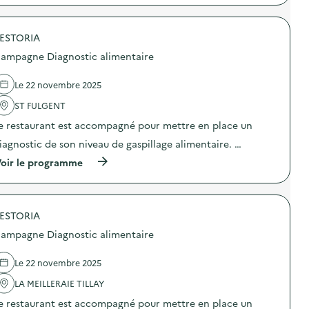
t
:
p
i
C
r
c
a
o
a
m
ESTORIA
p
l
p
o
ampagne Diagnostic alimentaire
i
a
s
m
g
d
e
n
e
Le 22 novembre 2025
n
e
l
t
D
'
ST FULGENT
a
i
a
i
e restaurant est accompagné pour mettre en place un
a
c
r
g
t
iagnostic de son niveau de gaspillage alimentaire. …
e
n
i
)
o
o
(
oir le programme
s
n
à
t
:
p
i
C
r
c
a
o
a
m
ESTORIA
p
l
p
o
ampagne Diagnostic alimentaire
i
a
s
m
g
d
e
n
e
Le 22 novembre 2025
n
e
l
t
D
'
LA MEILLERAIE TILLAY
a
i
a
i
e restaurant est accompagné pour mettre en place un
a
c