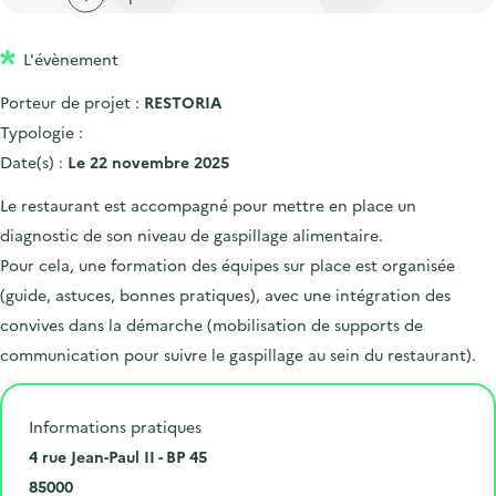
'
c
n
n
a
c
p
c
L'évènement
c
u
r
i
c
e
Porteur de projet :
RESTORIA
i
p
u
i
Typologie :
n
a
e
l
Date(s) :
Le 22 novembre 2025
c
l
i
Le restaurant est accompagné pour mettre en place un
i
l
diagnostic de son niveau de gaspillage alimentaire.
p
Pour cela, une formation des équipes sur place est organisée
a
(guide, astuces, bonnes pratiques), avec une intégration des
l
convives dans la démarche (mobilisation de supports de
e
communication pour suivre le gaspillage au sein du restaurant).
Informations pratiques
N
4 rue Jean-Paul II - BP 45
u
C
85000