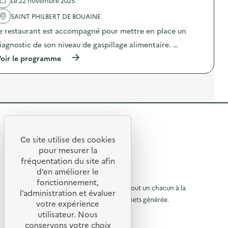
Le 22 novembre 2025
n
e
l
t
D
'
SAINT PHILBERT DE BOUAINE
a
i
a
i
e restaurant est accompagné pour mettre en place un
a
c
r
g
t
iagnostic de son niveau de gaspillage alimentaire. …
e
n
i
)
o
o
(
oir le programme
s
n
à
t
:
p
i
C
r
c
a
o
a
m
p
l
p
o
i
a
s
m
g
R
d
e
n
e
e
n
e
l
Ce site utilise des cookies
t
D
R
'
t
pour mesurer la
a
i
a
e
fréquentation du site afin
i
a
o
c
r
g
d’en améliorer le
t
t
u
e
n
© 2026 SERD
i
fonctionnement,
)
o
o
o
L’objectif de la SERD est de sensibiliser tout un chacun à la
r
l’administration et évaluer
s
n
nécessité de réduire la quantité de déchets générée.
u
t
votre expérience
à
:
i
SUIVEZ-NOUS
C
utilisateur. Nous
r
l
c
a
conservons votre choix
a