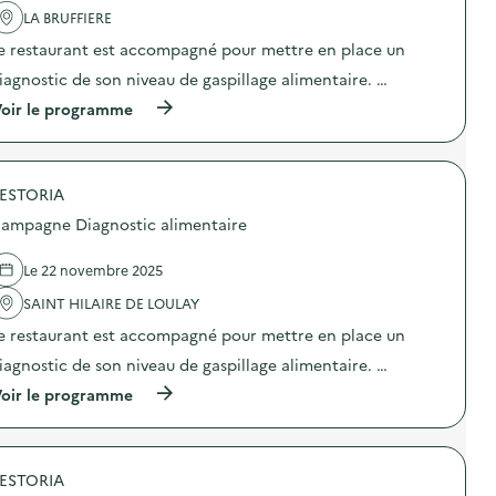
a
LA BRUFFIERE
v
e restaurant est accompagné pour mettre en place un
o
iagnostic de son niveau de gaspillage alimentaire. …
i
(
oir le programme
e
à
p
r
o
ESTORIA
p
o
ampagne Diagnostic alimentaire
s
d
e
Le 22 novembre 2025
l
'
SAINT HILAIRE DE LOULAY
a
e restaurant est accompagné pour mettre en place un
c
t
iagnostic de son niveau de gaspillage alimentaire. …
i
o
(
oir le programme
n
à
:
p
C
r
a
o
m
ESTORIA
p