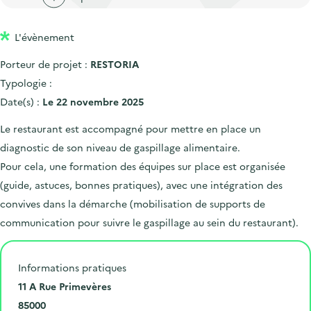
'
c
n
n
a
c
p
c
L'évènement
c
u
r
i
c
e
Porteur de projet :
RESTORIA
i
p
u
i
Typologie :
n
a
e
l
Date(s) :
Le 22 novembre 2025
c
l
i
Le restaurant est accompagné pour mettre en place un
i
l
diagnostic de son niveau de gaspillage alimentaire.
p
Pour cela, une formation des équipes sur place est organisée
a
(guide, astuces, bonnes pratiques), avec une intégration des
l
convives dans la démarche (mobilisation de supports de
e
communication pour suivre le gaspillage au sein du restaurant).
Informations pratiques
N
11 A Rue Primevères
u
C
85000