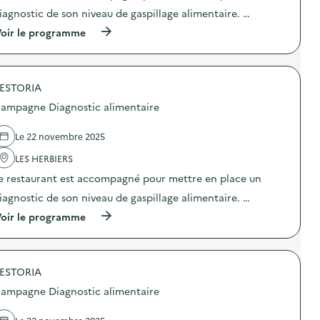
r
g
t
iagnostic de son niveau de gaspillage alimentaire. …
e
n
i
)
o
o
(
oir le programme
s
n
à
t
:
p
i
C
r
c
a
o
a
m
ESTORIA
p
l
p
o
ampagne Diagnostic alimentaire
i
a
s
m
g
d
e
n
e
Le 22 novembre 2025
n
e
l
t
D
'
LES HERBIERS
a
i
a
i
e restaurant est accompagné pour mettre en place un
a
c
r
g
t
iagnostic de son niveau de gaspillage alimentaire. …
e
n
i
)
o
o
(
oir le programme
s
n
à
t
:
p
i
C
r
c
a
o
a
m
ESTORIA
p
l
p
o
ampagne Diagnostic alimentaire
i
a
s
m
g
d
e
n
e