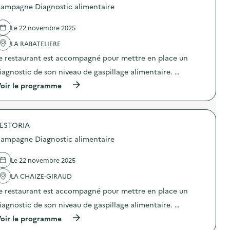
p
o
ampagne Diagnostic alimentaire
a
s
g
d
n
e
Le 22 novembre 2025
e
l
D
'
LA RABATELIERE
i
a
e restaurant est accompagné pour mettre en place un
a
c
g
t
iagnostic de son niveau de gaspillage alimentaire. …
n
i
o
o
(
oir le programme
s
n
à
t
:
p
i
C
r
c
a
o
a
m
ESTORIA
p
l
p
o
ampagne Diagnostic alimentaire
i
a
s
m
g
d
e
n
e
Le 22 novembre 2025
n
e
l
t
D
'
LA CHAIZE-GIRAUD
a
i
a
i
e restaurant est accompagné pour mettre en place un
a
c
r
g
t
iagnostic de son niveau de gaspillage alimentaire. …
e
n
i
)
o
o
(
oir le programme
s
n
à