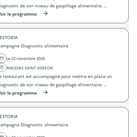
r
g
t
iagnostic de son niveau de gaspillage alimentaire. …
e
n
i
)
o
o
(
oir le programme
s
n
à
t
:
p
i
C
r
c
a
o
a
m
ESTORIA
p
l
p
o
ampagne Diagnostic alimentaire
i
a
s
m
g
d
e
n
e
Le 22 novembre 2025
n
e
l
t
D
'
ANCENIS SAINT GEREON
a
i
a
i
e restaurant est accompagné pour mettre en place un
a
c
r
g
t
iagnostic de son niveau de gaspillage alimentaire. …
e
n
i
)
o
o
(
oir le programme
s
n
à
t
:
p
i
C
r
c
a
o
a
m
ESTORIA
p
l
p
o
ampagne Diagnostic alimentaire
i
a
s
m
g
d
e
n
e