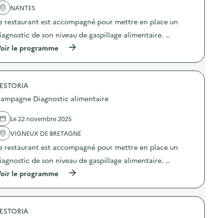
a
NANTES
v
e restaurant est accompagné pour mettre en place un
o
iagnostic de son niveau de gaspillage alimentaire. …
i
(
oir le programme
e
à
p
r
o
ESTORIA
p
o
ampagne Diagnostic alimentaire
s
d
e
Le 22 novembre 2025
l
'
VIGNEUX DE BRETAGNE
a
e restaurant est accompagné pour mettre en place un
c
t
iagnostic de son niveau de gaspillage alimentaire. …
i
o
(
oir le programme
n
à
:
p
C
r
a
o
m
ESTORIA
p