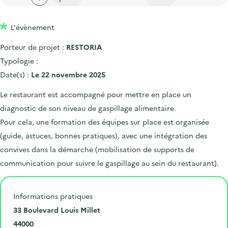
'
c
n
n
a
c
p
c
L'évènement
c
u
r
i
c
e
Porteur de projet :
RESTORIA
i
p
u
i
Typologie :
n
a
e
l
Date(s) :
Le 22 novembre 2025
c
l
i
Le restaurant est accompagné pour mettre en place un
i
l
diagnostic de son niveau de gaspillage alimentaire.
p
Pour cela, une formation des équipes sur place est organisée
a
(guide, astuces, bonnes pratiques), avec une intégration des
l
convives dans la démarche (mobilisation de supports de
e
communication pour suivre le gaspillage au sein du restaurant).
Informations pratiques
N
33 Boulevard Louis Millet
u
C
44000