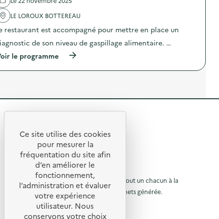
Le 22 novembre 2025
n
e
l
t
D
'
LE LOROUX BOTTEREAU
a
i
a
i
e restaurant est accompagné pour mettre en place un
a
c
r
g
t
iagnostic de son niveau de gaspillage alimentaire. …
e
n
i
)
o
o
(
oir le programme
s
n
à
t
:
p
i
C
r
c
a
o
a
m
p
l
p
o
i
a
s
m
g
R
d
e
n
e
e
n
e
l
Ce site utilise des cookies
t
D
R
'
t
pour mesurer la
a
i
a
e
fréquentation du site afin
i
a
o
c
r
g
d’en améliorer le
t
t
u
e
n
© 2026 SERD
i
fonctionnement,
)
o
o
o
L’objectif de la SERD est de sensibiliser tout un chacun à la
r
l’administration et évaluer
s
n
nécessité de réduire la quantité de déchets générée.
u
t
votre expérience
à
:
i
SUIVEZ-NOUS
C
utilisateur. Nous
r
l
c
a
conservons votre choix
a