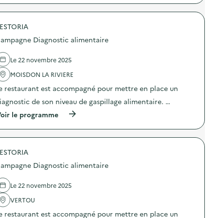
t
:
p
i
C
r
c
a
o
a
m
ESTORIA
p
l
p
o
ampagne Diagnostic alimentaire
i
a
s
m
g
d
e
n
e
Le 22 novembre 2025
n
e
l
t
D
'
MOISDON LA RIVIERE
a
i
a
i
e restaurant est accompagné pour mettre en place un
a
c
r
g
t
iagnostic de son niveau de gaspillage alimentaire. …
e
n
i
)
o
o
(
oir le programme
s
n
à
t
:
p
i
C
r
c
a
o
a
m
ESTORIA
p
l
p
o
ampagne Diagnostic alimentaire
i
a
s
m
g
d
e
n
e
Le 22 novembre 2025
n
e
l
t
D
'
VERTOU
a
i
a
i
e restaurant est accompagné pour mettre en place un
a
c