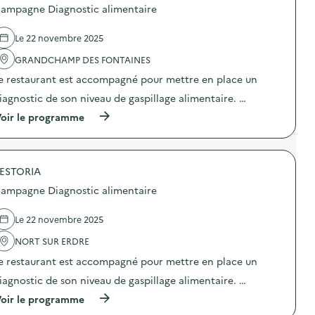
p
o
ampagne Diagnostic alimentaire
a
s
g
d
n
e
Le 22 novembre 2025
e
l
D
'
GRANDCHAMP DES FONTAINES
i
a
e restaurant est accompagné pour mettre en place un
a
c
g
t
iagnostic de son niveau de gaspillage alimentaire. …
n
i
o
o
(
oir le programme
s
n
à
t
:
p
i
C
r
c
a
o
a
m
ESTORIA
p
l
p
o
ampagne Diagnostic alimentaire
i
a
s
m
g
d
e
n
e
Le 22 novembre 2025
n
e
l
t
D
'
NORT SUR ERDRE
a
i
a
i
e restaurant est accompagné pour mettre en place un
a
c
r
g
t
iagnostic de son niveau de gaspillage alimentaire. …
e
n
i
)
o
o
(
oir le programme
s
n
à