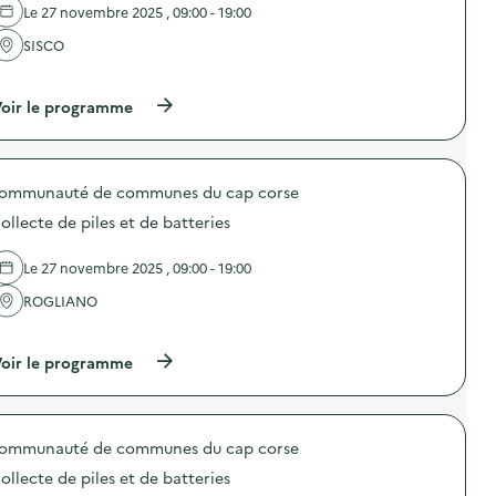
s
e
Le 27 novembre 2025 , 09:00 - 19:00
u
l
r
'
SISCO
l
a
e
…
c
s
t
(
oir le programme
D
i
à
3
o
p
E
n
r
)
:
o
C
ommunauté de communes du cap corse
p
o
o
l
ollecte de piles et de batteries
s
l
d
e
e
Le 27 novembre 2025 , 09:00 - 19:00
c
l
t
'
ROGLIANO
e
a
d
…
c
e
t
(
oir le programme
p
i
à
i
o
p
l
n
r
e
:
o
s
C
ommunauté de communes du cap corse
p
e
o
o
t
l
ollecte de piles et de batteries
s
d
l