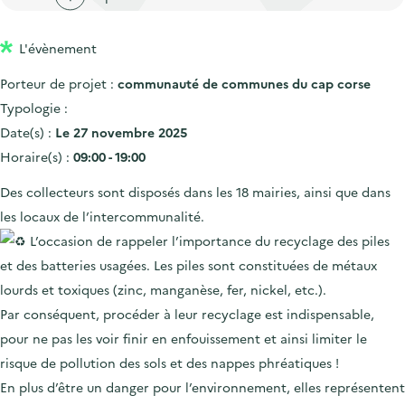
'
c
n
n
a
c
p
c
L'évènement
c
u
r
i
c
e
Porteur de projet :
communauté de communes du cap corse
i
p
u
i
Typologie :
n
a
e
l
Date(s) :
Le 27 novembre 2025
c
l
i
Horaire(s) :
09:00 - 19:00
i
l
Des collecteurs sont disposés dans les 18 mairies, ainsi que dans
p
les locaux de l’intercommunalité.
a
L’occasion de rappeler l’importance du recyclage des piles
l
et des batteries usagées. Les piles sont constituées de métaux
e
lourds et toxiques (zinc, manganèse, fer, nickel, etc.).
Par conséquent, procéder à leur recyclage est indispensable,
pour ne pas les voir finir en enfouissement et ainsi limiter le
risque de pollution des sols et des nappes phréatiques !
En plus d’être un danger pour l’environnement, elles représentent