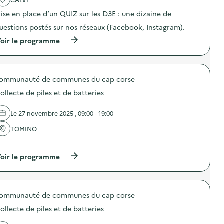
v
ise en place d’un QUIZ sur les D3E : une dizaine de
o
uestions postés sur nos réseaux (Facebook, Instagram).
i
(
oir le programme
e
à
p
r
o
ommunauté de communes du cap corse
p
o
ollecte de piles et de batteries
s
d
e
Le 27 novembre 2025 , 09:00 - 19:00
l
'
TOMINO
a
…
c
t
(
oir le programme
i
à
o
p
n
r
:
o
Q
ommunauté de communes du cap corse
p
u
o
i
ollecte de piles et de batteries
s
z
d