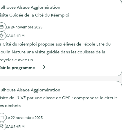
i
o
a
s
ulhouse Alsace Agglomération
p
s
i
o
s
isite Guidée de la Cité du Réemploi
t
s
e
e
d
d
d
e
Le 24 novembre 2025
e
e
l
C
l
'
SAUSHEIM
M
’
a
1
a Cité du Réemploi propose aux élèves de l’école Etre du
U
c
:
V
t
c
oulin Nature une visite guidée dans les coulisses de la
E
i
o
p
o
ecyclerie avec un …
m
a
n
p
(
r
oir le programme
:
r
à
u
V
e
p
n
i
n
r
e
s
d
o
c
i
r
ulhouse Alsace Agglomération
p
l
t
e
o
a
e
l
isite de l'UVE par une classe de CM1 : comprendre le circuit
s
s
G
e
d
s
u
es déchets
c
e
e
i
i
l
d
d
r
Le 22 novembre 2025
'
e
é
c
a
C
e
u
SAUSHEIM
c
M
d
i