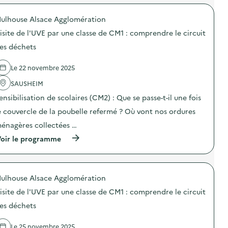
é
t
ulhouse Alsace Agglomération
d
isite de l'UVE par une classe de CM1 : comprendre le circuit
e
es déchets
l
a
Le 22 novembre 2025
v
SAUSHEIM
o
ensibilisation de scolaires (CM2) : Que se passe-t-il une fois
i
e couvercle de la poubelle refermé ? Où vont nos ordures
e
énagères collectées …
(
oir le programme
à
p
r
o
ulhouse Alsace Agglomération
p
o
isite de l'UVE par une classe de CM1 : comprendre le circuit
s
d
es déchets
e
l
Le 25 novembre 2025
'