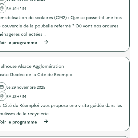
a
SAUSHEIM
c
t
ensibilisation de scolaires (CM2) : Que se passe-t-il une fois
i
o
e couvercle de la poubelle refermé ? Où vont nos ordures
n
énagères collectées …
:
V
(
oir le programme
i
à
s
p
i
r
t
o
e
ulhouse Alsace Agglomération
p
d
o
e
isite Guidée de la Cité du Réemploi
s
l
d
’
e
Le 29 novembre 2025
U
l
V
'
SAUSHEIM
E
a
p
a Cité du Réemploi vous propose une visite guidée dans les
c
a
t
r
oulisses de la recyclerie
i
u
o
(
oir le programme
n
n
à
e
:
p
c
V
r
l