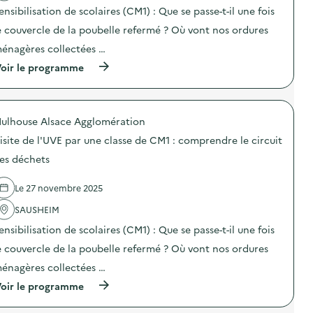
t
1
e
ensibilisation de scolaires (CM1) : Que se passe-t-il une fois
t
i
:
l
d
o
c
a
e couvercle de la poubelle refermé ? Où vont nos ordures
e
n
o
C
s
énagères collectées …
:
m
i
d
V
p
t
é
(
oir le programme
i
r
é
c
à
s
e
d
h
p
i
n
u
e
r
t
d
R
t
o
e
r
é
ulhouse Alsace Agglomération
s
p
G
e
e
)
o
u
l
isite de l'UVE par une classe de CM1 : comprendre le circuit
m
s
i
e
p
d
es déchets
d
c
l
e
é
i
o
l
e
r
i
Le 27 novembre 2025
'
d
c
)
a
e
u
SAUSHEIM
c
l
i
t
a
ensibilisation de scolaires (CM1) : Que se passe-t-il une fois
t
i
C
d
o
e couvercle de la poubelle refermé ? Où vont nos ordures
i
e
n
t
s
énagères collectées …
:
é
d
V
d
é
(
oir le programme
i
u
c
à
s
R
h
p
i