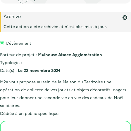
'
c
n
n
a
c
p
c
Archive
c
u
F
r
i
c
e
e
Cette action a été archivée et n'est plus mise à jour.
i
p
r
u
i
m
n
a
e
l
L'évènement
e
c
l
i
r
i
Porteur de projet :
Mulhouse Alsace Agglomération
l
l
'
p
Typologie :
a
a
Date(s) :
Le 22 novembre 2024
l
l
e
M2a vous propose au sein de la Maison du Territoire une
r
e
opération de collecte de vos jouets et objets décoratifs usagers
t
e
pour leur donner une seconde vie en vue des cadeaux de Noël
.
solidaires.
Dédiée à un public spécifique