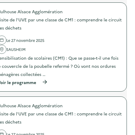
é
e
r
t
e
t
o
e
ulhouse Alsace Agglomération
m
s
p
d
p
)
o
e
isite de l'UVE par une classe de CM1 : comprendre le circuit
l
s
l
o
d
es déchets
’
i
e
U
)
l
V
Le 27 novembre 2025
'
E
a
p
SAUSHEIM
c
a
t
r
ensibilisation de scolaires (CM1) : Que se passe-t-il une fois
i
u
o
e couvercle de la poubelle refermé ? Où vont nos ordures
n
n
e
énagères collectées …
:
c
V
l
(
oir le programme
i
a
à
s
s
p
i
s
r
t
e
o
e
ulhouse Alsace Agglomération
d
p
d
e
o
e
isite de l'UVE par une classe de CM1 : comprendre le circuit
C
s
l
M
d
es déchets
’
1
e
U
:
l
V
Le 27 novembre 2025
c
'