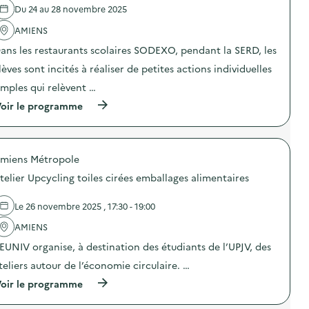
)
e
b
d
s
Du 24 au 28 novembre 2025
l
o
u
p
'
î
AMIENS
p
i
a
t
r
l
ans les restaurants scolaires SODEXO, pendant la SERD, les
c
e
e
l
t
s
m
a
lèves sont incités à réaliser de petites actions individuelles
i
m
i
g
o
a
e
imples qui relèvent …
e
n
i
r
a
(
oir le programme
:
l
R
l
à
C
s
e
i
p
o
)
p
m
r
l
a
e
o
l
i
n
miens Métropole
p
e
r
t
o
c
C
a
telier Upcycling toiles cirées emballages alimentaires
s
t
a
i
d
e
f
r
e
p
Le 26 novembre 2025 , 17:30 - 19:00
é
e
l
o
p
)
'
AMIENS
u
a
a
r
r
EUNIV organise, à destination des étudiants de l’UPJV, des
c
c
B
t
r
o
teliers autour de l’économie circulaire. …
i
è
v
o
(
c
oir le programme
e
n
à
h
s
:
p
e
R