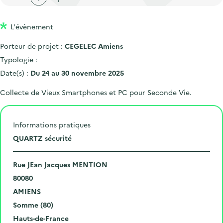
'
c
n
n
a
c
p
c
L'évènement
c
u
r
i
c
e
Porteur de projet :
CEGELEC Amiens
i
p
u
i
Typologie :
n
a
e
l
Date(s) :
Du 24 au 30 novembre 2025
c
l
i
Collecte de Vieux Smartphones et PC pour Seconde Vie.
i
l
p
a
Informations pratiques
l
L
QUARTZ sécurité
e
i
N
e
Rue JEan Jacques MENTION
u
C
u
80080
m
o
V
d
AMIENS
é
d
i
D
e
Somme (80)
r
e
l
é
R
l
Hauts-de-France