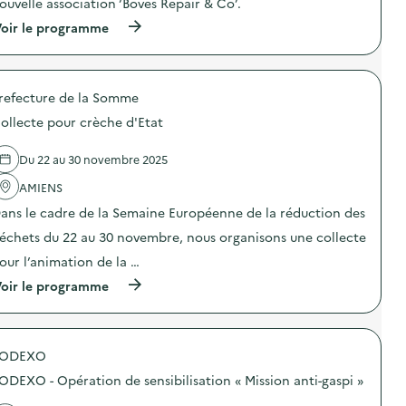
ouvelle association ‘Boves Repair & Co’.
n
i
u
t
o
(
n
oir le programme
i
n
à
i
o
:
p
c
n
N
r
a
d
e
o
t
u
t
refecture de la Somme
p
i
g
t
o
o
a
ollecte pour crèche d'Etat
o
s
n
s
y
d
s
p
a
e
u
Du 22 au 30 novembre 2025
i
g
l
r
l
e
'
l
AMIENS
l
i
a
a
a
ans le cadre de la Semaine Européenne de la réduction des
n
c
p
g
f
t
r
échets du 22 au 30 novembre, nous organisons une collecte
e
o
i
é
a
r
o
v
our l’animation de la …
l
m
n
e
i
(
a
oir le programme
:
n
m
à
t
C
t
e
p
i
r
i
n
r
q
é
o
t
o
u
a
n
a
SODEXO
p
e
t
d
i
o
d
i
u
ODEXO - Opération de sensibilisation « Mission anti-gaspi »
r
s
e
o
g
e
d
s
n
a