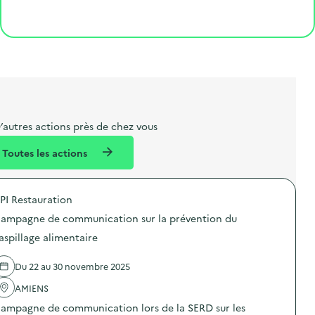
o
p
l
p
é
'
Cliquer pour afficher la carte
e
o
e
a
g
é
t
s
r
i
v
l
t
t
o
è
i
a
e
n
n
b
l
m
e
e
e
m
’autres actions près de chez vous
l
n
e
Toutes les actions
l
t
n
é
t
PI Restauration
d
ampagne de communication sur la prévention du
e
aspillage alimentaire
l
a
Du 22 au 30 novembre 2025
v
AMIENS
o
ampagne de communication lors de la SERD sur les