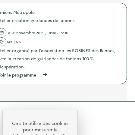
S
r
d
e
O
o
’
p
D
miens Métropole
p
E
a
E
o
t
i
telier création guirlandes de fanions
X
s
a
r
O
d
t
&
–
e
)
C
Le 26 novembre 2025 , 14:00 - 15:30
O
l
o
p
'
AMIENS
)
é
a
telier organisé par l’association les ROBINES des Bennes,
r
c
a
t
vec la création de guirlandes de fanions 100 %
t
i
i
o
écupération.
o
n
(
n
oir le programme
:
à
d
A
p
e
t
r
s
e
o
e
l
p
n
i
o
s
e
s
i
r
R
d
b
U
e
i
p
e
l
l
Ce site utilise des cookies
c
R
'
i
y
t
pour mesurer la
a
s
c