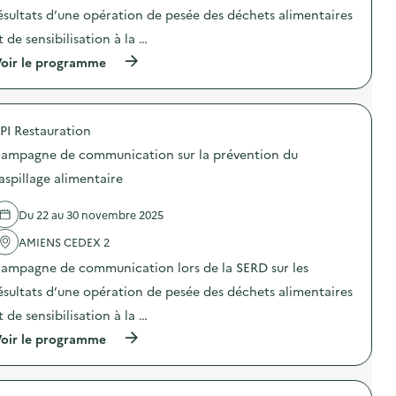
i
ésultats d’une opération de pesée des déchets alimentaires
e
t de sensibilisation à la …
(
oir le programme
à
p
r
o
PI Restauration
p
o
ampagne de communication sur la prévention du
s
d
aspillage alimentaire
e
l
Du 22 au 30 novembre 2025
'
a
AMIENS CEDEX 2
c
t
ampagne de communication lors de la SERD sur les
i
o
ésultats d’une opération de pesée des déchets alimentaires
n
t de sensibilisation à la …
:
C
(
oir le programme
a
à
m
p
p
r
a
o