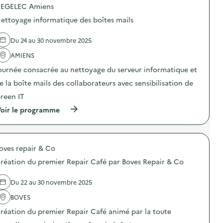
g
EGELEC Amiens
p
n
o
e
ettoyage informatique des boîtes mails
s
d
d
e
e
Du 24 au 30 novembre 2025
c
l
o
'
AMIENS
m
a
m
ournée consacrée au nettoyage du serveur informatique et
c
u
t
n
e la boîte mails des collaborateurs avec sensibilisation de
i
i
o
reen IT
c
n
a
(
oir le programme
:
t
à
C
i
p
a
o
r
m
n
o
p
s
oves repair & Co
p
a
u
o
g
réation du premier Repair Café par Boves Repair & Co
r
s
n
l
d
e
a
e
d
Du 22 au 30 novembre 2025
p
l
e
r
'
BOVES
c
é
a
o
v
réation du premier Repair Café animé par la toute
c
m
e
t
m