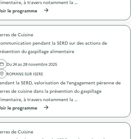
n
limentaire, à travers notamment la …
:
t
C
l
(
oir le programme
o
a
à
m
S
p
m
E
r
u
R
o
n
erres de Cuisine
D
p
i
s
o
c
ommunication pendant la SERD sur des actions de
u
s
a
r
d
révention du gaspillage alimentaire
t
d
e
i
e
l
o
Du 24 au 28 novembre 2025
s
'
n
a
a
p
ROMANS SUR ISERE
c
c
e
t
t
n
endant la SERD, valorisation de l’engagement pérenne de
i
i
d
o
o
erres de cuisine dans la prévention du gaspillage
a
n
n
n
limentaire, à travers notamment la …
s
:
t
d
C
l
(
oir le programme
e
o
a
à
p
m
S
p
r
m
E
r
é
u
R
o
v
n
erres de Cuisine
D
p
e
i
s
o