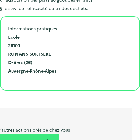
§ le suivi de l’efficacité du tri des déchets.
Informations pratiques
N
Ecole
u
C
26100
m
o
V
ROMANS SUR ISERE
é
d
i
D
Drôme (26)
r
e
l
é
R
Auvergne-Rhône-Alpes
o
p
l
p
é
Cliquer pour afficher la carte
e
o
e
a
g
t
s
r
i
l
t
t
o
i
a
e
n
b
l
m
e
e
’autres actions près de chez vous
l
n