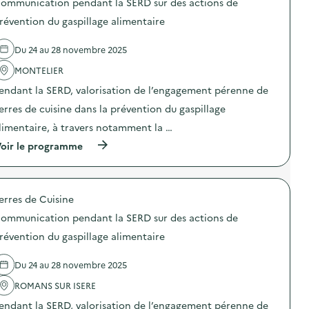
n
c
ommunication pendant la SERD sur des actions de
u
s
t
a
r
d
révention du gaspillage alimentaire
i
t
d
e
o
i
e
l
n
o
Du 24 au 28 novembre 2025
s
'
d
n
a
a
u
p
MONTELIER
c
c
g
e
t
t
a
n
endant la SERD, valorisation de l’engagement pérenne de
i
i
s
d
o
o
erres de cuisine dans la prévention du gaspillage
p
a
n
n
i
n
limentaire, à travers notamment la …
s
:
l
t
d
C
l
l
(
oir le programme
e
o
a
a
à
p
m
g
S
p
r
m
e
E
r
é
u
a
R
o
v
n
erres de Cuisine
l
D
p
e
i
i
s
o
n
c
ommunication pendant la SERD sur des actions de
m
u
s
t
a
e
r
d
révention du gaspillage alimentaire
i
t
n
d
e
o
i
t
e
l
n
o
Du 24 au 28 novembre 2025
a
s
'
d
n
i
a
a
u
p
ROMANS SUR ISERE
r
c
c
g
e
e
t
t
a
n
endant la SERD, valorisation de l’engagement pérenne de