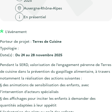
2025
'
c
n
n
a
Auvergne-Rhône-Alpes
c
p
c
c
u
En présentiel
r
i
c
e
i
p
u
i
L'évènement
n
a
e
l
c
l
i
Porteur de projet :
Terres de Cuisine
i
l
Typologie :
p
Date(s) :
Du 24 au 28 novembre 2025
a
Pendant la SERD, valorisation de l’engagement pérenne de Terres
l
de cuisine dans la prévention du gaspillage alimentaire, à travers
e
notamment la réalisation des actions suivantes :
§ des animations de sensibilisation des enfants, avec
l’intervention d’acteurs spécialisés
§ des affichages pour inciter les enfants à demander des
quantités adaptées à leur appétit
§ l’adaptation des plats au goût des enfants