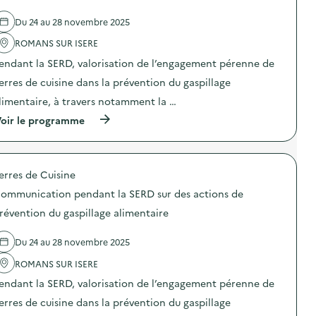
e
l
Du 24 au 28 novembre 2025
'
a
ROMANS SUR ISERE
c
t
endant la SERD, valorisation de l’engagement pérenne de
i
o
erres de cuisine dans la prévention du gaspillage
n
limentaire, à travers notamment la …
:
C
(
oir le programme
o
à
m
p
m
r
u
o
n
erres de Cuisine
p
i
o
c
ommunication pendant la SERD sur des actions de
s
a
d
révention du gaspillage alimentaire
t
e
i
l
o
Du 24 au 28 novembre 2025
'
n
a
p
ROMANS SUR ISERE
c
e
t
n
endant la SERD, valorisation de l’engagement pérenne de
i
d
o
erres de cuisine dans la prévention du gaspillage
a
n