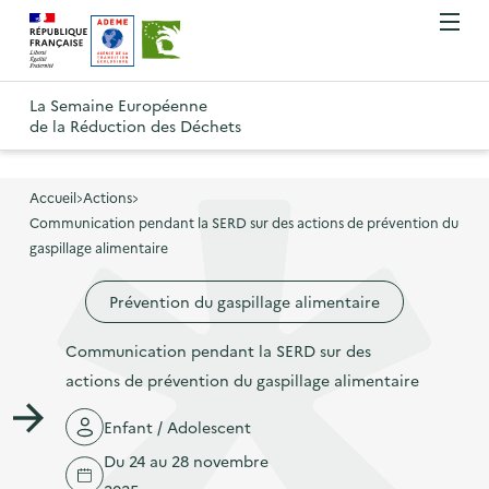
A
A
Gestion des cookies
O
R
l
l
u
e
v
l
l
R
t
r
e
e
La Semaine Européenne
e
i
o
de la Réduction des Déchets
r
r
r
t
u
l
à
a
o
r
e
l
u
u
m
Accueil
Actions
à
a
c
e
Communication pendant la SERD sur des actions de prévention du
r
l
n
n
o
gaspillage alimentaire
à
a
u
a
n
l
p
Prévention du gaspillage alimentaire
v
t
a
a
i
e
p
Communication pendant la SERD sur des
g
g
n
a
actions de prévention du gaspillage alimentaire
e
a
u
g
d
t
p
Enfant / Adolescent
e
'
i
r
Du 24 au 28 novembre
d
a
o
i