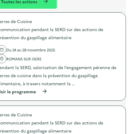
Toutes les actions
l
t
é
erres de Cuisine
d
ommunication pendant la SERD sur des actions de
e
révention du gaspillage alimentaire
l
a
Du 24 au 28 novembre 2025
v
ROMANS SUR ISERE
o
endant la SERD, valorisation de l’engagement pérenne de
i
erres de cuisine dans la prévention du gaspillage
e
limentaire, à travers notamment la …
(
oir le programme
à
p
r
o
erres de Cuisine
p
o
ommunication pendant la SERD sur des actions de
s
d
révention du gaspillage alimentaire