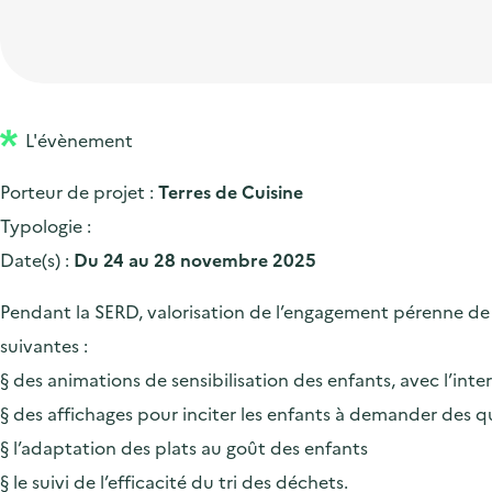
t
p
'
e
i
r
a
d
o
i
c
'
n
n
c
a
p
c
L'évènement
u
c
r
i
e
Porteur de projet :
Terres de Cuisine
c
i
p
i
Typologie :
u
n
a
l
Date(s) :
Du 24 au 28 novembre 2025
e
c
l
i
i
Pendant la SERD, valorisation de l’engagement pérenne de T
l
p
suivantes :
a
§ des animations de sensibilisation des enfants, avec l’inte
l
§ des affichages pour inciter les enfants à demander des q
e
§ l’adaptation des plats au goût des enfants
§ le suivi de l’efficacité du tri des déchets.