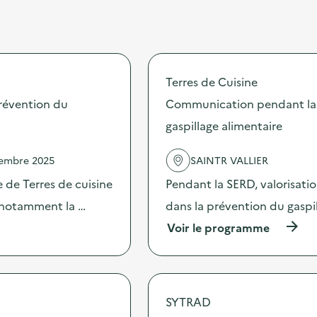
Terres de Cuisine
révention du
Communication pendant la 
gaspillage alimentaire
vembre 2025
SAINTR VALLIER
 de Terres de cuisine
Pendant la SERD, valorisati
s notamment la …
dans la prévention du gaspi
(
Voir le programme
à
p
r
o
p
SYTRAD
o