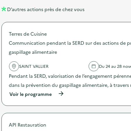
l
n
D’autres actions près de chez vous
l
t
é
Terres de Cuisine
d
Communication pendant la SERD sur des actions de p
e
gaspillage alimentaire
l
a
SAINT VALLIER
Du 24 au 28 no
v
Pendant la SERD, valorisation de l’engagement pérenne
o
dans la prévention du gaspillage alimentaire, à traver
i
(
Voir le programme
e
à
p
r
o
p
API Restauration
o