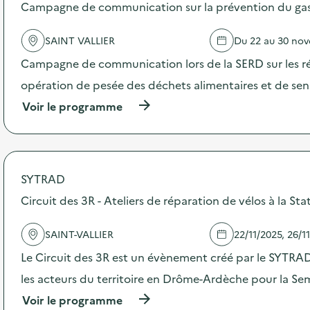
s
Campagne de communication sur la prévention du gasp
d
e
SAINT VALLIER
Du 22 au 30 no
l
'
Campagne de communication lors de la SERD sur les ré
a
c
opération de pesée des déchets alimentaires et de sensi
t
(
Voir le programme
i
à
o
p
n
r
:
o
C
p
o
SYTRAD
o
m
s
Circuit des 3R - Ateliers de réparation de vélos à la Sta
m
d
u
e
n
SAINT-VALLIER
22/11/2025, 26/1
l
i
'
c
Le Circuit des 3R est un évènement créé par le SYTRA
a
a
c
les acteurs du territoire en Drôme-Ardèche pour la S
t
t
i
(
Voir le programme
i
o