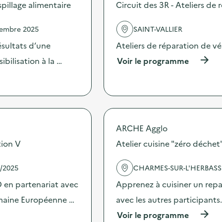
s
illage alimentaire
Circuit des 3R - Ateliers de 
d
e
vembre 2025
SAINT-VALLIER
l
'
sultats d’une
Ateliers de réparation de vél
a
c
(
bilisation à la …
Voir le programme
t
à
i
p
o
r
n
o
:
p
C
o
o
s
ARCHE Agglo
m
d
tion V
Atelier cuisine "zéro déchet"
m
e
u
l
n
'
1/2025
CHARMES-SUR-L'HERBASS
i
a
c
c
D en partenariat avec
Apprenez à cuisiner un repa
a
t
emaine Européenne …
avec les autres participants. 
t
i
i
o
(
Voir le programme
o
n