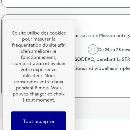
à
o
n
p
n
p
r
:
e
o
C
n
p
a
d
SODEXO
o
m
a
Ce site utilise des cookies
s
SODEXO - Opération de sensibilisation « Mission anti-g
p
n
pour mesurer la
d
a
t
e
fréquentation du site afin
g
l
MONTELIMAR
Du 24 au 28 no
l
d’en améliorer le
n
a
'
fonctionnement,
e
Dans les restaurants scolaires SODEXO, pendant la SERD
S
a
d
l’administration et évaluer
E
c
incités à réaliser de petites actions individuelles simpl
e
votre expérience
R
t
c
D
utilisateur. Nous
(
Voir le programme
i
o
s
conservons votre choix
à
o
m
u
p
pendant 6 mois. Vous
n
m
r
r
pouvez changer ce choix
:
u
d
o
à tout moment.
C
n
e
p
i
i
s
o
r
c
a
s
c
a
c
d
Tout accepter
u
t
t
e
i
i