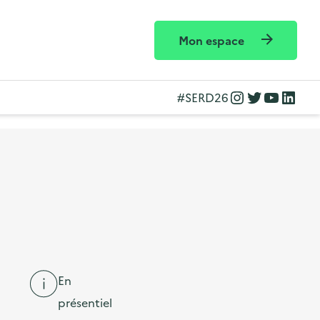
Mon espace
Instagram
Twitter
YouTube
LinkedIn
#SERD26
En
présentiel