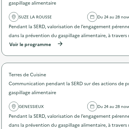
gaspillage alimentaire
e
l
'
SUZE LA ROUSSE
Du 24 au 28 no
a
c
Pendant la SERD, valorisation de l’engagement pérenne
t
dans la prévention du gaspillage alimentaire, à traver
i
o
(
Voir le programme
n
à
:
p
A
r
t
o
e
p
Terres de Cuisine
l
o
i
s
Communication pendant la SERD sur des actions de p
e
d
r
gaspillage alimentaire
e
c
l
u
'
GENESSIEUX
Du 24 au 28 no
i
a
s
c
Pendant la SERD, valorisation de l’engagement pérenne
i
t
n
dans la prévention du gaspillage alimentaire, à traver
i