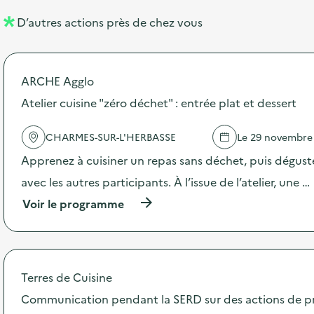
l
n
D’autres actions près de chez vous
l
t
é
ARCHE Agglo
d
Atelier cuisine "zéro déchet" : entrée plat et dessert
e
l
CHARMES-SUR-L'HERBASSE
Le 29 novembre
a
Apprenez à cuisiner un repas sans déchet, puis dégust
v
avec les autres participants. À l’issue de l’atelier, une …
o
(
Voir le programme
i
à
p
e
r
o
p
Terres de Cuisine
o
s
Communication pendant la SERD sur des actions de p
d