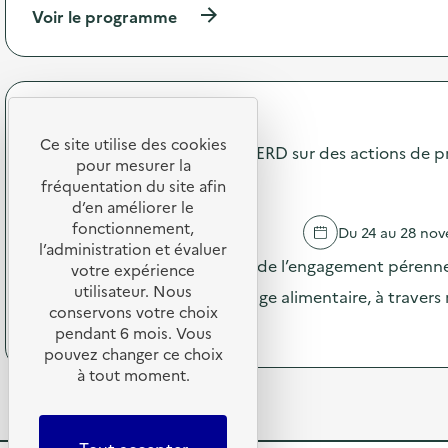
e
o
(
Voir le programme
“
n
à
z
:
p
é
C
r
r
o
o
o
m
p
d
Terres de Cuisine
m
o
é
u
Ce site utilise des cookies
s
Communication pendant la SERD sur des actions de p
c
n
pour mesurer la
d
h
i
gaspillage alimentaire
e
fréquentation du site afin
e
c
l
d’en améliorer le
t
a
'
fonctionnement,
”
BOUCHET
Du 24 au 28 no
t
a
:
l’administration et évaluer
i
c
Pendant la SERD, valorisation de l’engagement pérenne
e
votre expérience
o
t
n
utilisateur. Nous
n
dans la prévention du gaspillage alimentaire, à traver
i
t
p
conservons votre choix
o
r
(
Voir le programme
e
pendant 6 mois. Vous
n
é
à
n
pouvez changer ce choix
:
e
p
d
à tout moment.
C
p
r
a
o
l
o
n
m
a
p
t
m
t
o
l