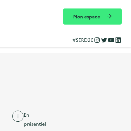
Mon espace
Instagram
Twitter
YouTube
LinkedIn
#SERD26
En
présentiel