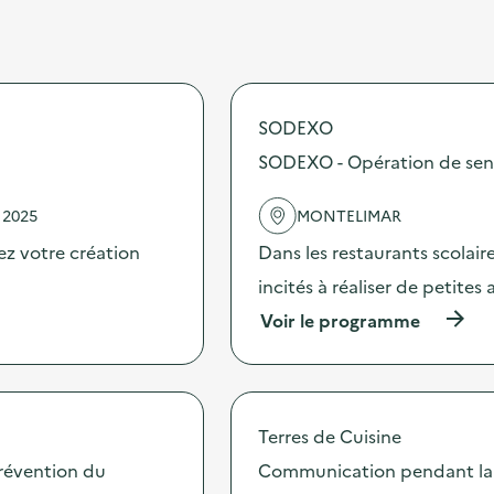
SODEXO
SODEXO - Opération de sensib
 2025
MONTELIMAR
ez votre création
Dans les restaurants scolai
incités à réaliser de petites
(
Voir le programme
à
p
r
o
p
Terres de Cuisine
o
s
révention du
Communication pendant la 
d