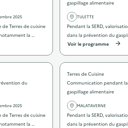
gaspillage alimentaire
e
l
'
vembre 2025
TULETTE
a
c
 de Terres de cuisine
Pendant la SERD, valorisati
t
s notamment la …
dans la prévention du gaspi
i
o
(
Voir le programme
n
à
:
p
S
r
O
o
D
p
Terres de Cuisine
E
o
X
s
révention du
Communication pendant la 
O
d
–
gaspillage alimentaire
e
O
l
p
'
vembre 2025
MALATAVERNE
é
a
r
c
 de Terres de cuisine
Pendant la SERD, valorisati
a
t
t
s notamment la …
dans la prévention du gaspi
i