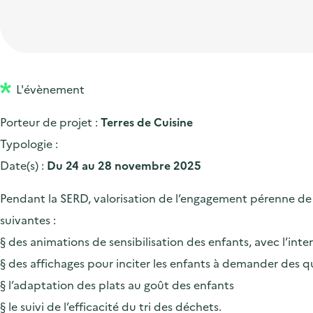
t
p
'
e
i
r
a
d
o
i
c
'
n
n
c
a
p
c
L'évènement
u
c
r
i
e
Porteur de projet :
Terres de Cuisine
c
i
p
i
Typologie :
u
n
a
l
Date(s) :
Du 24 au 28 novembre 2025
e
c
l
i
i
Pendant la SERD, valorisation de l’engagement pérenne de T
l
p
suivantes :
a
§ des animations de sensibilisation des enfants, avec l’inte
l
§ des affichages pour inciter les enfants à demander des q
e
§ l’adaptation des plats au goût des enfants
§ le suivi de l’efficacité du tri des déchets.